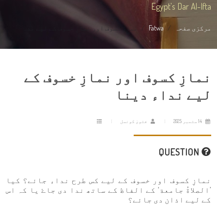
Egypt's Dar Al-Ifta
مرکزی صفحہ
Fatwa
نمازِ کسوف اور نمازِ خسوف کے لیے ند...
نمازِ کسوف اور نمازِ خسوف کے
لیے نداء دینا
14 ستمبر 2025
فتویٰ کونسل
QUESTION
نمازِ کسوف اور خسوف کے لیے کس طرح نداء جائے؟ کیا
’الصلاةُ جامعة‘ کے الفاظ کے ساتھ ندا دی جاۓ یا کہ اس
کے لیے اذان دی جائے؟