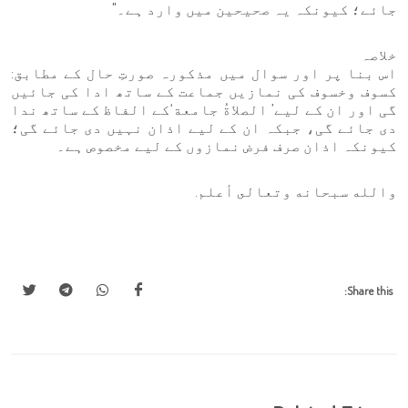
جائے؛ کیونکہ یہ صحیحین میں وارد ہے۔"
خلاصہ
اس بنا پر اور سوال میں مذکورہ صورتِ حال کے مطابق:
کسوف وخسوف کی نمازیں جماعت کے ساتھ ادا کی جائیں
گی اور ان کے لیے’ الصلاةُ جامعة‘کے الفاظ کے ساتھ ندا
دی جائے گی، جبکہ ان کے لیے اذان نہیں دی جائے گی؛
کیونکہ اذان صرف فرض نمازوں کے لیے مخصوص ہے۔
والله سبحانه وتعالى أعلم.
Share this: