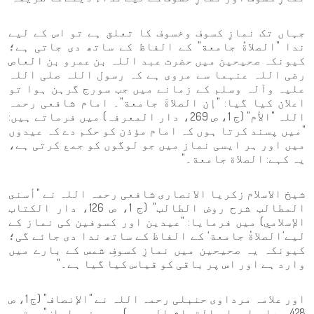
جہاں تک نمازِ کسوف وخسوف کا تعلق ہے تو اس کے لیے
ندا "الصلاةُ جامعة" کے الفاظ کے ساتھ دی جاتی ہے؛
کیونکہ صحیحین میں حضرت عبد اللہ بن عمرو بن العاص
رضی اللہ عنہما سے مروی ہے کہ رسول اللہ صلی اللہ
علیہ وآلہ وسلم کے زمانے میں جب سورج گرہن ہوا تو
اعلان کیا گیا: "إن الصلاةَ جامعة"۔ امام شافعی رحمہ
اللہ "الأم" (ج 1، ص 269، دار المعرفہ) میں فرماتے ہیں:
"میں پسند کرتا ہوں کہ امام مؤذن کو حکم دے کہ عیدوں
میں اور ہر ایسی نماز میں جو لوگوں کو جمع کرتی ہے،
یہ کہے: الصلاة جامعة۔"
شیخ الاسلام زکریا الانصاری شافعی رحمہ اللہ نے "أسنى
المطالب شرح روض الطالب" (ج 1، ص 126، دار الکتاب
الإسلامي) میں فرمایا: "عیدین اور کسوفین کی نماز کے
لیے’الصلاةُ جامعة‘ کے الفاظ کے ساتھ ندا دی جائے گی؛
کیونکہ یہ صحیحین میں نمازِ کسوفِ شمس کے بارے میں
وارد ہے اور اس پر باقی کو قیاس کیا گیا ہے۔"
اور علامہ مرداوی حنبلی رحمہ اللہ نے "الإنصاف" (ج 1، ص
428، دار إحياء التراث العربي) میں فرمایا: "چوتھی