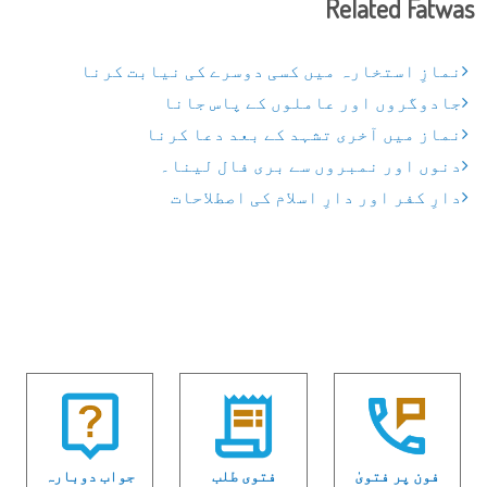
Related Fatwas
نمازِ استخارہ میں کسی دوسرے کی نیابت کرنا
جادوگروں اور عاملوں کے پاس جانا
نماز میں آخری تشہد کے بعد دعا کرنا
دنوں اور نمبروں سے بری فال لینا۔
دارِ کفر اور دارِ اسلام کی اصطلاحات
فون پر فتویٰ
فتوی طلب
جواب دوبارہ