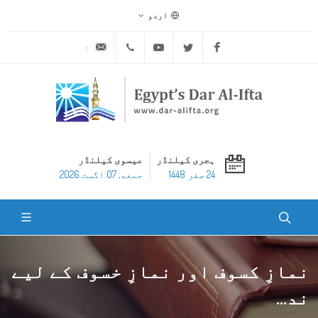
اردو
ask@dar-alifta.org
+20 2 25970400
Youtube
Twitter
Facebook
ہجری کیلنڈر
عیسوی کیلنڈر
24 صفر 1448
جمعه, 07 اگست 2026
نمازِ کسوف اور نمازِ خسوف کے لیے
ند...