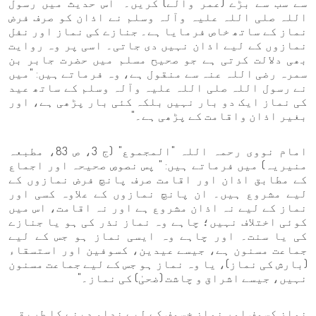
سے سب سے بڑے (عمر والے) کریں۔" اس حدیث میں رسول
اللہ صلی اللہ علیہ وآلہ وسلم نے اذان کو صرف فرض
نماز کے ساتھ خاص فرمایا ہے۔ جنازے کی نماز اور نفل
نمازوں کے لیے اذان نہیں دی جاتی۔ اسی پر وہ روایت
بھی دلالت کرتی ہے جو صحیح مسلم میں حضرت جابر بن
سمرہ رضی اللہ عنہ سے منقول ہے، وہ فرماتے ہیں: "میں
نے رسول اللہ صلی اللہ علیہ وآلہ وسلم کے ساتھ عید
کی نماز ایک دو بار نہیں بلکہ کئی بار پڑھی ہے، اور
بغیر اذان واقامت کے پڑھی ہے۔"
امام نووی رحمہ اللہ "المجموع" (ج 3، ص 83، مطبعہ
منیریہ) میں فرماتے ہیں: " پس نصوصِ صحیحہ اور اجماع
کے مطابق اذان اور اقامت صرف پانچ فرض نمازوں کے
لیے مشروع ہیں۔ ان پانچ نمازوں کے علاوہ کسی اور
نماز کے لیے نہ اذان مشروع ہے اور نہ اقامت، اس میں
کوئی اختلاف نہیں؛ چاہے وہ نماز نذر کی ہو یا جنازے
کی یا سنت۔ اور چاہے وہ ایسی نماز ہو جس کے لیے
جماعت مسنون ہے، جیسے عیدین، کسوفین اور استسقاء
(بارش کی نماز)، یا وہ نماز ہو جس کے لیے جماعت مسنون
نہیں، جیسے اشراق و چاشت (ضحیٰ) کی نماز۔"
نمازِ کسوف اور نمازِ خسوف کے لیے نداء دینے کا طریقہ