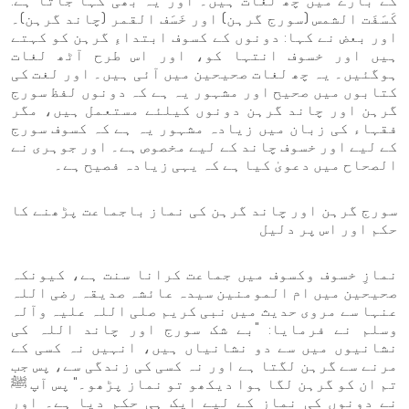
کے بارے میں چھ لغات ہیں۔ اور یہ بھی کہا جاتا ہے:
كَسَفَت الشمس (سورج گرہن) اور خَسَف القمر (چاند گرہن)۔
اور بعض نے کہا: دونوں کے کسوف ابتداءِ گرہن کو کہتے
ہیں اور خسوف انتہا کو، اور اس طرح آٹھ لغات
ہوگئیں۔ یہ چھ لغات صحیحین میں آئی ہیں۔ اور لغت کی
کتابوں میں صحیح اور مشہور یہ ہے کہ دونوں لفظ سورج
گرہن اور چاند گرہن دونوں کیلئے مستعمل ہیں، مگر
فقہاء کی زبان میں زیادہ مشہور یہ ہے کہ کسوف سورج
کے لیے اور خسوف چاند کے لیے مخصوص ہے۔ اور جوہری نے
الصحاح میں دعویٰ کیا ہے کہ یہی زیادہ فصیح ہے۔
سورج گرہن اور چاند گرہن کی نماز باجماعت پڑھنے کا
حکم اور اس پر دلیل
نمازِ خسوف وکسوف میں جماعت کرانا سنت ہے، کیونکہ
صحیحین میں ام المومنین سیدہ عائشہ صدیقہ رضی اللہ
عنہا سے مروی حدیث میں نبی کریم صلی اللہ علیہ وآلہ
وسلم نے فرمایا: "بے شک سورج اور چاند اللہ کی
نشانیوں میں سے دو نشانیاں ہیں، انہیں نہ کسی کے
مرنے سے گرہن لگتا ہے اور نہ کسی کی زندگی سے، پس جب
تم ان کو گرہن لگا ہوا دیکھو تو نماز پڑھو۔" پس آپ ﷺ
نے دونوں کی نماز کے لیے ایک ہی حکم دیا ہے۔ اور