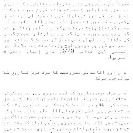
حضرت ابن عباس رضی اللہ عنہما سے منقول ہے کہ انہوں
نے بصرہ کے لوگوں کے ساتھ چاند گرہن میں دو رکعت
نماز ادا کی اور فرمایا: "میں نے صرف اس لیے نماز
پڑھی ہے کہ میں نے رسول اللہ صلی اللہ علیہ وآلہ
وسلم کو نماز پڑھتے ہوئے دیکھا ہے۔" اور چونکہ چاند
گرہن دونوں میں سے ایک گرہن ہے، لہذا یہ سورج گرہن
کی مانند ہے۔ اس لیے اس نماز کو جماعت کے ساتھ اور
انفرادی طور پر دونوں طرح پڑھنا سنت ہے۔ ملاحظہ ہو:
المغنی لابن قدامہ (2/142، دار إحياء التراث
العربي)۔
اذان اور اقامت کی مشروعیت کا صرف فرض نمازوں کے
ساتھ خاص ہونا
اذان صرف فرض نمازوں کے لیے مشروع ہے، اس پر کوئی
اختلاف نہیں، کیونکہ اذان کا مقصد ان کے وقت کے داخل
ہونے کی اطلاع دینا ہے؛ کیونکہ یہ نمازیں وقت کے
ساتھ خاص ہیں۔ نبی اکرم صلی اللہ علیہ وآلہ وسلم کا
فرمان ہے، جیسا کہ بخاری و مسلم میں حضرت مالک بن
حویرث رضی اللہ عنہ سے مروی ہے: "جب نماز کا وقت آئے
تو تم میں سے کوئی اذان دے اور تمہاری امامت تم میں