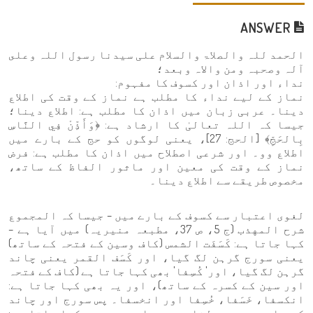
ANSWER
الحمد للہ والصلاۃ والسلام علی سیدنا رسول اللہ وعلى
آلہ وصحبہ ومن والاہ وبعد؛
نداء اور اذان اور کسوف کا مفہوم:
نماز کے لیے نداء کا مطلب ہے نماز کے وقت کی اطلاع
دینا۔ عربی زبان میں اذان کا مطلب ہے: اطلاع دینا؛
جیسا کہ اللہ تعالیٰ کا ارشاد ہے: ﴿وَأَذِّنْ فِي النَّاسِ
بِالحَجِّ﴾ [الحج: 27]، یعنی لوگوں کو حج کے بارے میں
اطلاع وو۔ اور شرعی اصطلاح میں اذان کا مطلب ہے: فرض
نماز کے وقت کی معین اور ماثور الفاظ کے ساتھ،
مخصوص طریقے سے اطلاع دینا۔
لغوی اعتبار سے کسوف کے بارے میں – جیسا کہ المجموع
شرح المهذب (ج 5، ص 37، مطبعہ منیریہ) میں آیا ہے –
کہا جاتا ہے: كَسَفَت الشمس (کاف وسین کے فتحہ کے ساتھ)
یعنی سورج گرہن لگ گیا، اور كَسَف القمر یعنی چاند
گرہن لگ گیا، اور' كُسِفا' بھی کہا جاتا ہے (کاف کے فتحہ
اور سین کے کسرہ کے ساتھ)، اور یہ بھی کہا جاتا ہے:
انكسفا، خَسَفا، خُسِفا اور انخسفا۔ پس سورج اور چاند