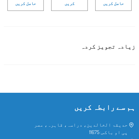
حاصل کریں
کریں
حاصل کریں
زیادہ تجویز کردہ
ہم سے رابطہ کریں
حدیقۃ الخالدین، دراسہ، قاہرہ، مصر
پی او باکس: 11675