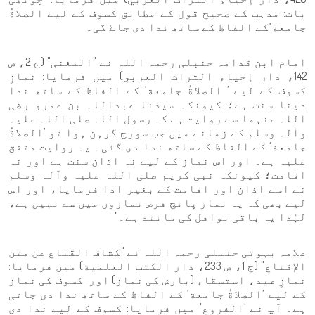
بات: مذہب کے صحیح قول کے مطابق کسوف کے لیے الصلاةُ
جامعة‘کے الفاظ کے ساتھ ندا دی جاۓ گی۔
امام ابن قدامہ حنبلی رحمہ اللہ نے "المغنی" (ج 2، ص
142، دار إحياء التراث العربي) میں فرمایا: نمازِ
کسوف کے لیے ’ الصلاةُ جامعة‘ کے الفاظ کے ساتھ ندا
دینا سنت ہے؛ کیونکہ سیدنا عبداللہ بن عمرو رضی
اللہ عنہما سے روایت ہے کہ رسول اللہ صلی اللہ علیہ
وآلہ وسلم کے زمانے میں جب سورج گرہن ہوا تو ’الصلاةُ
جامعة‘ کے الفاظ کے ساتھ ندا دی گئی۔ یہ روایت متفق
علیہ ہے۔ اور اس نماز کے لیے نہ اذان سنت ہے اور نہ
اقامت؛ کیونکہ نبی کریم صلی اللہ علیہ وآلہ وسلم
نے اسے اذان اور اقامت کے بغیر ادا فرمایا، اور اس
لیے بھی کہ یہ نماز پانچ فرض نمازوں میں سے نہیں ہے،
لہٰذا یہ باقی نوافل کی مانند ہے۔"
علامہ بہوتی حنبلی رحمہ اللہ نے "كشاف القناع عن متن
الإقناع" (ج 1، ص 233، دار الكتب العلمية) میں فرمایا:
نمازِ عید، استسقاء (بارش کی نماز) اور کسوف کی نماز
کے لیے ’الصلاةُ جامعة‘ کے الفاظ کے ساتھ ندا دی جاتی
ہے۔ آپ نے 'الفروع' میں فرمایا: کسوف کے لیے ندا دی