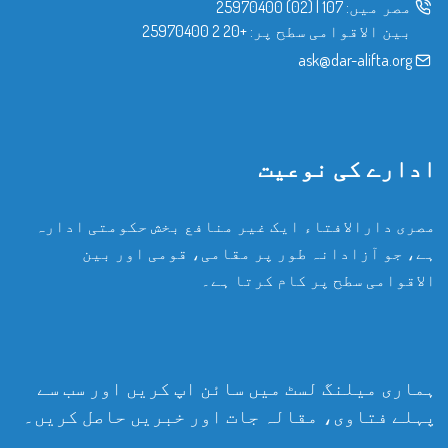
مصر میں:
107
|
(02) 25970400
بین الاقوامی سطح پر:
+20 2 25970400
ask@dar-alifta.org
ادارے کی نوعیت
مصری دارالافتاء ایک غیر منافع بخش حکومتی ادارہ
ہے، جو آزادانہ طور پر مقامی، قومی اور بین
الاقوامی سطح پر کام کرتا ہے۔
ہماری میلنگ لسٹ میں سائن اپ کریں اور سب سے
پہلے فتاوی، مقالہ جات اور خبریں حاصل کریں۔