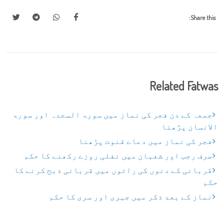
Share this:
Related Fatwas
جمعہ کے دن فجر کی نماز میں سورۃ السجدہ اور سورۃ
الانسان پڑھنا
فجر کی نماز میں دعاے قنوت پڑھنا
صرف رجب اور شعبان میں نفلی روزے رکھنے کا حکم
قربانی کے دنوں کی راتوں میں قربانی ذبح کرنے کا
حکم
نماز کے بعد ذکر میں جہری اور سری کا حکم