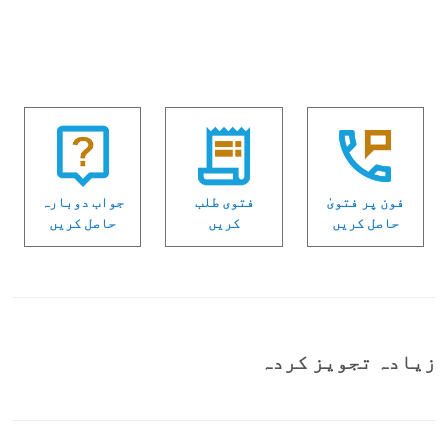
فون پر فتویٰ
فتوی طلب
جواب دوبارہ
حاصل کریں
کریں
حاصل کریں
زیادہ تجویز کردہ