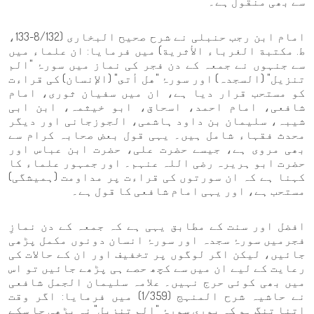
سے بھی منقول ہے۔
امام ابن رجب حنبلی نے شرح صحیح البخاری (8/132-133،
ط. مكتبة الغرباء الأثرية) میں فرمایا: ان علماء میں
سے جنہوں نے جمعہ کے دن فجر کی نماز میں سورۂ "الم
تنزیل" (السجدہ) اور سورۂ "هل أتى" (الإنسان) کی قراءت
کو مستحب قرار دیا ہے، ان میں سفیان ثوری، امام
شافعی، امام احمد، اسحاق، ابو خیثمہ، ابن ابی
شیبہ، سلیمان بن داود ہاشمی، الجوزجانی اور دیگر
محدث فقہاء شامل ہیں۔ یہی قول بعض صحابہ کرام سے
بھی مروی ہے، جیسے حضرت علی، حضرت ابن عباس اور
حضرت ابو ہریرہ رضی اللہ عنہم۔ اور جمہور علماء کا
کہنا ہے کہ ان سورتوں کی قراءت پر مداومت (ہمیشگی)
مستحب ہے، اور یہی امام شافعی کا قول ہے۔
افضل اور سنت کے مطابق یہی ہے کہ جمعہ کے دن نمازِ
فجرمیں سورۂ سجدہ اور سورۂ انسان دونوں مکمل پڑھی
جائیں، لیکن اگر لوگوں پر تخفیف اور ان کے حالات کی
رعایت کے لیے ان میں سے کچھ حصے ہی پڑھے جائیں تو اس
میں بھی کوئی حرج نہیں۔ علامہ سلیمان الجمل شافعی
نے حاشیہ شرح المنہج (1/359) میں فرمایا: اگر وقت
اتنا تنگ ہو کہ پوری سورۂ "الم تنزیل" نہ پڑھی جا سکے