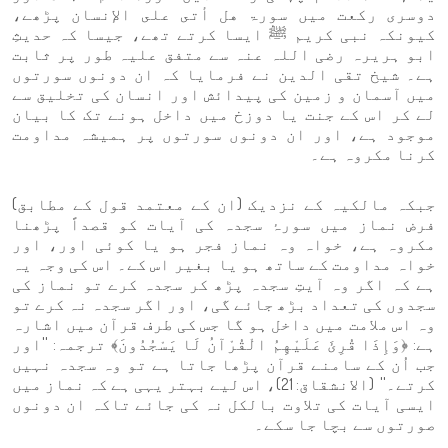
دوسری رکعت میں سورۃ هل أتى على الإنسان پڑھے،
کیونکہ نبی کریم ﷺ ایسا کرتے تھے، جیسا کہ حدیثِ
ابو ہریرہ رضی اللہ عنہ سے متفق علیہ طور پر ثابت
ہے۔ شیخ تقی الدین نے فرمایا کہ ان دونوں سورتوں
میں آسمان و زمین کی پیدائش اور انسان کی تخلیق سے
لے کر اس کے جنت یا دوزخ میں داخل ہونے تک کا بیان
موجود ہے، اور ان دونوں سورتوں پر ہمیشہ مداومت
کرنا مکروہ ہے۔
جبکہ مالکیہ کے نزدیک (ان کے معتمد قول کے مطابق)
فرض نماز میں سورۂ سجدہ کی آیات کو قصداً پڑھنا
مکروہ ہے، خواہ وہ نماز فجر ہو یا کوئی اور، اور
خواہ مداومت کے ساتھ ہو یا بغیر اس کے۔ اس کی وجہ یہ
ہے کہ اگر وہ آیتِ سجدہ پڑھ کر سجدہ کرے تو نماز کی
سجدوں کی تعداد بڑھ جائے گی، اور اگر سجدہ نہ کرے تو
وہ اس ملامت میں داخل ہو گا جس کی طرف قرآن میں اشارہ
ہے: ﴿وَإِذَا قُرِئَ عَلَيْهِمُ الْقُرْآنُ لَا يَسْجُدُونَ﴾ ترجمہ: ''اور
جب اُن کے سامنے قرآن پڑھا جاتا ہے تو وہ سجدہ نہیں
کرتے۔'' (الانشقاق: 21)، اس لیے بہتر یہی ہے کہ نماز میں
ایسی آیات کی تلاوت بالکل نہ کی جائے تاکہ ان دونوں
صورتوں سے بچا جا سکے۔