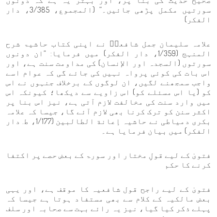
صحیح حدیث کی بنا پر، اور بہتر یہ ہے کہ دونوں
سورتیں مکمل پڑھی جائیں۔” (المجموع، 3/385، دار
الفكر)
علامہ سلیمان جمل شافعیؒ نے اپنی کتاب حاشیۃ شرح
المنہج (1/359، دار الفكر) میں فرمایا: “ان دونوں
سورتوں (السجدہ اور الإنسان) کی مداومت سنت ہے، اور
اس بات کی کوئی پرواہ نہیں کی جائے گی کہ عوام اسے
واجب سمجھنے لگیں، ان لوگوں کے برخلاف جنہوں نے اس
کو (یا اس مسئلے کو) اس زاویے سے دیکھا؛ کیونکہ اس
میں وارد سنت کی مخالفت لازم آتی ہے، نیز اس بنا پر
اکثر سنن کو ترک کرنا بھی لازم آئے گا، جیسا کہ علامہ
بکری دمیاطی نے حاشیہ إعانة الطالبين (1/177، ط. دار
الفكر) میں بیان فرمایا ہے۔
فتویٰ کے لیے قولِ مختار اور سورۃ کے بعض حصے پر اکتفا
کرنے کا حکم
فتویٰ کے لیے راجح قول شافعیہ کا موقف ہے، اور یہی
بعض مالکیہ کے کلام سے بھی مستفاد ہوتا ہے جیسا کہ
پہلے ذکر کیا گیا، نیز یہ رائے بہت سے صحابہ اور سلف