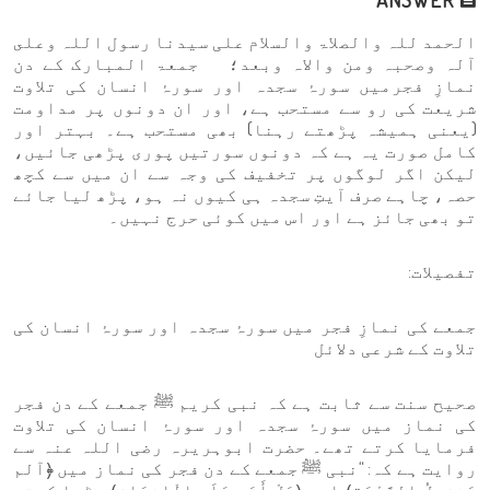
الحمد للہ والصلاۃ والسلام علی سیدنا رسول اللہ وعلى
آلہ وصحبہ ومن والاہ وبعد؛ جمعۃ المبارک کے دن
نمازِ فجرمیں سورۂ سجدہ اور سورۂ انسان کی تلاوت
شریعت کی رو سے مستحب ہے، اور ان دونوں پر مداومت
(یعنی ہمیشہ پڑھتے رہنا) بھی مستحب ہے۔ بہتر اور
کامل صورت یہ ہے کہ دونوں سورتیں پوری پڑھی جائیں،
لیکن اگر لوگوں پر تخفیف کی وجہ سے ان میں سے کچھ
حصہ، چاہے صرف آیتِ سجدہ ہی کیوں نہ ہو، پڑھ لیا جائے
تو بھی جائز ہے اور اس میں کوئی حرج نہیں۔
تفصیلات:
جمعے کی نمازِ فجر میں سورۂ سجدہ اور سورۂ انسان کی
تلاوت کے شرعی دلائل
صحیح سنت سے ثابت ہے کہ نبی کریم ﷺ جمعے کے دن فجر
کی نماز میں سورۂ سجدہ اور سورۂ انسان کی تلاوت
فرمایا کرتے تھے۔ حضرت ابوہریرہ رضی اللہ عنہ سے
روایت ہے کہ: “نبی ﷺ جمعے کے دن فجر کی نماز میں ﴿آلم