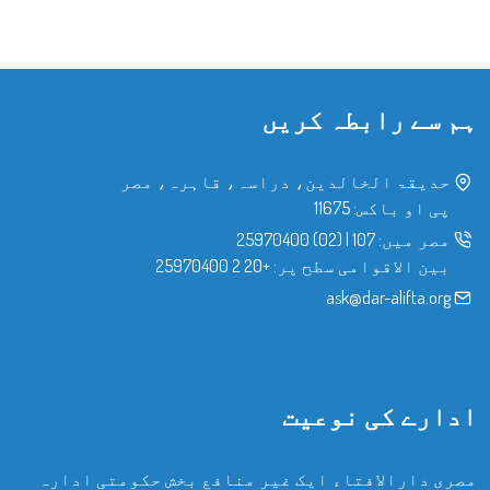
ہم سے رابطہ کریں
حدیقۃ الخالدین، دراسہ، قاہرہ، مصر
پی او باکس: 11675
مصر میں:
107
|
(02) 25970400
بین الاقوامی سطح پر:
+20 2 25970400
ask@dar-alifta.org
ادارے کی نوعیت
مصری دارالافتاء ایک غیر منافع بخش حکومتی ادارہ