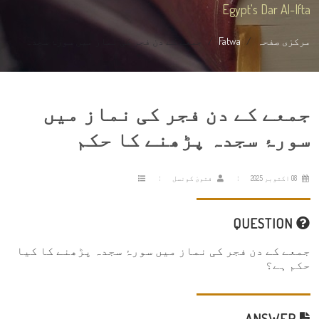
Egypt's Dar Al-Ifta
مرکزی صفحہ
Fatwa
جمعے کے دن فجر کی نماز میں سورۂ سجد...
جمعے کے دن فجر کی نماز میں
سورۂ سجدہ پڑھنے کا حکم
08 اکتوبر 2025
فتویٰ کونسل
QUESTION
جمعے کے دن فجر کی نماز میں سورۂ سجدہ پڑھنے کا کیا
حکم ہے؟
ANSWER