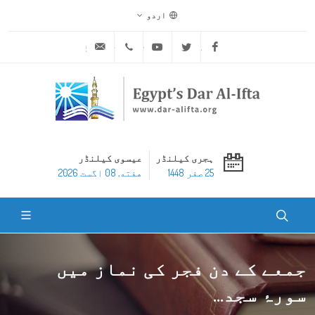
اردو
ask@dar-alifta.org
+20 2 25970400
Youtube
Twitter
Facebook
ہجری کیلنڈر
عیسوی کیلنڈر
25 صفر 1448
هفته, 08 اگست 2026
جمعے کے دن فجر کی نماز میں
سورۂ سجد...