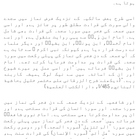
ہوتا ہے۔
اسی طرح بعض مالکیہ کے نزدیک فرض نماز میں سجدے
والی سورت کی قراءت مطلق طور پر جائز ہے، اور اسی
میں جمعہ کی فجر میں سورۂ سجدہ کی قراءت بھی شامل
ہے۔ امام ابن وَہبؒ سے یہی روایت منقول ہے، اور اِسے
امام لَخمیؒ، ابن یونسؒ، ابن بشیرؒ اور دیگر علماء
نے درست قرار دیا ہے، کیونکہ نبی اکرم ﷺ سے ثابت ہے
کہ آپ جمعہ کے دن فجر کی نماز کی پہلی رکعت میں سورۂ
سجدہ کی قراءت پر مداومت فرمایا کرتے تھے۔ امام
ابن بشیرؒ فرماتے ہیں: "اور اسی عمل پر میرے شیوخ
اور ان کے اساتذہ میں سے نیک لوگ ہمیشہ کاربند
رہے۔" (دیکھئے: شرح الزرقانی على مختصر خليل بحاشية
البناني، 1/485، دار الكتب العلمية)
اور شافعیہ کے نزدیک جمعہ کے دن فجر کی نماز میں
سورۂ سجدہ اور سورۂ انسان کی قراءت مستحب ہے، اور
ان پر مداومت کرنا بھی مستحب ہے۔ امام نووی شافعیؒ
فرماتے ہیں: “جمعہ کے دن فجر کی نماز میں پہلی رکعت
میں سورۂ ''الم تنزيل'' (سورۃ السجدہ) اور دوسری رکعت
میں سورۃ ''هل أتى'' (سورۃ الإنسان) کی قراءت سنت ہے،