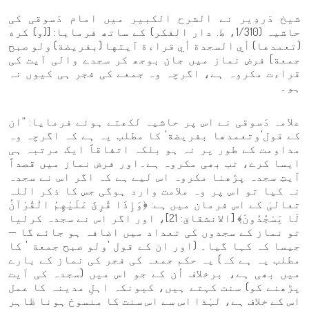
شیخ دَردِير نے الشرح الكبير میں امام دَسوقی کی
حاشیہ (1/310، ط. دار الفكر) کے ساتھ فرمایا: [(و) كره
(تعمدها) أي السجدة أي قراءة آيتها (بفريضة) ولو صبح
جمعة] فرض نماز میں جان بوجھ کر سجدے والی آیت کی
قراءت مکروہ ہے، اگرچہ وہ جمعے کی فجر ہی کیوں نہ
ہو۔
علامہ دَسوقی نے اس پر حاشیہ لکھتے ہوئے فرمایا: “ان
کے قول'وتعمدها بفريضة' کا مطلب یہ ہے کہ اگرچہ وہ
مداومت کے طور پر نہ ہو بلکہ اتفاقاً ایک مرتبہ ہی
ایسا کرے، تب بھی مکروہ ہے۔اور فرض نماز میں قصداً
آیتِ سجدہ پڑھنا مکروہ اس لیے ہے کہ اگر اس نے سجدہ
نہ کیا تو اس پر وہ ملامت وارد ہوگی جس کا ذکر اللہ
تعالیٰ کے اس فرمان میں ہے: ﴿وَإِذَا قُرِئَ عَلَيْهِمُ الْقُرْآنُ
لَا يَسْجُدُونَ﴾ [الانشقاق: 21]، اور اگر اس نے سجدہ کرلیا
تو نماز کے سجدوں کی تعداد میں اضافہ ہو جائے گا —
جیسا کہ کہا گیا۔ (اور ان کے قول 'ولو صبح جمعة ' کا
مطلب یہ ہے کہ) یہ حکم جمعہ کی فجر کی نماز کے بارے
میں بھی ہے، برخلاف اُن کے جو اس میں (سجدہ کی آیت
پڑھنے کو) سنت کہتے ہیں، کیونکہ اہلِ مدینہ کا عمل
اس کے خلاف ہے، لہٰذا اس سے اس سنت کا منسوخ ہونا ظاہر