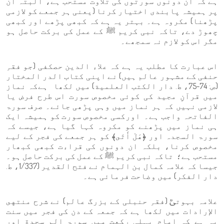
ہے کہ ان دونوں سورتوں کی تلاوت مستحب ہے، البتہ ان
پر ہمیشہ پابندی اختیار کرنا (یعنی ہر جمعے کو لازمی
پڑھنا) مکروہ ہے۔ بہتر یہ ہے کہ کبھی پڑھے اور کبھی
چھوڑ دے، تاکہ نبی کریم ﷺ کے عمل کی برکت حاصل ہو
مگر اس کو لازم نہ سمجھے۔
اس عبارت کا مطلب یہ ہے کہ علاء الدین حصکفی (جو فقہِ
حنفی کے مشہور عالم ہیں) نے اپنی کتاب الدر المختار
(ص: 74-75، ط. دار الكتب العلمية) میں لکھا ہےکہ نماز
میں قرآنِ مجید کی کوئی مخصوص سورت اس طرح فرض یا
لازمی نہیں کہ ہر نماز میں وہی پڑھی جائے۔ صرف سورۃ
الفاتحہ واجب ہے۔ اورکسی مخصوص سورت کو ہمیشہ ایک
ہی نماز میں پڑھنے کو مکروہ کہا گیا ہے، جیسے کہ
سورۃ السجدہ اور ﴿هَلْ أَتَى﴾ کو ہر جمعے کی فجر کے لیے
مخصوص کرنا، بلکہ ان دونوں کی قراءت کبھی کبھار
مستحب ہے؛ تاکہ نبی کریم ﷺ کے عمل کی برکت حاصل ہو۔
جیسا کہ علامہ کمال بن الہمام نے فتح القدیر (1/337، ط.
دار الفكر) میں وضاحت فرمائی ہے۔
علامہ بہوتیؒ (فقہِ حنبلی کے بزرگ عالم) نے شرح منتهى
الإرادات میں لکھا ہے کہ جمعہ کے دن کی فجر میں سنت
یہ ہے کہ امام پہلی رکعت میں سورۃ الم سجدة اور