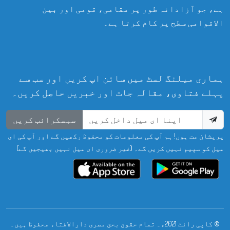
ہے، جو آزادانہ طور پر مقامی، قومی اور بین
الاقوامی سطح پر کام کرتا ہے۔
ہماری میلنگ لسٹ میں سائن اپ کریں اور سب سے
پہلے فتاوی، مقالہ جات اور خبریں حاصل کریں۔
سبسکرائب کریں
پریشان مت ہوں! ہم آپ کی معلومات کو محفوظ رکھیں گے اور آپ کی ای
میل کو سپیم نہیں کریں گے۔ (غیر ضروری ای میل نہیں بھیجیں گے)
© کاپی رائٹ 2021ء۔ تمام حقوق بحق مصری دارالافتاء محفوظ ہیں۔