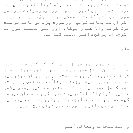
تو جتنا ممکن ہو، اتنا حصہ پڑھ لینا کافی ہے، چاہے
صرف آیتِ سجدہ ہی کیوں نہ ہو، اور دوسری رکعت میں بھی
سورۂ "هل أتى" کا جتنا ممکن ہو حصہ پڑھ لینا چاہیے۔
اگر ان کے بجائے کوئی اور سورت پڑھ لی جائے تو سنت
ترک کرنے والا شمار ہوگا، اور یہی معتمد قول ہے
اگرچہ اس پر کچھ اعتراض کیا گیا ہے۔
خلاصہ
اس بنیاد پر، اور سوال میں ذکر کی گئی صورت میں:
جمعہ کے دن نمازِ فجرمیں سورۂ سجدہ اور سورۂ انسان
کی تلاوت شریعت کی رو سے مستحب ہے، اور ان دونوں پر
مداومت (یعنی ہمیشہ پڑھتے رہنا) بھی مستحب ہے۔ بہتر
اور کامل صورت یہ ہے کہ دونوں سورتیں پوری پڑھی
جائیں، لیکن اگر لوگوں پر تخفیف کی وجہ سے ان میں سے
کچھ حصہ، چاہے صرف آیتِ سجدہ ہی کیوں نہ ہو، پڑھ لیا
جائے تو بھی جائز ہے اور اس میں کوئی حرج نہیں۔
والله سبحانه وتعالى أعلم.