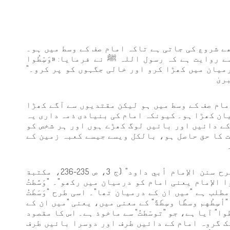
ے شروع کی جاتی ہے تاکہ امام صف کے وسط میں ہو۔
روایت ہے کہ رسول اللہ ﷺ نے فرمایا: «وَسِّطُوا
م کو درمیان میں کھڑا کرو اور خالی جگہوں کو پر کرو۔"
ریٰ
مام صف کے وسط میں ہو لیکن مقتدیوں سے آگے کھڑا
یان کھڑا ہو۔ کیونکہ امام کی بنیادی ذمہ داری یہ
کے دائیں اور بائیں لوگ کھڑے ہوں اور ہر شخص کو
 کا حق حاصل ہو، بالکل ویسے جیسے کعبہ زمین کے
امام بدرالدین العینی نے اپنی کتاب "شرح سنن الإمام أبي داود" (ج 3، ص 235-236، مكتبة
ا الإمام یعنی امام کو درمیان میں رکھو"۔ "وَسَّطتُ
طلب ہے "میں ان کے درمیان تھا"۔ اسی طرح "وَسَطْتُ
سِطُهم وسطًا وسِطَةً" کے معنی میں، یعنی "میں ان کے
ا" آیا ہے، جو "توسّطتُ" سے ماخوذ ہے۔ اس کا مقصود
یک گروہ امام کے دائیں طرف اور دوسرا بائیں طرف