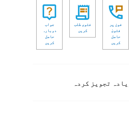
فون پر
فتوی طلب
جواب
فتویٰ
کریں
دوبارہ
حاصل
حاصل
کریں
کریں
یادہ تجویز کردہ