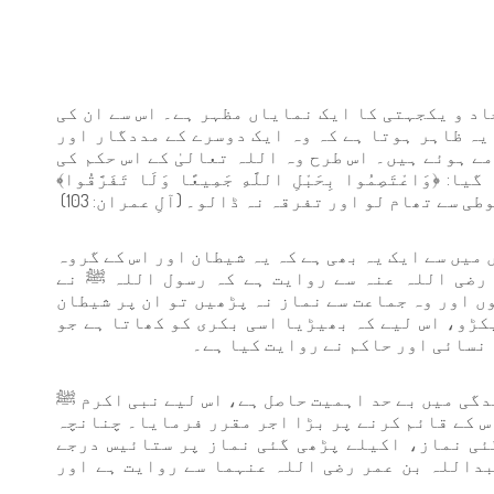
د و یکجہتی کا ایک نمایاں مظہر ہے۔ اس سے ان کی
یہ ظاہر ہوتا ہے کہ وہ ایک دوسرے کے مددگار اور
ے ہوئے ہیں۔ اس طرح وہ اللہ تعالیٰ کے اس حکم کی
ْتَصِمُوا بِحَبْلِ اللَّهِ جَمِيعًا وَلَا تَفَرَّقُوا﴾
 سے تھام لو اور تفرقہ نہ ڈالو۔ (آلِ عمران: 103)
میں سے ایک یہ بھی ہے کہ یہ شیطان اور اس کے گروہ
رضی اللہ عنہ سے روایت ہے کہ رسول اللہ ﷺ نے
ں اور وہ جماعت سے نماز نہ پڑھیں تو ان پر شیطان
پکڑو، اس لیے کہ بھیڑیا اسی بکری کو کھاتا ہے جو
 نسائی اور حاکم نے روایت کیا ہے۔
دگی میں بے حد اہمیت حاصل ہے، اس لیے نبی اکرم ﷺ
اس کے قائم کرنے پر بڑا اجر مقرر فرمایا۔ چنانچہ
ئی نماز، اکیلے پڑھی گئی نماز پر ستائیس درجے
بداللہ بن عمر رضی اللہ عنہما سے روایت ہے اور