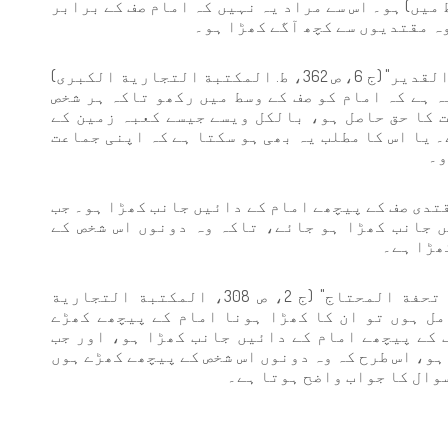
میں) ہو۔ اس سے مراد یہ نہیں کہ امام صف کے برابر
وہ مقتدیوں سے کچھ آگے کھڑا ہو۔
امام زین الدین مناوی نے اپنی کتاب "فيض القدير" (ج 6، ص 362، ط. المكتبة التجارية الكبرى)
یہ ہے کہ امام کو صف کے وسط میں رکھو تاکہ ہر شخص
 کا حق حاصل ہو، بالکل ویسے جیسے کعبہ زمین کے
۔ یا اس کا مطلب یہ بھی ہو سکتا ہے کہ اپنی جماعت
و۔
قتدی صف کے پیچھے امام کے دائیں جانب کھڑا ہو۔ جب
 جانب کھڑا ہو جائے، تاکہ وہ دونوں اس شخص کے
ھڑا ہے۔
امام شروانی نے اپنی کتاب "حاشيته على تحفة المحتاج" (ج 2، ص 308، المكتبة التجارية
مل ہوں تو ان کا کھڑا ہونا امام کے پیچھے کھڑے
ف کے پیچھے امام کے دائیں جانب کھڑا ہو، اور جب
ہو، اس طرح کہ وہ دونوں اس شخص کے پیچھے کھڑے ہوں
وال کا جواب واضح ہوتا ہے۔