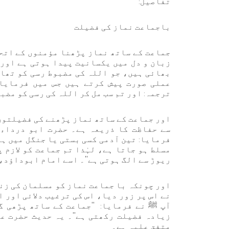
تفاصیل:
باجماعت نماز کی فضیلت
جماعت کے ساتھ نماز پڑھنا مؤمنوں کے اتحا
زبان و دل میں یکسانیت پیدا ہوتی ہے اور 
بھائی ہیں، جو اللہ کی مضبوط رسی کو تھام
عملی صورت پیش کرتے ہیں جس میں فرمایا گیا: ﴿وَاع
ترجمہ: اور تم سب مل کر اللہ کی رسی کو مضبوطی
اور جماعت کے ساتھ نماز پڑھنے کی فضیلتوں 
سے حفاظت کا ذریعہ ہے۔ حضرت ابو درداء 
فرمایا: تین آدمی کسی بستی یا جنگل میں ہو
مسلط ہو جاتا ہے، لہٰذا تم جماعت کو لازم 
ریوڑ سے الگ ہوتی ہے''۔ اسے امام ابوداؤد،
اور چونکہ با جماعت نماز کو مسلمان کی زن
نے اس پر زور دیا، اس کی ترغیب دلائی اور 
آپ ﷺ نے فرمایا: ''جماعت کے ساتھ پڑھی گ
زیادہ فضیلت رکھتی ہے''۔ یہ حدیث حضرت ع
متفق علیہ ہے۔