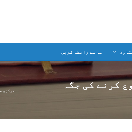
تاوی
ہم سے رابطہ کریں
ع کرنے کی جگہ
مرکزی ص