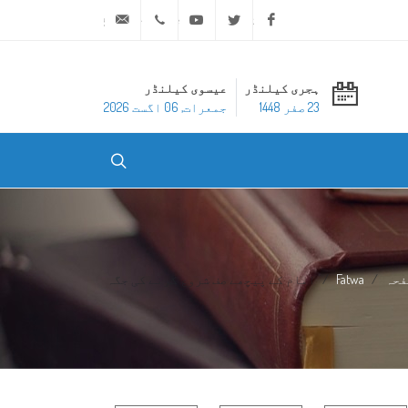
ask@dar-alifta.org
+20 2 25970400
Youtube
Twitter
Facebook
ہجری کیلنڈر
عیسوی کیلنڈر
23 صفر 1448
جمعرات, 06 اگست 2026
فحہ
Fatwa
امام کے پیچھے صف شروع کرنے کی جگہ