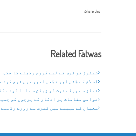
Share this:
Related Fatwas
شیئرز کو قرض کے لیے گروی رکھنے کا حکم
اسلام کے ظنی اور قطعی امور میں فرق کرنے
نماز سے پہلے نیت کو زبان سے ادا کرنے کا
عوامی مقامات پر اذکار کے پرچوں کو چسپا
شعبان کے مہینے میں کثرت سے روزے رکھنے 