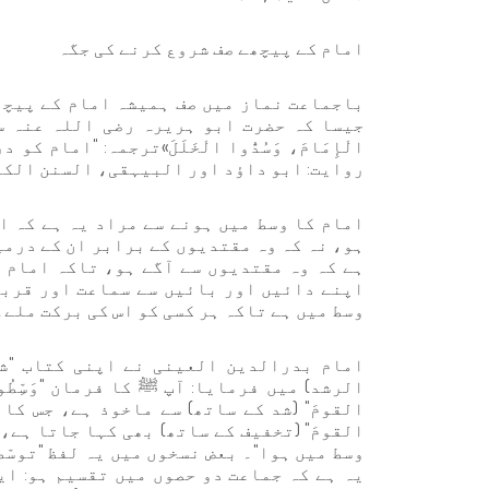
امام کے پیچھے صف شروع کرنے کی جگہ
باجماعت نماز میں صف ہمیشہ امام کے پیچھ
جیسا کہ حضرت ابو ہریرہ رضی اللہ عنہ سے 
الْإِمَامَ، وَسُدُّوا الْخَلَلَ»ترجمہ: "اما
روایت: ابو داؤد اور البیہقی، السنن الکب
امام کا وسط میں ہونے سے مراد یہ ہے کہ ا
ہو، نہ کہ وہ مقتدیوں کے برابر ان کے درم
ہے کہ وہ مقتدیوں سے آگے ہو، تاکہ امام 
اپنے دائیں اور بائیں سے سماعت اور قربت
وسط میں ہے تاکہ ہر کسی کو اس کی برکت ملے۔
الرشد) میں فرمایا: آپ ﷺ کا فرمان "وَسِّطُو
القومَ" (شد کے ساتھ) سے ماخوذ ہے، جس کا م
القومَ" (تخفیف کے ساتھ) بھی کہا جاتا ہے، "أ
وسط میں ہوا"۔ بعض نسخوں میں یہ لفظ "توسّطو
یہ ہے کہ جماعت دو حصوں میں تقسیم ہو: ا