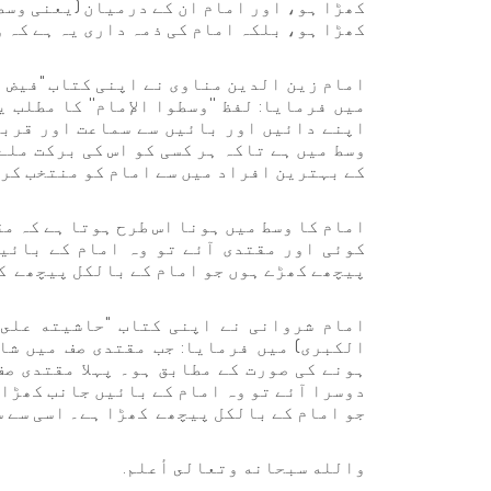
کھڑا ہو، اور امام ان کے درمیان (یعنی وسط 
کھڑا ہو، بلکہ امام کی ذمہ داری یہ ہے کہ 
میں فرمایا: لفظ ''وسطوا الإمام'' کا مطلب 
اپنے دائیں اور بائیں سے سماعت اور قربت
وسط میں ہے تاکہ ہر کسی کو اس کی برکت ملے
کے بہترین افراد میں سے امام کو منتخب کر
امام کا وسط میں ہونا اس طرح ہوتا ہے کہ م
کوئی اور مقتدی آئے تو وہ امام کے بائیں
پیچھے کھڑے ہوں جو امام کے بالکل پیچھے ک
الكبرى) میں فرمایا: جب مقتدی صف میں شا
ہونے کی صورت کے مطابق ہو۔ پہلا مقتدی ص
دوسرا آئے تو وہ امام کے بائیں جانب کھڑا 
جو امام کے بالکل پیچھے کھڑا ہے۔ اسی سے س
والله سبحانه وتعالى أعلم.