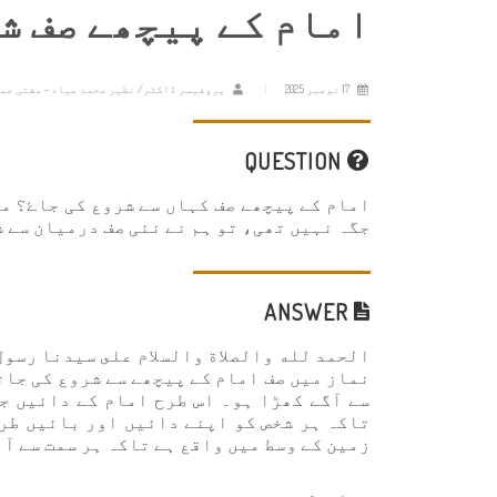
امام کے پیچھے صف ش
17 نومبر 2025
پروفیسر ڈاکٹر/ نظیر محمد عیاد - مفتی جم
QUESTION
امام کے پیچھے صف کہاں سے شروع کی جاۓ؟ م
جگہ نہیں تھی، تو ہم نے نئی صف درمیان سے ش
ANSWER
الحمد لله والصلاة والسلام على سيدنا رسول
نماز میں صف امام کے پیچھے سے شروع کی جات
سے آگے کھڑا ہو۔ اس طرح امام کے دائیں ج
تاکہ ہر شخص کو اپنے دائیں اور بائیں طر
زمین کے وسط میں واقع ہے تاکہ ہر سمت سے آن