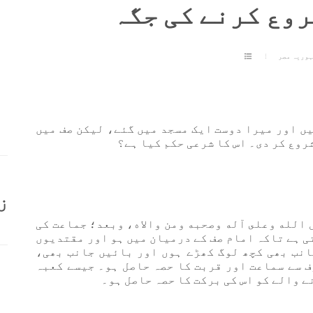
روع کرنے کی جگہ
ہوریہ مصر
یں اور میرا دوست ایک مسجد میں گئے، لیکن صف میں
روع کر دی۔ اس کا شرعی حکم کیا ہے؟
ز
 الله وعلى آله وصحبه ومن والاه، وبعد؛ جماعت کی
ی ہے تاکہ امام صف کے درمیان میں ہو اور مقتدیوں
انب بھی کچھ لوگ کھڑے ہوں اور بائیں جانب بھی،
ف سے سماعت اور قربت کا حصہ حاصل ہو۔ جیسے کعبہ
ے والے کو اس کی برکت کا حصہ حاصل ہو۔