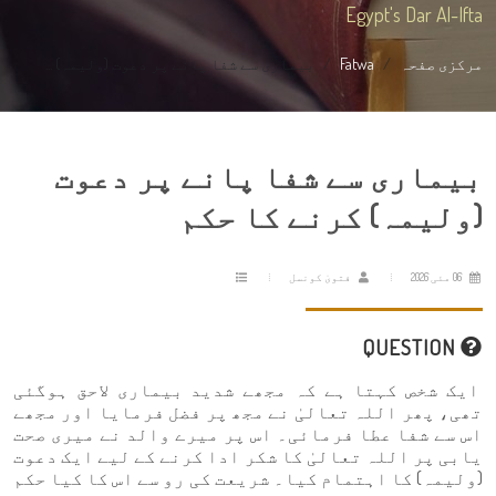
Egypt's Dar Al-Ifta
مرکزی صفحہ
Fatwa
بیماری سے شفا پانے پر دعوت (ولیمہ) ...
بیماری سے شفا پانے پر دعوت
(ولیمہ) کرنے کا حکم
06 مئی 2026
فتویٰ کونسل
QUESTION
ایک شخص کہتا ہے کہ مجھے شدید بیماری لاحق ہوگئی
تھی، پھر اللہ تعالیٰ نے مجھ پر فضل فرمایا اور مجھے
اس سے شفا عطا فرمائی۔ اس پر میرے والد نے میری صحت
یابی پر اللہ تعالیٰ کا شکر ادا کرنے کے لیے ایک دعوت
(ولیمہ) کا اہتمام کیا۔ شریعت کی رو سے اس کا کیا حکم