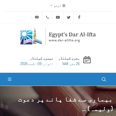
اردو
ask@dar-alifta.org
+20 2 25970400
Youtube
Twitter
Facebook
ہجری کیلنڈر
عیسوی کیلنڈر
26 صفر 1448
اتوار, 09 اگست 2026
بیماری سے شفا پانے پر دعوت
(ولیمہ) ...