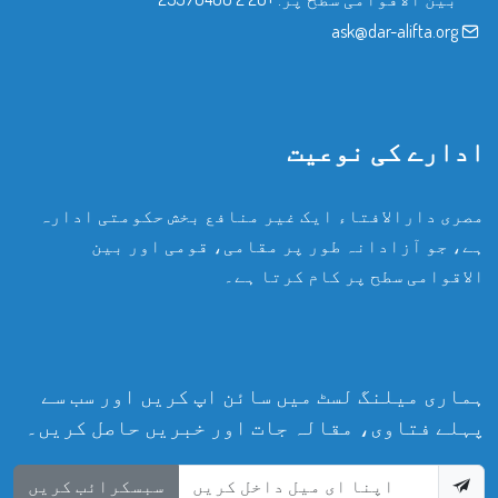
ask@dar-alifta.org
ادارے کی نوعیت
مصری دارالافتاء ایک غیر منافع بخش حکومتی ادارہ
ہے، جو آزادانہ طور پر مقامی، قومی اور بین
الاقوامی سطح پر کام کرتا ہے۔
ہماری میلنگ لسٹ میں سائن اپ کریں اور سب سے
پہلے فتاوی، مقالہ جات اور خبریں حاصل کریں۔
سبسکرائب کریں