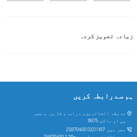
زیادہ تجویز کردہ
ہم سے رابطہ کریں
حدیقۃ الخالدین، دراسہ، قاہرہ، مصر
پی او باکس: 11675
مصر میں:
107
|
(02) 25970400
بین الاقوامی سطح پر:
+20 2 25970400