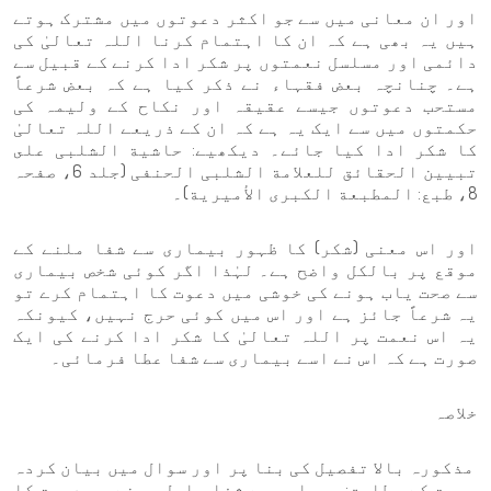
اور ان معانی میں سے جو اکثر دعوتوں میں مشترک ہوتے
ہیں یہ بھی ہے کہ ان کا اہتمام کرنا اللہ تعالیٰ کی
دائمی اور مسلسل نعمتوں پر شکر ادا کرنے کے قبیل سے
ہے۔ چنانچہ بعض فقہاء نے ذکر کیا ہے کہ بعض شرعاً
مستحب دعوتوں جیسے عقیقہ اور نکاح کے ولیمہ کی
حکمتوں میں سے ایک یہ ہے کہ ان کے ذریعے اللہ تعالیٰ
کا شکر ادا کیا جائے۔ دیکھیے: حاشیة الشلبی على
تبیین الحقائق للعلامة الشلبی الحنفی (جلد 6، صفحہ
8، طبع: المطبعة الكبرى الأميرية)۔
اور اس معنی (شکر) کا ظہور بیماری سے شفا ملنے کے
موقع پر بالکل واضح ہے۔ لہٰذا اگر کوئی شخص بیماری
سے صحت یاب ہونے کی خوشی میں دعوت کا اہتمام کرے تو
یہ شرعاً جائز ہے اور اس میں کوئی حرج نہیں، کیونکہ
یہ اس نعمت پر اللہ تعالیٰ کا شکر ادا کرنے کی ایک
صورت ہے کہ اس نے اسے بیماری سے شفا عطا فرمائی۔
خلاصہ
مذکورہ بالا تفصیل کی بنا پر اور سوال میں بیان کردہ
صورت کے مطابق: بیماری سے شفا حاصل ہونے پر دعوت کا