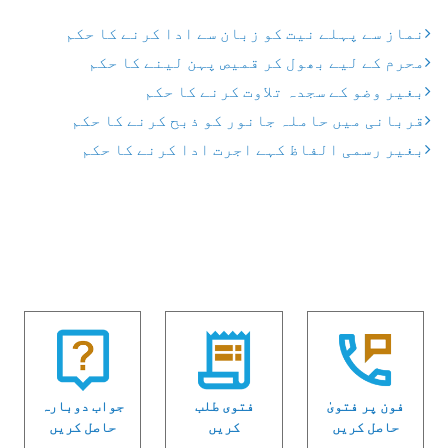
نماز سے پہلے نیت کو زبان سے ادا کرنے کا حکم
محرم کے لیے بھول کر قمیص پہن لینے کا حکم
بغیر وضو کے سجدہ تلاوت کرنے کا حکم
قربانی میں حاملہ جانور کو ذبح کرنے کا حکم
بغیر رسمی الفاظ کہے اجرت ادا کرنے کا حکم
فون پر فتویٰ
فتوی طلب
جواب دوبارہ
حاصل کریں
کریں
حاصل کریں