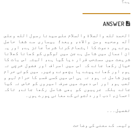
ہے؟
ANSWER
الحمد لله والصلاة والسلام على سيدنا رسول الله وعلى
آله وصحبه ومن والاه، وبعد؛ بیماری سے شفا حاصل
ہونے پر دعوت کا اہتمام کرنا شرعاً جائز ہے، اور یہ
ان اعمال میں شامل ہے جن میں لوگوں کو کھانا کھلانا
شریعت میں مستحب قرار دیا گیا ہے، البتہ اس بات کا
خیال رکھا جائے کہ اس میں اسراف اور فضول خرچی نہ
ہو، اور کھانے پینے یا بچھونے وغیرہ میں کوئی حرام
چیز شامل نہ ہو، نہ ہی اس میں کسی قسم کا حرام لہو و
لعب ہو، اور اس دعوت میں صرف امیروں کو خاص نہ کیا
جائے بلکہ غریبوں کو بھی شامل رکھا جائے، تاکہ
احسان، ادب اور دلجوئی کے معانی پورے ہوں۔
تفصیل۔۔۔
ولیمہ کے معنی کی وضاحت