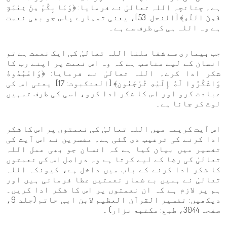
ہے۔ چنانچہ اللہ تعالیٰ نے فرمایا: ﴿وَمَا بِكُمْ مِنْ نِعْمَةٍ
فَمِنَ اللَّهِ﴾ [النحل: 53]، یعنی تمہارے پاس جو بھی نعمت
ہے وہ اللہ ہی کی طرف سے ہے۔
جب بیماری سے شفا ملنا اللہ تعالیٰ کی ایک نعمت ہے تو
انسان کے لیے مناسب ہے کہ وہ اس نعمت پر اپنے رب کا
شکر ادا کرے۔ اللہ تعالیٰ نے فرمایا: ﴿وَاعْبُدُوهُ
وَاشْكُرُوا لَهُ إِلَيْهِ تُرْجَعُون﴾ [العنكبوت: 17]. یعنی اس کی
عبادت کرو اور اس کا شکر ادا کرو، اسی کی طرف تمہیں
لوٹ کر جانا ہے۔
اس آیت کریمہ میں اللہ تعالیٰ کی نعمتوں پر اس کا شکر
ادا کرنے کی ترغیب دی گئی ہے۔ مفسرین نے اس آیت کی
تفسیر میں بیان کیا ہے کہ انسان جو بھی عمل اللہ
تعالیٰ کی رضا کے لیے کرتا ہے وہ دراصل اس کی نعمتوں
کا شکر ادا کرنے کے باب میں داخل ہے، کیونکہ اللہ
تعالیٰ نے ہمیں بے شمار نعمتیں عطا فرمائی ہیں اور
ہم پر لازم ہے کہ ان نعمتوں پر اس کا شکر ادا کریں۔
دیکھیں: تفسیر القرآن العظیم لابن ابی حاتم (جلد 9،
صفحہ 3044، طبع: مکتبۃ نزار) ۔