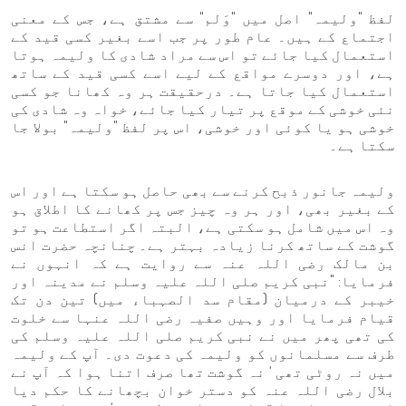
لفظ "ولیمہ" اصل میں "وَلم" سے مشتق ہے، جس کے معنی
اجتماع کے ہیں۔ عام طور پر جب اسے بغیر کسی قید کے
استعمال کیا جائے تو اس سے مراد شادی کا ولیمہ ہوتا
ہے، اور دوسرے مواقع کے لیے اسے کسی قید کے ساتھ
استعمال کیا جاتا ہے۔ درحقیقت ہر وہ کھانا جو کسی
نئی خوشی کے موقع پر تیار کیا جائے، خواہ وہ شادی کی
خوشی ہو یا کوئی اور خوشی، اس پر لفظ "ولیمہ" بولا جا
سکتا ہے۔
ولیمہ جانور ذبح کرنے سے بھی حاصل ہو سکتا ہے اور اس
کے بغیر بھی، اور ہر وہ چیز جس پر کھانے کا اطلاق ہو
وہ اس میں شامل ہو سکتی ہے، البتہ اگر استطاعت ہو تو
گوشت کے ساتھ کرنا زیادہ بہتر ہے۔ چنانچہ حضرت انس
بن مالک رضی اللہ عنہ سے روایت ہے کہ انہوں نے
فرمایا: "نبی کریم صلی اللہ علیہ وسلم نے مدینہ اور
خیبر کے درمیان (مقام سد الصہباء میں) تین دن تک
قیام فرمایا اور وہیں صفیہ رضی اللہ عنہا سے خلوت
کی تھی پھر میں نے نبی کریم صلی اللہ علیہ وسلم کی
طرف سے مسلمانوں کو ولیمہ کی دعوت دی۔ آپ کے ولیمہ
میں نہ روٹی تھی ‘ نہ گوشت تھا صرف اتنا ہوا کہ آپ نے
بلال رضی اللہ عنہ کو دستر خوان بچھانے کا حکم دیا