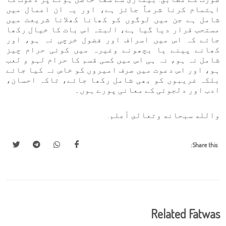
اہتمام کرنا شرعاً جائز ہے، اور یہ ان اعمال میں
شامل ہے جن میں لوگوں کو کھانا کھلانا شریعت میں
مستحب قرار دیا گیا ہے، البتہ اس بات کا خیال رکھا
جائے کہ اس میں اسراف اور فضول خرچی نہ ہو، اور
کھانے پینے یا بچھونے وغیرہ میں کوئی حرام چیز
شامل نہ ہو، نہ ہی اس میں کسی قسم کا حرام لہو و لعب
ہو، اور اس دعوت میں صرف امیروں کو خاص نہ کیا جائے
بلکہ غریبوں کو بھی شامل رکھا جائے، تاکہ احسان،
ادب اور دلجوئی کے معانی پورے ہوں۔
والله سبحانه وتعالى أعلم.
Share this:
Related Fatwas