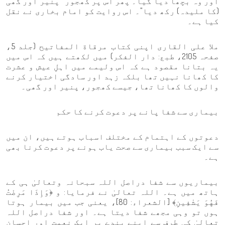
اور وہ بچھا دیا گیا۔ پھر اس پر کھجور ‘ پنیر اور گھی
(کا ملیدہ) رکھ دیا"۔ اس روایت کو امام بخاری نے نقل
کیا ہے۔
ملا علی القاری اپنی کتاب مرقاة المفاتیح (جلد 5،
صفحہ 2105، طبع: دار الفكر) میں لکھتے ہیں کہ اس میں
یہ بتانا مقصود ہے کہ اس ولیمے میں اہلِ عیش و عشرت
کا کھانا نہیں تھا بلکہ زہد اور سادگی اختیار کرنے
والوں کا کھانا تھا، جیسے کھجور، پنیر اور گھی۔
بیماری سے شفا پانے پر دعوت کرنے کا حکم
دعوتوں کے اہتمام کے مختلف اسباب ہوتے ہیں، ان میں
سے ایک سبب بیماری سے صحت یاب ہونے پر دعوت کرنا بھی
ہے۔
بیماریوں سے شفا دراصل اللہ سبحانہ وتعالیٰ ہی کے
ہاتھ میں ہے۔ اللہ تعالیٰ نے فرمایا: و ﴿وَإِذَا مَرِضْتُ
فَهُوَ يَشْفِينِ﴾ [الشعراء: 80]، یعنی جب میں بیمار ہوتا
ہوں تو وہی مجھے شفا دیتا ہے۔ اور شفا دراصل اللہ
تعالیٰ کی طرف سے اپنے بندے پر ایک نعمت اور احسان