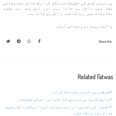
پر مبنی قرض کی حقیقت سے نکل کر ایک جائز معاوضاتی
عقد میں داخل ہو جاتا ہے، اور اسی وجہ سے عقودِ
معاوضات میں ربا کا شبہ زائل ہو جاتا ہے۔
والله سبحانه وتعالى أعلم.
Share this:
Related Fatwas
قسطوں پر خرید وفروخت کرنا
بارش کے پانی سے وضو کا حکم اور اس کی فضیلت
اشیاء کی تشہیر اور فروخت کے لیے الیکٹرانک پلیٹ
فارم بنانے کا حکم