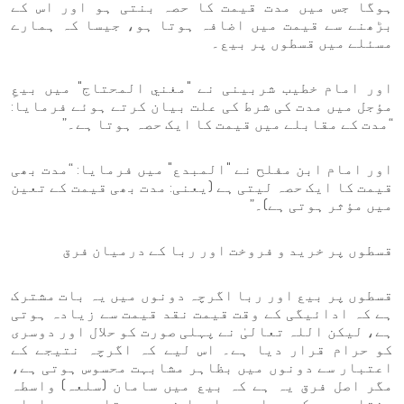
ہوگا جس میں مدت قیمت کا حصہ بنتی ہو اور اس کے
بڑھنے سے قیمت میں اضافہ ہوتا ہو، جیسا کہ ہمارے
مسئلے میں قسطوں پر بیع۔
اور امام خطیب شربینی نے "مغني المحتاج" میں بیعِ
مؤجل میں مدت کی شرط کی علت بیان کرتے ہوئے فرمایا:
“مدت کے مقابلے میں قیمت کا ایک حصہ ہوتا ہے۔”
اور امام ابن مفلح نے "المبدع" میں فرمایا: “مدت بھی
قیمت کا ایک حصہ لیتی ہے (یعنی: مدت بھی قیمت کے تعین
میں مؤثر ہوتی ہے)۔”
قسطوں پر خرید و فروخت اور ربا کے درمیان فرق
قسطوں پر بیع اور ربا اگرچہ دونوں میں یہ بات مشترک
ہے کہ ادائیگی کے وقت قیمت نقد قیمت سے زیادہ ہوتی
ہے، لیکن اللہ تعالیٰ نے پہلی صورت کو حلال اور دوسری
کو حرام قرار دیا ہے۔ اس لیے کہ اگرچہ نتیجے کے
اعتبار سے دونوں میں بظاہر مشابہت محسوس ہوتی ہے،
مگر اصل فرق یہ ہے کہ بیع میں سامان (سلعہ) واسطہ
بنتا ہے جبکہ ربا میں ایسا نہیں ہوتا۔ جب معاملے