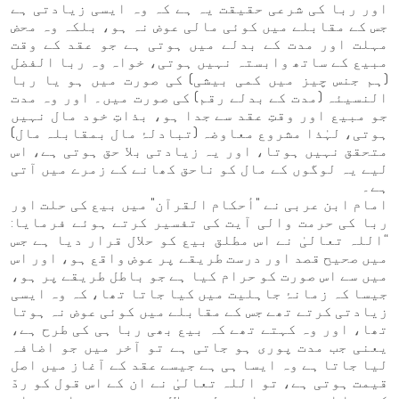
اور ربا کی شرعی حقیقت یہ ہے کہ وہ ایسی زیادتی ہے
جس کے مقابلے میں کوئی مالی عوض نہ ہو، بلکہ وہ محض
مہلت اور مدت کے بدلے میں ہوتی ہے جو عقد کے وقت
مبیع کے ساتھ وابستہ نہیں ہوتی، خواہ وہ ربا الفضل
(ہم جنس چیز میں کمی بیشی) کی صورت میں ہو یا ربا
النسیئہ (مدت کے بدلے رقم) کی صورت میں۔ اور وہ مدت
جو مبیع اور وقتِ عقد سے جدا ہو، بذاتِ خود مال نہیں
ہوتی، لہٰذا مشروع معاوضہ (تبادلۂ مال بمقابلہ مال)
متحقق نہیں ہوتا، اور یہ زیادتی بلا حق ہوتی ہے، اس
لیے یہ لوگوں کے مال کو ناحق کھانے کے زمرے میں آتی
ہے۔
امام ابن عربی نے "أحكام القرآن" میں بیع کی حلت اور
ربا کی حرمت والی آیت کی تفسیر کرتے ہوئے فرمایا:
“اللہ تعالیٰ نے اس مطلق بیع کو حلال قرار دیا ہے جس
میں صحیح قصد اور درست طریقے پر عوض واقع ہو، اور اس
میں سے اس صورت کو حرام کیا ہے جو باطل طریقے پر ہو،
جیسا کہ زمانۂ جاہلیت میں کیا جاتا تھا، کہ وہ ایسی
زیادتی کرتے تھے جس کے مقابلے میں کوئی عوض نہ ہوتا
تھا، اور وہ کہتے تھے کہ بیع بھی ربا ہی کی طرح ہے،
یعنی جب مدت پوری ہو جاتی ہے تو آخر میں جو اضافہ
لیا جاتا ہے وہ ایسا ہی ہے جیسے عقد کے آغاز میں اصل
قیمت ہوتی ہے، تو اللہ تعالیٰ نے ان کے اس قول کو ردّ