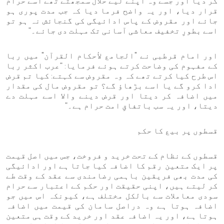
کر دیا اور جسے وہ اپنے لیے حلال سمجھتے تھے اسے حرام
قرار دیا، اور یہ واضح فرما دیا کہ جب مدت پوری ہو
جائے اور مقروض کے پاس ادائیگی کی گنجائش نہ ہو تو
اسے بطورِ تخفیف معاشی آسانی تک مہلت دی جائے۔”
اور امام قرطبی نے "الجامع لأحكام القرآن" میں ربا
کے مفہوم کی وضاحت کرتے ہوئے فرمایا: “عرب اکثر ربا
اس طرح کیا کرتے تھے کہ وہ مقروض سے کہتے: کیا تم قرض
ادا کرو گے یا اسے بڑھاؤ گے؟ تو مقروض مال کی مقدار
میں اضافہ کر دیتا اور قرض دینے والا اسے مہلت دے
دیتا، اور یہ سب باتفاقِ امت حرام ہے۔”
قسطوں پر بیع کا حکم
قسطوں کے نظام کے تحت خرید و فروخت، جس میں اصل قیمت
پر ایک متعین رقم کا اضافہ کیا جاتا ہے اور ادائیگی
کی مدت بھی فریقین باہمی رضامندی سے عقد کے وقت طے
کر لیتے ہیں، اپنی حقیقت اور حکم کے اعتبار سے حرام
سودی معاملات سے بالکل مختلف ہے، کیونکہ اس میں جو
اضافہ ہوتا ہے وہ دراصل سامان کی قیمت میں اضافہ
ہوتا ہے، اور یہ اضافہ عقد اور خرید کے وقت ہی متعین