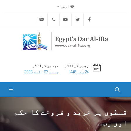
اردو
ask@dar-alifta.org
+20 2 25970400
Youtube
Twitter
Facebook
ہجری کیلنڈر
عیسوی کیلنڈر
24 صفر 1448
جمعه, 07 اگست 2026
قسطوں پر خرید و فروخت کا حکم
اور رب...