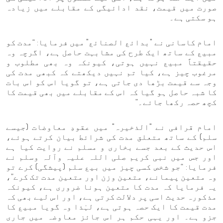
صورت میں قیمت، نقد ادائیگی کے مقابلے میں زیادہ
ہو سکتی ہے۔
امام کاسانی نے "بدائع الصنائع" میں فرمایا: “مدت کو
مبیع کے ساتھ ایک طرح کی مشابہت حاصل ہے، اگرچہ وہ
حقیقتاً مبیع نہیں ہوتی، کیونکہ وہ بھی مطلوب و
مرغوب چیز ہے، کیا تم نہیں دیکھتے کہ کبھی مدت کی
وجہ سے قیمت بڑھا دی جاتی ہے، تو گویا اس کو اس بات
کا شبہ حاصل ہو گیا کہ اس کے مقابلے میں بھی قیمت کا
کچھ حصہ رکھا جائے۔”
امام قرافی نے "الذخیرہ" میں عقودِ معاوضات (جیسے
سلم) کے ساتھ متعلق مدت کی شرائط بیان کرتے ہوئے،
اس حدیث کے بعد جسے بخاری و مسلم نے روایت کیا ہے
اور جس میں نبی کریم صلی اللہ علیہ وآلہ وسلم نے
فرمایا: “جو شخص کسی چیز میں بیع سلم (پیشگی) کرے تو
وہ متعین پیمانے، متعین وزن اور متعین مدت تک کرے”،
یہ فرمایا کہ مدت کا متعین ہونا ضروری ہے، کیونکہ
مذکورہ حدیث اسی پر دلالت کرتی ہے، اور اس لیے بھی کہ
مدت قیمت کا ایک حصہ ہوتی ہے، لہٰذا وہ گویا مبیع کا
جزو ہے۔ اور یہی حکم ہر اس جائز معاوضہ میں جاری