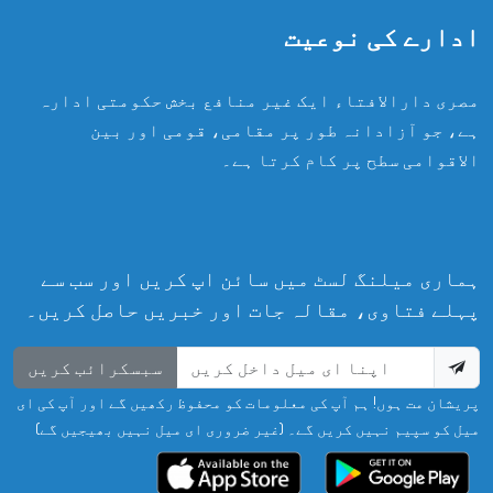
ادارے کی نوعیت
مصری دارالافتاء ایک غیر منافع بخش حکومتی ادارہ
ہے، جو آزادانہ طور پر مقامی، قومی اور بین
الاقوامی سطح پر کام کرتا ہے۔
ہماری میلنگ لسٹ میں سائن اپ کریں اور سب سے
پہلے فتاوی، مقالہ جات اور خبریں حاصل کریں۔
سبسکرائب کریں
پریشان مت ہوں! ہم آپ کی معلومات کو محفوظ رکھیں گے اور آپ کی ای
میل کو سپیم نہیں کریں گے۔ (غیر ضروری ای میل نہیں بھیجیں گے)