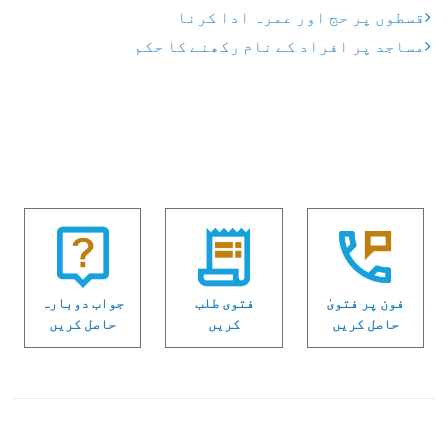
قسطوں پر حج اور عمرہ ادا کرنا
مساجد پر افراد کے نام رکھنے کا حکم
فون پر فتویٰ
فتوی طلب
جواب دوبارہ
حاصل کریں
کریں
حاصل کریں