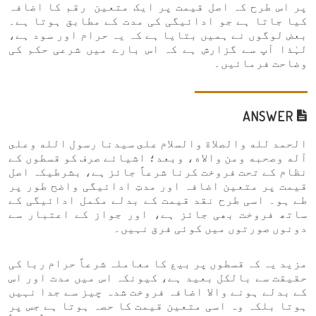
پر اس طرح کہ اصل قیمت پر ایک متعین رقم کا اضافہ
کیا جاتا ہے جو ادائیگی کی مدت کے مطابق ہوتا ہے۔
بعض لوگوں نے ہمیں بتایا ہے کہ یہ حرام اور سود ہے،
لہٰذا آپ سے گزارش ہے کہ اس بارے میں شرعی حکم کی
وضاحت فرمائیں۔
ANSWER
الحمد لله والصلاة والسلام على سيدنا رسول الله وعلى
آله وصحبه ومن والاه، وبعد؛ اشیائے صرف کو قسطوں کے
نظام کے تحت فروخت کرنا شرعاً جائز ہے، بشرطیکہ اصل
قیمت پر متعین اضافہ اور مدتِ ادائیگی واضح طور پر
طے ہو۔ اسی طرح نقد قیمت کے بدلے مکمل ادائیگی کے
ساتھ فروخت بھی جائز ہے، اور جواز کے اعتبار سے
دونوں صورتوں میں کوئی فرق نہیں۔
مزید یہ کہ قسطوں پر بیع کا معاملہ شرعاً حرام ربا کی
حقیقت سے بالکل بعید ہے، کیونکہ اس میں مدت اور اس
کے بدلے ہونے والا اضافہ فروخت شدہ چیز سے جدا نہیں
ہوتا بلکہ وہ اسی متعین قیمت کا حصہ ہوتا ہے جس پر