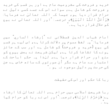
خرید و فروخت کی مشروعیت عام ہے اور ہر قسم کی خرید
و فروخت کو شامل ہے، سوائے اس کے جسے کسی دلیل نے
حرام قرار دیا ہو، جیسا کہ اللہ تعالیٰ نے فرمایا:
﴿وَأَحَلَّ اللَّهُ الْبَيْعَ﴾، ترجمہ: "اور اللہ تعالی نے بیع
کو حلال قرار دیا ہے۔"
امام شہاب الدین قسطلانی نے "إرشاد الساري" میں
فرمایا: “یہ لفظ عموم پر دلالت کرتا ہے، اس لیے ہر قسم
کی بیع (خرید و فروخت) کو شامل ہے اور سب کے جائز
ہونے کا تقاضا کرتا ہے، لیکن شریعت نے بعض بیوع کو
منع اور حرام قرار دیا ہے، لہٰذا یہ حکم اباحت کے
اعتبار سے عام ہے مگر اُن صورتوں کے ساتھ خاص ہے جن
کی حرمت پر دلیل موجود نہ ہو ۔”
ربا کا حکم اور اس کی حقیقت
ربا شریعتِ اسلامی میں حرام ہے، اللہ تعالیٰ کا ارشاد
ہے: ﴿وَحَرَّمَ الرِّبَا﴾،ترجمہ:"اور اس نے ربا کو حرام کیا
ہے"۔