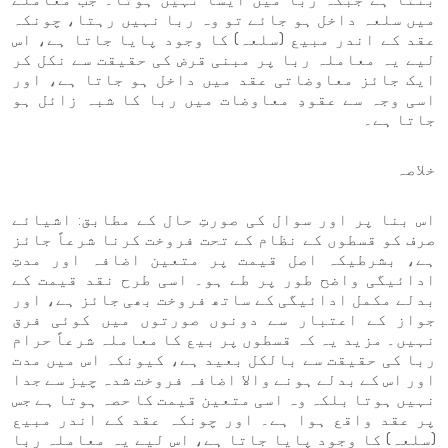
میں سلعہ داخل ہو جائے تو وہ ربا نہیں رہتا، چونکہ
عقد کے اندر مبیع (سلعہ) کا وجود پایا جاتا ہے، اس
لیے یہ معاملہ ربا پر مبنی قرض کی حقیقت سے نکل کر
ایک جائز معاوضاتی عقد میں داخل ہو جاتا ہے، اور
اسی وجہ سے عقودِ معاوضات میں ربا کا شبہ زائل ہو
جاتا ہے۔
خلاصہ
اس بنا پر اور سوال کی صورتِ حال کے مطابق: اشیائے
صرف کو قسطوں کے نظام کے تحت فروخت کرنا شرعاً جائز
ہے، بشرطیکہ اصل قیمت پر متعین اضافہ اور مدتِ
ادائیگی واضح طور پر طے ہو۔ اسی طرح نقد قیمت کے
بدلے مکمل ادائیگی کے ساتھ فروخت بھی جائز ہے، اور
جواز کے اعتبار سے دونوں صورتوں میں کوئی فرق
نہیں۔ مزید یہ کہ قسطوں پر بیع کا معاملہ شرعاً حرام
ربا کی حقیقت سے بالکل بعید ہے، کیونکہ اس میں مدت
اور اس کے بدلے ہونے والا اضافہ فروخت شدہ چیز سے جدا
نہیں ہوتا بلکہ وہ اسی متعین قیمت کا حصہ ہوتا ہے جس
پر عقد واقع ہوا ہے۔ اور چونکہ عقد کے اندر مبیع
(سلعہ) کا وجود پایا جاتا ہے، اس لیے یہ معاملہ ربا