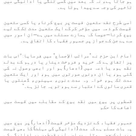
ہو جاتا ہے، نہ کہ بعد میں کسی تنگی یا ادائیگی میں
تاخیر کی وجہ سے پیدا ہوتا ہے۔
اسی طرح نقد متعین قیمت پر بیع کرنا، یا کسی متعین
قیمت کو ذمہ میں مؤخر کرکے ایک متعین مدت تک کے لیے
بیع کرنا—جیسا کہ ہمارے مسئلے میں ہے—ان امور میں
سے ہے جن کے جواز پر جمہور فقہاء کا اتفاق ہے۔
امام ابن حزم نے "مراتب الإجماع" میں فرمایا: “اس بات
پر اتفاق ہے کہ خرید و فروخت دینار یا درہم کے بدلے
نقد ہو، یا ذمہ میں (ادھار) ہو اور ابھی وصول نہ کی
گئی ہو، یا ان دونوں صورتوں میں ہو، اور ایک متعین
مدت تک ہو، خواہ وہ مدت دنوں، مہینوں، گھنٹوں یا
قمری سالوں کے اعتبار سے ہو، تو یہ جائز ہے۔”
قسطوں پر بیع میں نقد بیع کے مقابلے میں قیمت میں
اضافے کا حکم
جمہور فقہاء کے نزدیک مؤخر قیمت (ادھار) پر بیع میں
یہ بات مسلم ہے کہ مدت (ادائیگی کی مہلت) کا بھی قیمت
میں ایک حصہ ہوتا ہے، اسی لیے قسطوں پر ادائیگی کی