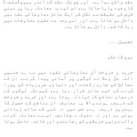
عقد واقع ہوا ہے۔ اور چونکہ عقد کے اندر مبیع (سلعہ)
کا وجود پایا جاتا ہے، اس لیے یہ معاملہ ربا پر مبنی
قرض کی حقیقت سے نکل کر ایک جائز معاوضاتی عقد میں
داخل ہو جاتا ہے، اور اسی وجہ سے عقودِ معاوضات میں
ربا کا شبہ زائل ہو جاتا ہے۔
تفصیل۔۔۔
بیع کا حکم
خرید و فروخت اُن معاوضاتی عقود میں سے ہے جنہیں
اللہ جلّ وعلا نے لوگوں پر آسانی پیدا کرنے، ان کے
مصالح کو جاری رکھنے اور دنیاوی ضروریات کو پورا
کرنے کے لیے جائز قرار دیا ہے، کیونکہ لوگوں کے
درمیان منافع کا تبادلہ ہوتا ہے، اور خرید و فروخت
کے ذریعے ہونے والا یہ معاوضہ ان منافع کے حصول کا
بہترین ذریعہ ہے، جس میں نہ کسی کے ساتھ زیادتی
ہوتی ہے اور نہ دھوکہ، چنانچہ اس سے معاملہ کرنے
والے دونوں فریقوں کو رضامندی اور فائدہ حاصل ہوتا
ہے۔