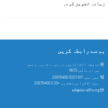
زیادہ تجویز کردہ
ہم سے رابطہ کریں
حدیقۃ الخالدین، دراسہ، قاہرہ، مصر
پی او باکس: 11675
مصر میں:
107
|
(02) 25970400
بین الاقوامی سطح پر:
+20 2 25970400
ask@dar-alifta.org