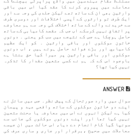
مسئلے( مقام مہندسین میں واقع پراپرٹی بیچنے) کے
معاملے میں پیروی کرنے کا عقد کیا اس میں باقی
وارثین بھی ان کے ساتھ تھے لیکن جلدی کی وجہ سے اور
ایک طرف تو وارثوں کے آپسی اختلافات اور دوسری طرف
سے خریدنے والے کے ساتھ اختلاف کی وجہ سے ہم معاوضے
پر اتفاق نہیں کرسکے. اب جب کہ مقصد کامیابی کے ساتھ
حاصل ہوچکا ہے جس کے نتیجے میں سب کو یعنی ۔ دونوں
خاتون موکلوں اور باقی وارثین ۔ کو ایک عظیم
کاميابي اور بڑے فوائد حاصل ہوئے ہیں ، اب دونوں
موکلوں اور باقی وارثین پر میرا کیا حق بنتا ہے
باوجود اس کے کہ ہم نے کسی متعین مقدار کا تذکرہ
نہیں کیا تها؟
ANSWER
سوال میں وارد صورتحال کے پیش نظر۔ جس میں سائل نے
اپنے دو خاتون موکلوں کے ساتھ واقعی عہد و پیمان
کیا ہے لیکن انہوں نے اس میں معاوضہ یا محنت متعین
نہیں کیا تھا اور اپنے دونوں موکلوں کی جانب سے
سونپا گیا کام انجام دے دیا، اس حالت میں ان جیسے
معاملات میں صحیح ،برقرار اور جاری و ساری عرف کی