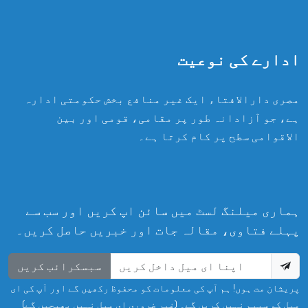
ادارے کی نوعیت
مصری دارالافتاء ایک غیر منافع بخش حکومتی ادارہ
ہے، جو آزادانہ طور پر مقامی، قومی اور بین
الاقوامی سطح پر کام کرتا ہے۔
ہماری میلنگ لسٹ میں سائن اپ کریں اور سب سے
پہلے فتاوی، مقالہ جات اور خبریں حاصل کریں۔
سبسکرائب کریں
پریشان مت ہوں! ہم آپ کی معلومات کو محفوظ رکھیں گے اور آپ کی ای
میل کو سپیم نہیں کریں گے۔ (غیر ضروری ای میل نہیں بھیجیں گے)