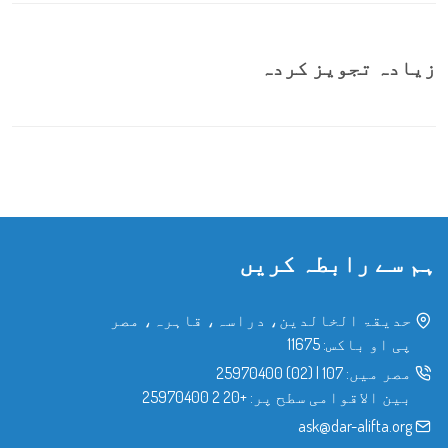
زیادہ تجویز کردہ
ہم سے رابطہ کریں
حدیقۃ الخالدین، دراسہ، قاہرہ، مصر
پی او باکس: 11675
مصر میں:
107
|
(02) 25970400
بین الاقوامی سطح پر:
+20 2 25970400
ask@dar-alifta.org