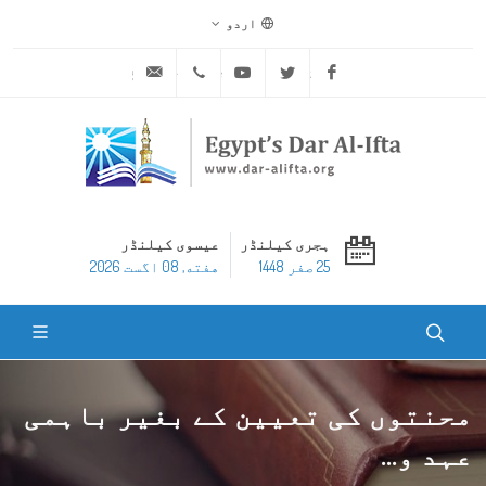
اردو
ask@dar-alifta.org
+20 2 25970400
Youtube
Twitter
Facebook
ہجری کیلنڈر
عیسوی کیلنڈر
25 صفر 1448
هفته, 08 اگست 2026
محنتوں کی تعیین کے بغیر باہمی
عہد و...