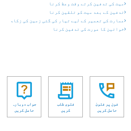
میت کی تدفین کرتے وقت وعظ کرنا
تدفین کے بعد میت کو تلقین کرنا
عمارت کی تعمیر کے لیے تیار کی گئی زمین کی زکاۃ
خواتین کا عورت کی تدفین کرنا
فون پر فتویٰ
فتوی طلب
جواب دوبارہ
حاصل کریں
کریں
حاصل کریں