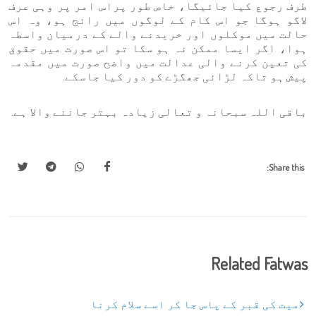
طرف رجوع کیا جائیگا، خاص طور پراس امر پر وہی عرف
لاگو ہوگا جو اس کام کے لوگوں میں رائج ہو، وہ اس
حالت میں موکلوں اور خریدنے والے کے درمیان واسطہ
ہوا، اگر ایسا ممکن نہ ہو سکا تو اس صورت میں حقوق
کی تعین کرنے والی عدالت میں واضح صورت میں مقدمہ
پیش ہو تاکہ لڑائی جھگڑے کو دور کیا جاسکے.
باقی اللہ سبحانہ و تعالی زیادہ بہتر جاننے والا ہے.
Share this:
Related Fatwas
میت کی قبر کے پاس جا کر اسے سلام کرنا