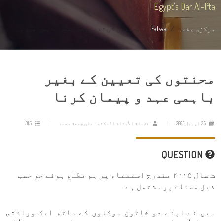
Egypt's Dar Al-Ifta
مرکزی صفحہ
Fatwa
محنتوں کی تعیین کے بغیر باہمی عہد و...
محنتوں کی تعیین کے بغیر
باہمی عہد و پیمان کرنا
25 اپریل 2005
فضيلة الأستاذ الدكتور علي جمعة محمد
315
QUESTION
ت سال ٢٠٠٥ مندرج استفتاء پر ہم مطلع ہوئے جو حسب
ذیل مسئلے پر مشتمل ہے:
میں نے اپنے دو خاتون موکلوں کے ساتھ ایک وراثتى