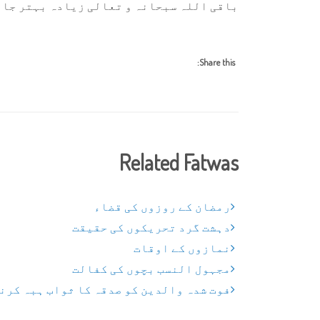
باقی اللہ سبحانہ و تعالی زیادہ بہتر جانن
Share this:
Related Fatwas
رمضان کے روزوں کی قضاء
دہشت گرد تحریکوں کی حقیقت
نمازوں کے اوقات
مجہول النسب بچوں کی کفالت
فوت شدہ والدین کو صدقہ کا ثواب ہبہ کرن