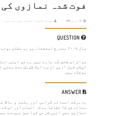
فوت شدہ نمازوں کی 
15 اپریل 2004
فضيلة الأستاذ الدكتور علي جمعة محمد
QUESTION
سال ٢٠٠٤ مندرج استفتاء پر ہم مطلع ہوئے جو حسب ذیل سوال پر مشتمل ہے:
سوال اس شخص کے بارے میں ہے جو اپنی است
لیکن قبل ازیں ان سے ایک طویل مدت یعنی ت
ہوچکے ہیں.
ANSWER
بابرکت اسمائے گرامی اور بلند و بالا ص
بنائے جن کا تقاضا ہے کہ انسان اور اس کے 
نمازیں بھی انہی شرعی قوانین میں سے ہیں