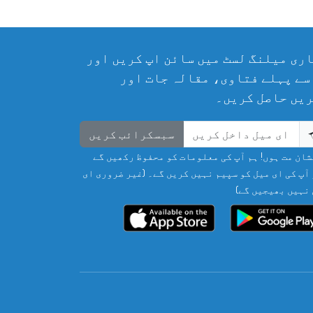
ری میلنگ لسٹ میں سائن اپ کریں اور
سے پہلے فتاوی، مقالہ جات اور
یں حاصل کریں۔
سبسکرائب کریں
ان مت ہوں! ہم آپ کی معلومات کو محفوظ رکھیں گے
آپ کی ای میل کو سپیم نہیں کریں گے۔ (غیر ضروری ای
نہیں بھیجیں گے)