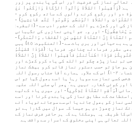
ہ تعالی نماز کی فرضیت اور اس کی پابندی پر زور
يمُواْ الصَّلاَةَ وَآتُواْ الزَّكَاةَ وَارْكَعُواْ مَعَ
زکوٰة دو اور رکوع کرنے والوں کے ساتھ رکوع کرو -
ى الصَّلَوَاتِ والصَّلاَةِ الْوُسْطَى وَقُومُواْ لِلّهِ قَانِتِينَ) -
 کی اور کھڑے ہو اللہ کے حضور ادب سے - (البقرۃ:
وَاتِهِمْ يُحَافِظُونَ) - اور وہ جو اپنی نمازوں کی نگہبانی
ایا: (وَأَقِمِ الصَّلَاةَ إِنَّ الصَّلَاةَ تَنْهَى عَنِ الْفَحْشَاء وَالْمُنكَرِ) -
اور نماز قائم فرماؤ، بیشک نماز منع کرتی ہے بے حیائی اور بری بات سے - ( العنکبوت: ٤٥). یہی
مقرر فرمادئے چنانچہ فرمایا: (فَإِذَا قَضَيْتُمُ
ُوبِكُمْ فَإِذَا اطْمَأْنَنتُمْ فَأَقِيمُواْ الصَّلاَةَ إِنَّ الصَّلاَةَ
ا) - پھر جب تم نماز پڑھ چکو تو الله کی یاد کرو کھڑے اور
 ہو جاؤ تو حسب دستور نماز قائم کرو بیشک نماز
مسلمانوں پر وقت باندھا ہوا فرض ہے - (النساء: ١٠٣). اس کے علاوہ ہمارے آقا جناب رسول اللہ
 شخص کسی نماز سے سويا رہا یا اسے بھول گیا تو اس
ا اور کوئی کفارہ نہیں ہے''. پھر آپ صلی اللہ علیہ
 (وَأَقِمِ الصَّلَاةَ لِذِكْرِي) - اور میری یاد کےلیے
 ١٤). مسلمان پراپنی استطاعت کے مطابق نماز کی پابندی کرنا اور اسے
سی نماز کو بھول جائے یا اس سے سوجائے تویاد آتے
تک نماز چھوڑ دی ہو جیسا کہ سوال میں گذرا ہے تو
س کا طریقہ یہ ہوسکتا ہے کہ ہر حاضر فرض نماز کے
للہ تعالی ہی اپنی مخلوق کے اسرار سے واقف ہے.