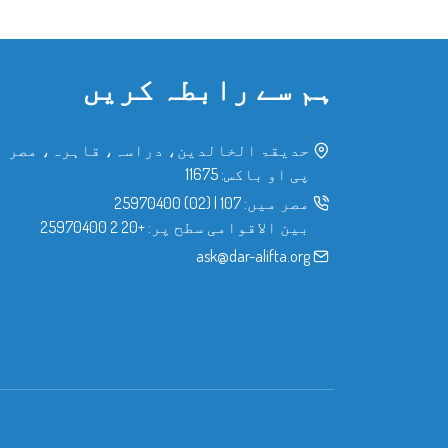
ہم سے رابطہ کریں
حدیقۃ الخالدین، دراسہ، قاہرہ، مصر
پی او باکس: 11675
مصر میں:
107
|
(02) 25970400
بین الاقوامی سطح پر:
+20 2 25970400
ask@dar-alifta.org