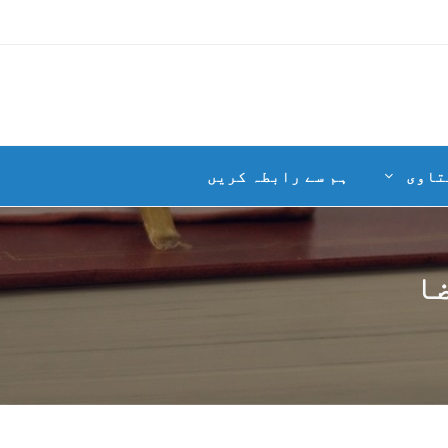
تاوی
ہم سے رابطہ کریں
ا