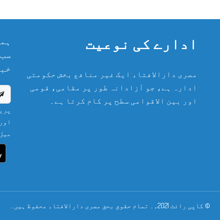
ادارے کی نوعیت
ہما
سب 
خبر
مصری دارالافتاء ایک غیر منافع بخش حکومتی
ادارہ ہے، جو آزادانہ طور پر مقامی، قومی
اور بین الاقوامی سطح پر کام کرتا ہے۔
پریش
اور 
میل 
© کاپی رائٹ 2021ء۔ تمام حقوق بحق مصری دارالافتاء محفوظ ہیں۔