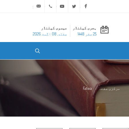
ask@dar-alifta.org
+20 2 25970400
Youtube
Twitter
Facebook
ہجری کیلنڈر
عیسوی کیلنڈر
25 صفر 1448
هفته, 08 اگست 2026
مرکزی صفحہ
Fatwa
فوت شدہ نمازوں کی قضا