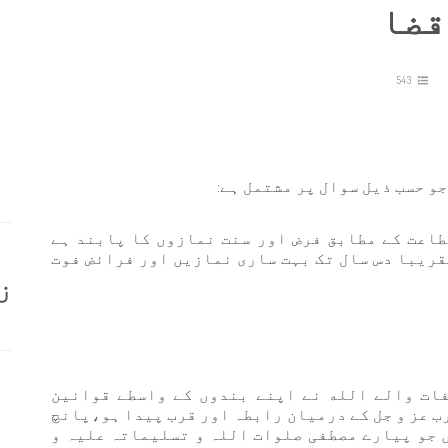
قضا
543
طاعت کے مطابق فرض اور سنت نمازوں کا پابند ہے
قریبا دس سال تک بہت ساری نمازیں اور فرائض فوت
ز
فات والے الله نے اپنے بندوں کے واسطے قوانین
رب عز و جل کے درمیان رابطہ اور قرب پیدا ہو،پانچ
 جو پیارے مصطفی صلوات اللہ و تسلیماتہ علیہ و