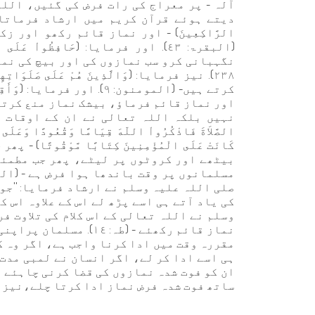
آلہ - پر معراج کی رات فرض کی گئیں، الل
دیتے ہوئے قرآن کریم میں ارشاد فرماتا ہے: (وَأَقِ
الرَّاكِعِينَ) - اور نماز قائم رکھو اور 
(البقرۃ: ٤٣). اور فرمایا: (حَافِظُواْ عَلَ
نگہبانی کرو سب نمازوں کی اور بیچ کی نماز
٢٣٨). نیز فرمایا: (وَالَّذِينَ هُمْ عَلَى صَلَ
کرتے ہیں- (المومنون: ٩). اور فرم
نہیں بلکہ اللہ تعالی نے ان کے اوقات بھی 
الصَّلاَةَ فَاذْكُرُواْ اللّهَ قِيَامًا وَقُعُودًا وَعَلَى جُن
كَانَتْ عَلَى الْمُؤْمِنِينَ كِتَابًا مَّوْقُوتً
بیٹھے اور کروٹوں پر لیٹے، پھر جب مطمئن
صلی اللہ علیہ وسلم نے ارشاد فرمایا: ''جو
کی یاد آتے ہی اسے پڑھ لے اس کے علاوہ اس ک
وسلم نے اللہ تعالی کے اس کلام کی تلاوت فرمائی:
نماز قائم رکھئے - (طہ:
مقررہ وقت میں ادا کرنا واجب ہے، اگر وہ ک
ہی اسے ادا کر لے، اگر انسان نے لمبی مدت 
ان کو فوت شدہ نمازوں کی قضا کرنی چاہئے ا
ساتھ فوت شدہ فرض نماز ادا کرتا چلے،نيز ا