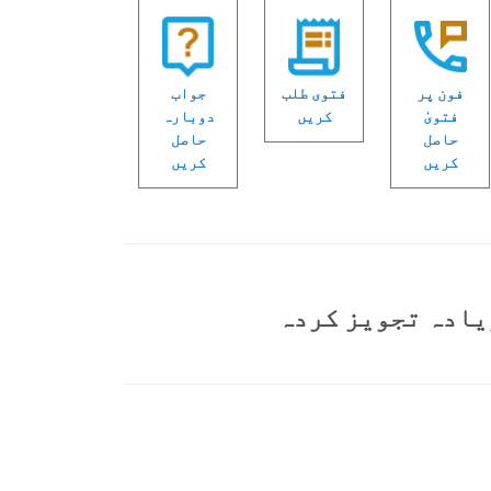
فون پر
فتوی طلب
جواب
فتویٰ
کریں
دوبارہ
حاصل
حاصل
کریں
کریں
یادہ تجویز کردہ