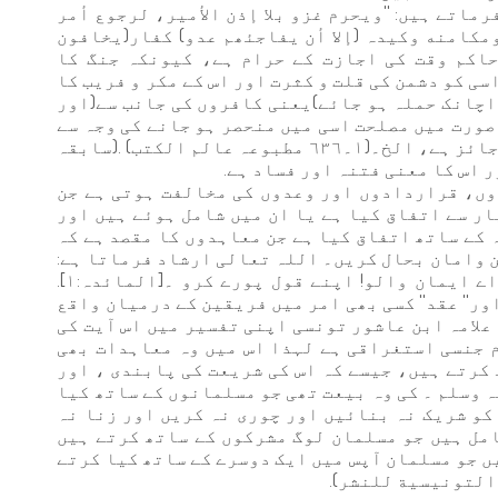
فرماتے ہیں: ''ویحرم غزو بلا إذن الأمیر، لرجوع أمر
مکامنه وکیدہ (إلا أن یفاجئھم عدو) کفار(یخافون
حاکم وقت کی اجازت کے حرام ہے، کیونکہ جنگ کا
سی کو دشمن کی قلت و کثرت اور اس کے مکر و فریب کا
ے اچانک حملہ ہو جائے)یعنی کافروں کی جانب سے(اور
صورت میں مصلحت اسی میں منحصر ہو جانے کی وجہ سے
حاكم کی اجازت کے بغیر ہی ان کے ساتھ جنگ جائز ہے، الخ۔(١۔٦٣٦ مطبوعہ عالم الکتب) .(سابقہ
ور اس کا معنی فتنہ اور فساد ہے.
دوں، قراردادوں اور وعدوں کی مخالفت ہوتی ہے جن
ار سے اتفاق کیا ہے یا ان میں شامل ہوئے ہیں اور
 کے ساتھ اتفاق کیا ہے جن معاہدوں كا مقصد ہے کہ
 وامان بحال كريں۔ اللہ تعالی ارشاد فرماتا ہے:
(يَا أَيُّهَا الَّذِينَ آمَنُواْ أَوْفُواْ بِالْعُقُودِ) - اے ایمان والو! اپنے قول پورے کرو ۔[المائدہ:١].
 اور'' عقد'' کسی بھی امر میں فریقین کے درمیان واقع
 علامہ ابن عاشور تونسی اپنی تفسیر میں اس آیت کی
ام جنسی استغراقی ہے لہذا اس میں وہ معاہدات بھی
کرتے ہیں، جیسے کہ اس کی شریعت کی پابندی ، اور
 وسلم ۔ کی وہ بیعت تھی جو مسلمانوں کے ساتھ کيا
کو شریک نہ بنائیں اور چوری نہ کریں اور زنا نہ
مل ہیں جو مسلمان لوگ مشرکوں کے ساتھ کرتے ہیں
ں جو مسلمان آپس میں ایک دوسرے کے ساتھ كيا کرتے