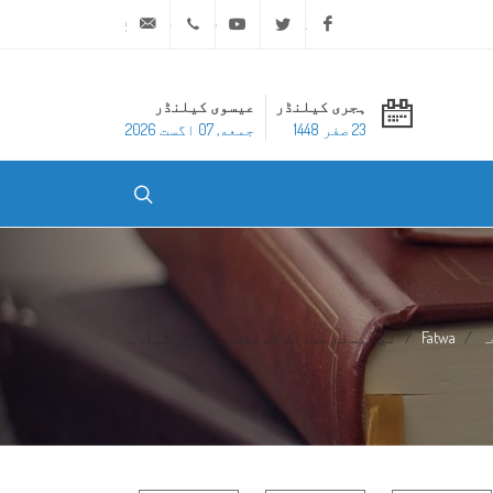
ask@dar-alifta.org
+20 2 25970400
Youtube
Twitter
Facebook
ہجری کیلنڈر
عیسوی کیلنڈر
23 صفر 1448
جمعه, 07 اگست 2026
ہ
Fatwa
غیر مسلم ممالک کے خلاف وسیع تر تباہ...