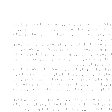
اصطلاح میں سخت ترین تباہی مچانے والے غیر روایتی
ے استعمال سے اس خطہ زمین پر زبردست تباہی و
تا ہے، اس عام تباہی میں انسان اور جانوروں کے
اتی ہے۔
یار: جیسے كہ ایٹم بم ،ہیڈروجین بم اورنیٹروجین
یں جس میں جلانے کے عناصر پھیلانے کی صلاحیت ہوتی
ا وجود تہس نہس ہو جاتا ہے، اور ایک عرصہ دراز
 شکار بناتے ہیں، ان ہتھیاروں میں كچه ایسے بھی
عمارتوں کو نہيں.
رات والے جنگی گیسیں یا جلانے کی صلاحیت رکھنے
خطرناک ہوتی ہیں بلکہ ان کی زد میں آنے والے ہر
ی طرح ان سے پیڑ بودے اور فصلیں بھی متاثر ہوتی
ں ہوا كرتے ہیں يا تیزی سے بھانپ کی صورت اختيار
 لیکن ٹھوس مادے کی صورت میں شاذ و نادر ہی پائے
رس اور جراثیم شامل ہیں جنہیں دشمنوں کی صفوں
یلاؤ کےلئے استعمال کیا جاتا ہے، اور دشمن كے
نے کےلئے اس ہتھیار کا سہارا لیا جاتا ہے.