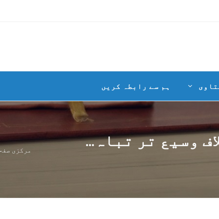
تاوی
ہم سے رابطہ کریں
ف وسیع تر تباہ...
مرکزی صفح