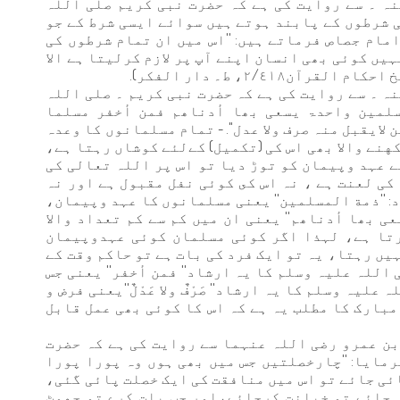
نہ ۔ سے روایت کی ہے کہ حضرت نبی کریم صلی اللہ
ی شرطوں کے پابند ہوتے ہیں سوائے ایسی شرط کے جو
امام جصاص فرماتے ہیں: ''اس میں ان تمام شرطوں کی
یں کوئی بھی انسان اپنے آپ پر لازم کرلیتا ہے الا
٢/٤١، ط۔ دار الفکر).
ہ ۔ سے روایت کی ہے کہ حضرت نبی کریم ۔ صلی اللہ
سلمین واحدۃ یسعی بھا أدناھم فمن أخفر مسلما
ایقبل منہ صرف ولا عدل''. - تمام مسلمانوں کا وعدہ
نے والا بھی اس کی (تکمیل) کےلئے کوشاں رہتا ہے،
ے عہد وپیمان کو توڑ دیا تو اس پر اللہ تعالی کی
ی لعنت ہے ، نہ اس کى کوئی نفل مقبول ہے اور نہ
: ''ذمة المسلمین'' یعنی مسلمانوں کا عہد وپیمان،
عی بھا أدناھم'' یعنی ان میں کم سے کم تعداد والا
تا ہے، لہذا اگر کوئی مسلمان کوئی عہدوپیمان
یں رہتا، یہ تو ایک فرد کی بات ہے تو حاکم وقت كے
اللہ علیہ وسلم کا یہ ارشاد'' فمن أخفر'' یعنی جس
یہ وسلم کا یہ ارشاد'' صَرْفٌ ولا عَدْلٌ''یعنی فرض و
مبارک کا مطلب یہ ہے کہ اس کا کوئی بھی عمل قابل
 بن عمرو رضی اللہ عنہما سے روایت کی ہے کہ حضرت
مایا: ''چارخصلتیں جس میں بھی ہوں وہ پورا پورا
ئی جائے تو اس میں منافقت کی ایک خصلت پائی گئی،
ی جائے تو خیانت کرجائے،اور جب بات کرے تو جھوٹ