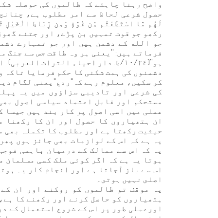
واضح رہنا چاہئے کہ ظالموں کی حوصلہ شکن
حصول شرعی لحاظ سے امر مطلوب ہے، چنانچہ ا
لَهُم مَّا اسْتَطَعْتُم مِّن قُوَّةٍ وَمِن رِّبَاطِ الْخَيْ
رکھو جو قوت تمہیں بن پڑے، اور جتنے گھوڑ
فرماتے ہیں: ''یعنی ہر وہ طاقت جس سے جنگ م
ہو''(١٠/٢٤/ط. دار احیاء التراث العر
دشمنوں کی ہمت شکنی کا حکم فرمایا تاکہ و
كر سكيں، معلوم رہے کہ"ردع"یعنی لگام دینا
کی شرعی اور تادیبی سزاؤوں میں يہ پہلو 
مستحکم اور قابل اعتماد سیاسی اصول بھی 
عملی میں اسی اصول پر کار بند ہیں جیسا کہ
ان ہتھیاروں کا حصول اور ان کا رکھنا مق
حیثیت رکھتا ہے اور مطلوب کا تکملہ بھی م
یہ ہے کہ اس کے لوازمات بھی جائز ہوں پھر 
يہ کہ اس سے ممالک کے درمیان باہمی فوجی
ہوتا یہ ہے کہ اگر کوئی ملک کسی مسلمان مل
اس سے باز آجاتا ہے اور انجام کار یہ ہوت
اصلى نہيں ہوتى۔
یہ موقف تو ظالموں کو روکنے اور ان کے 
ہتھیاروں كو حاصل كرنے اور رکھنے کا ہے، 
اورعملی طور پر اس کے شروع استعمال کے در