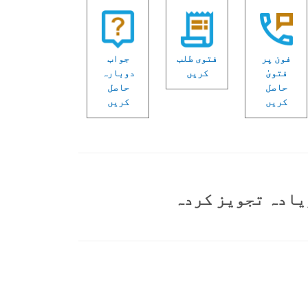
فون پر
فتوی طلب
جواب
فتویٰ
کریں
دوبارہ
حاصل
حاصل
کریں
کریں
یادہ تجویز کردہ