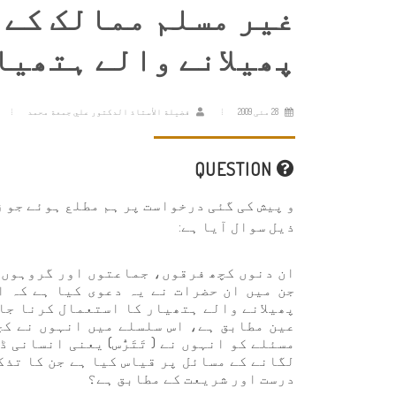
غیر مسلم ممالک کے خ
پھیلانے والے ہتھیا
28 مئی 2009
فضيلة الأستاذ الدكتور علي جمعة محمد
QUESTION
ذیل سوال آیا ہے:
ان دنوں کچھ فرقوں، جماعتوں اور گروہوں ک
جن میں ان حضرات نے یہ دعوی کیا ہے کہ ا
پھیلانے والے ہتھیار کا استعمال كرنا جائ
عین مطابق ہے، اس سلسلے میں انہوں نے کچ
مسئلے کو انہوں نے ( تَتَرُّس) یعنی انسانی
لگانے کے مسائل پر قیاس کیا ہے جن کا تذک
درست اور شریعت کے مطابق ہے؟