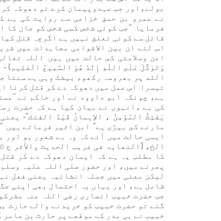
بولے،اور جب عہدوپیمان کرے تو دھوکہ کرجا
نے عمرو بن حمق خزاعی سے روایت کی ہے ک
فرمایا: ''جب کوئی شخص کسی شخص کو جان کا ا
قاتل سے کوئی تعلق نہیں ہے اگرچہ قتل کیا گ
اس لئے ان بین الاقوامی معاہدات میں شری
امن وسلامتی كى حالت میں ہیں. اللہ تعالی ارشاد 
وَتَوَكَّلْ عَلَى اللّهِ إِنَّهُ هُوَ السَّمِيعُ ا
الله پر بھروسہ رکھو، بیشک وہی ہے سنتا جانتا
تیسرا: اس عمل میں دھوکہ دے کر قتل کرنا ا
ہے، چونكہ ابو داوود نے اور حاکم نے ''مست
کی ہے ،انہوں نے بیان کیا ہے کہ حضرت رسول
یَفْتِكُ المُؤْمِنُ ، الإیمانُ قَیْدُ الفتك'
مارنے كى بیڑی ہے''. ابن اثیر فرماتے ہیں: '
ایسی حالت میں آئے کہ وہ بے شعور ہو اور با
کا مطلب یہ ہے کہ ایمان دھوکہ دے کر قتل
پھرنے ميں، اور حضور صلی اللہ علیہ وسلم کا ار
لیکن معنی میں جملہ انشائیہ یعنی فعل نہی
شامل ہے، اور یہاں یہ احتمال بھی اپنی جگہ ق
جب حضرت خبیب انصاری رضی اللہ عنہ مشرکوں
گئے تو حضرت خبیب کو خریدنے والے حارث بن
خبیب نے ہی بدر کے موقعے پر حارث بن عامر 