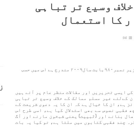
لاف وسیع تر تباہی
ر کا استعمال
646
و پیش کی گئی درخواست پر ہم مطلع ہوئے جو زیر نمبر٩٨٠بابت سال٢٠٠٩ مندرج ہے اس میں حسب
ز
ی ایسی تحریریں اور مقالات منظر عام پر آئے ہیں
ن كےلئے غیر مسلم ممالک کے خلاف وسیع تر تباہی
ز ہے، ان کا خیال ہے کہ ان کا یہ دعوی شریعت کے
ھ فقہی نصوص سے بھی استدلال کیا ہے، اسی طرح اس
 ڈھال بنانے اور (تَبییت) یعنی شبخون مارنے اور آگ
رہ چند فقہی کتابوں میں ملتا ہے، تو کیا یہ بات