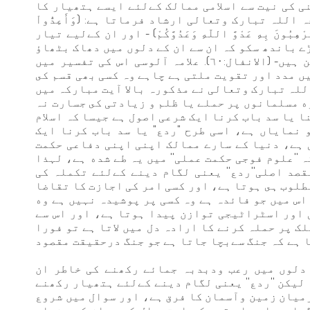
ی کی نیت سے اسلامی ممالک کےلئے ایسے ہتھیار کا
للہ تبارک وتعالی ارشاد فرماتا ہے: (وَأَعِدُّواْ
لِ تُرْهِبُونَ بِهِ عَدْوَّ اللّهِ وَعَدُوَّكُمْ) - اور ان کےلیے تیار
ے باندھ سکو کہ ان سے ان کے دلوں میں دھاک بٹھاؤ
جو الله کے دشمن ہیں اور جو تمہارے دشمن ہيں- (الانفال:٦٠). علامہ آلوسی اس کی تفسیر میں
یں مدد اور تقویت ملتی ہے چاہے وہ کسی بھی قسم كى
بی) . اللہ تبارک وتعالی نے مذکورہ بالا آیت مبارکہ میں
ه مسلمانوں پر حملے یا ظلم و زیادتی کى جسارت نہ
 يا سد باب كرنا ایک شرعی اصول ہے جیسا کہ اسلام
نمایاں ہے، اسی طرح "ردع" یا سد باب كرنا ایک
ہے، دنیا کے سارے ممالک اپنی اپنی دفاعی حکمت
 ''علوم فوجی حکمت عملی'' میں يہ طے شده ہے، لہذا
صد اصلی''ردع'' یعنی لگام دینے کےلئے تکملہ کی
طلوب ہى ہوتا ہے، اور کسی امر کی اجازت کا تقاضا
اس میں جو فائدہ ہے وہ کسی پر پوشیدہ نہیں ہے وه
 اور اسٹراٹیجی توازن پیدا ہوتا ہے، اور اس سے
ک پر حملہ کرنے کا ارادہ دل میں لاتا ہے تو فورا
ا ہے کہ جنگ سےبچا جاتا ہے جو جنگ درحقيقت مقصود
دلوں میں رعب ودبدبہ جمائے رکھنے کی خاطر ان
ليكن ''ردع'' یعنی لگام دینے کےلئے ہتھیار رکھنے
میان زمین وآسمان کا فرق ہے، اور سوال میں شروع