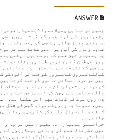
ANSWER
وسیع تر تباہی پھیلانے والا ہتھیار: فوجی 
ہتھیاروں کی ایک قسم کو کہتے ہیں، جس ک
بربادی پھیل جاتی ہے جس كو ہدف بنايا جا
علاوہ وہاں کی آب وہوا بھی شدید متاثر ہو ج
یہ ہتھیار تین قسم کے ہوتے ہیں:ایٹمی ہتھ
بم، اس طرح کے بم ایسی طرز پر بنائے جاتے ہ
ہے جس کے نتيحے ميں انسان اور عمارتوں ک
کےلئے شہروں کے شہروں كو فضائی آلودگی کا
ہيں جو صرف انسانی جانوں كو ختم كرتے ہيں 
کیمیائی ہتھیار: ان سے مراد وہ مختلف اث
والے عناصر ہیں،جن کی تاثیریں نہایت ہی 
ذی روح موت کى گھاٹ بهى اتر سكتا ہے، اس
ہیں، عموما یہ زہریلے مواد گیس کی شکل می
كرنے والے سیال مادے کی شکل میں ہوتے ہیں
جاتے ہیں.
جراثیمی ہتھیار: اس مفہوم میں ہر وہ وائ
میں خطرناک قسم کی وبائی بیماریوں کے پھ
زراعتی اور حیوانی وسائل کو نقصان پہونچا