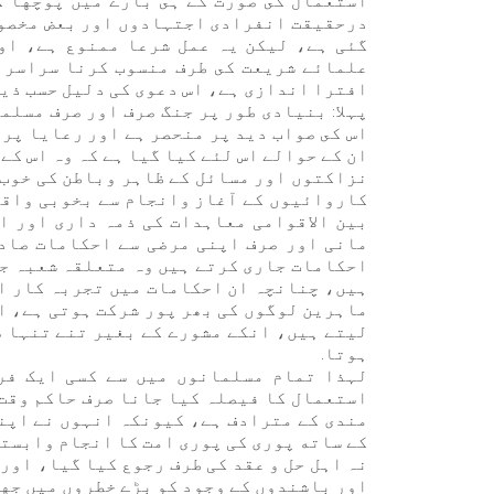
استعمال كى صورت کے ہى بارے ميں پوچها گ
درحقیقت انفرادی اجتہادوں اور بعض مخصوص
گئی ہے، لیکن یہ عمل شرعا ممنوع ہے، اور
علمائے شريعت كى طرف منسوب كرنا سراسر ج
افترا اندازی ہے، اس دعوى کی دلیل حسب ذیل
پہلا: بنیادی طور پر جنگ صرف اور صرف مسلم
اس کى صواب دید پر منحصر ہے اور رعایا پر 
ان کے حوالے اس لئے كيا گيا ہے کہ وہ اس کے
نزاکتوں اور مسائل کے ظاہر وباطن کی خوب 
کاروائیوں کے آغاز وانجام سے بخوبی واقف
بین الاقوامی معاہدات کی ذمہ داری اور اع
مانی اور صرف اپنی مرضی سے احکامات صادر
احکامات جاری کرتے ہیں وہ متعلقہ شعبہ جا
ہیں، چنانچہ ان احکامات میں تجربہ کار ا
ماہرین لوگوں کی بھر پور شرکت ہوتی ہے، ا
لیتے ہیں، انکے مشورے کے بغیر تنے تنہا ص
ہوتا.
لہذا تمام مسلمانوں میں سے کسی ایک فر
استعمال کا فیصلہ کیا جانا صرف حاکم وقت 
مندی کے مترادف ہے، کیونکہ انہوں نے اپنے
كے ساته پوری کی پوری امت کا انجام وابستہ
نہ اہل حل و عقد کی طرف رجوع کیا گیا، اور
اور باشندوں کے وجود کو بڑے خطروں ميں جهو