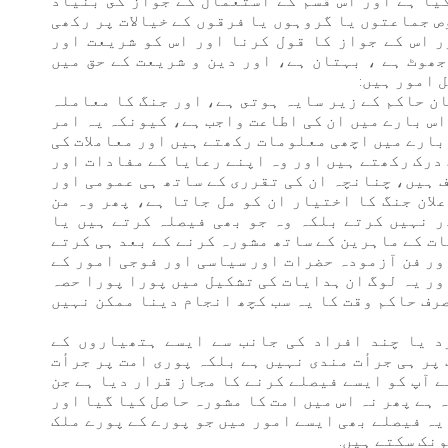
يا ہے اور اس قسم كے استعمال كے جواز كى بنياد
 جماعتوں یا گروہوں یا فرقوں کے خیالات پر رکھی
 اس کے جواز کا قول کرنا اور اس كو شریعت اور
ھوٹ ہے ، بہتان ہے، اور دین و شریعت کے حق میں
 امور ہیں:
ان حاکم کے زیر سایہ ہوتى ہے، اور جنگ کا معاملہ
اس بارے میں ان کی اطاعت واجب ہے، کيونكہ یہ امر
 بارے میں اچھی معلومات رکھتے ہیں اور معاملات کی
درک رکھتے ہیں اور وہ اپنے رعایا کے مفادات اور
 ہیں، چنانچہ ان کی تقرری کے ساتھ ہی عمومی اور
لان جنگ کا اختیار ان کو مل جاتا ہے، پھر وہ من
 نہیں کرتے بلکہ وہ جو بھی فیصلہ کرتے ہیں یا
ت کے ماہرین کے ساتھ مشورہ كرنے کے بعد ہی کرتے
ور فن آزمودہ حضرات اور سیاسی اور فوجی امور کے
ور یہ لوگ ان ہدایات کی تشکیل میں پورا پورا حصہ
رف حاکم وقت کا یہ سب کچھ انجام دینا ممکن نہیں
د یا چند افراد کی جانب سے ایسے ہتھیاروں کے
پر ہی جرأت مندی نہیں ہے بلکہ پوری امت پر جرأت
 آپ کو ایسے فیصلے کرنے کا مجاز قرار دیا ہے جن
 ہے پھر نہ اس میں امت کا مشورہ حاصل کیا گیا اور
 یہ فیصلے بھی ایسے امور ميں جو پورے کے پورے ملک
نک سكتے ہیں.