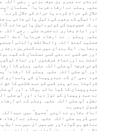
ترمذی نے عمرو بن عوف مزنی ۔ رضی اللہ ع
علیہ وسلم نے ارشاد فرمایا: ''مسلمان اپن
حلال کو حرام کردے یا حرام کو حلال کردے"۔ 
ادائیگی کے وجوب کی دلیل پائی جاتی ہے جنہ
يہ کہ خصوصیت کی کوئى دلیل پائی جائے۔(الخ احکام القرآن٨
اور امام بخاری نے حضرت علی ۔ رضی اللہ عن
علیہ وسلم ۔ نے ارشاد فرمایا:''ذمة الم
فعلیه لعنة اللہ والملائکة والناس أجمعین ل
ومعاہدہ ایک ہے،ان میں سے کمترین درجه رکه
اور جس کسی نے بھی کسی مسلمان کے کیے ہوئ
لعنت ہے اورتمام فرشتوں اور تمام لوگوں ک
کوئی فرض-. آپ صلی اللہ علیہ وسلم کا ارشاد
اور آپ صلی اللہ علیہ وسلم کا ارشاد: ''یس
فرد بھی ان کے عہدوپیمان کی پاسداری کر
کرلیتا ہے تو پھر کسی کو عہد شکنی کا حق نہ
عہدوپیمان کا کیا عالم ہوگا ، اور آپ صلی 
نے عہد وپیمان کو توڑ دیا، اور آپ صلی اللہ عل
نفل، آپ صلی اللہ علیہ وسلم کے اس ارشاد 
قبول نہیں ہے.
امام بخاری نے اپنی ''صحیح'' میں عبداللہ
نبی کریم صلی اللہ علیہ وسلم نے ارشاد فر
منافق ہو گیا،اور جس میں ان میں سے ایک پا
الا یہ کہ اس سے باز آجائے:جب امانت سونپ