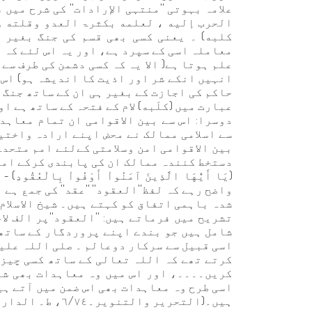
علامہ بہوتی ''منتہی الإرادات'' کی شرح میں 
الحرب إلیه ، لعلمه بکثرۃ العدو وقلته و
کلبه) ۔ یعنی کسی بھی قسم کی جنگ بغیر 
معاملہ اسی کے سپرد ہے، اور یہ اس لئے کہ ا
علم ہوتا ہے( الا یہ کہ کسی دشمن کی طرف س
انہیں انکے شر اور اذيت کا اندیشہ ہو) اس 
عبارت میں (کلَبه) لام کے فتحہ کے ساتھ ہے ا
دوسرا: اس سے بین الاقوامی ان تمام معاہ
سے اسلامی ممالک نے محض اپنے ارادہ واختی
بین الاقوامی امن وسلامتی کےلئے امم متحدہ
دستخط کنندہ ممالک ان کی پابندی کركے امن
واضح رہے کہ لفظ''العقود'' ''عقد'' کی جمع ہے
شدہ باہمی اتفاق کو کہتے ہیں۔ شیخ الاسلام
تشریح میں فرماتے ہیں: ''العقود''پر الف ل
شامل ہیں جو بندے اپنے پروردگار کے ساتھ 
اسی قبیل سے سرکار دوعالم ۔ صلی اللہ علیہ
كرتے تھے کہ اللہ تعالی کے ساتھ کسی چیز 
کریں۔۔۔۔، اور اس میں وہ معاہدات بھی شا
اسی طرح وہ معاہدات بھی اس ضمن میں آتے ہی
ہیں۔(التحریر والتنویر۔٦/٧٤، ط۔ الدار التونیسیة للنشر).