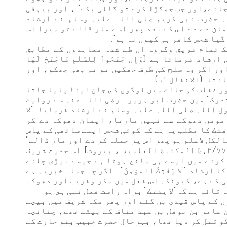
ئے،اور جب جھگڑا کرے تو گالی بكے'' ، اور بیہقی
ہ حضرت نبی کریم صلی اللہ علیہ وسلم نے ارشاد
مان دے دے اس کے بعد پھر اسے مار ڈالے تو میرا اس
یا شخص کافر ہی کیوں نہ ہو''.
ک تمام فریق وگروہ ان طے شدہ معاہدوں کے مطابق
فرماتا ہے: (وَإِن جَنَحُواْ لِلسَّلْمِ فَاجْنَحْ لَهَا
لْعَلِيم) - اور اگر وہ صلح کی طرف جھکیں تو تم بھی جھکو، اور
- (الانفال:٦١).
ور غفلت كى حالت ميں لوگوں کى جان لینا پايا جاتا
درک'' میں حضرت ابو ہریرہ رضی اللہ عنہ سے روایت
 اللہ صلی اللہ علیہ وسلم نے ارشاد فرمایا: ''لا
'- یعنی مومن دھوکے سے نہیں مارتا، ایمان دھوکہ دے کر
'فتك کا مطلب یہ ہے کہ کوئی شخص اپنے ساتھی کے پاس
لکل لاعلم ہو پھر اس پر حملہ کر دے اور مار ڈالے''
الخ، [النھایۃ فی غریب الحدیث والأثر ج ٣/٧٧٥،ط المکتبة العلمیة ، بیروت]. اس حدیث شریف
 کرنے ميں ایسے ہی مانع ہوتا ہے جیسے بیڑی چلنے
شاد: ''لا یَفْتِكُ المؤمِنُ'' – اگر چہ جملہ خبریہ ہے
 کے ہے، کیونکہ اس فعل میں مکر وفریب اور دھوکہ
ائم ہے کہ''لا یفتك'' براہ راست فعل نہی ہى ہو.
 کے پاس قیدی بن گئے اور پھر مکہ شریف میں بیچے
 عامر بن نوفل بن عبد مناف کے بیٹے تھے، چنانچہ
کو قتل كر ديا تھا، بہرحال حضرت خبیب بنو حارث کے