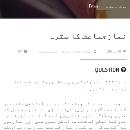
مرکزی صفحہ
Fatwa
نمازجماعت کا سترہ
نمازجماعت کا سترہ
04 مئی 2008
فضيلة الأستاذ الدكتور علي جمعة محمد
1787
QUESTION
سال ٢٠٠٨ مندرج فیکس پر ہم مطلع ہوئے جو حسب ذیل
سوال پر مشتمل ہے:
مسجد میں عشاء کی جماعت کے دوران ایک شخص مقتدیوں
کے آگے سے گزرا ،اس پر ایک نمازی نے اشارے سے اس کو
صفیں پھلانگنے اور نمازیوں کے سامنے سے گزرنے سے
منع کیا لیکن اس شخص نے اس کی نہیں سنی اور نمازیوں
کے آگے سے گزر ہی گیا، نماز کے بعد نمازیوں نے اس کے