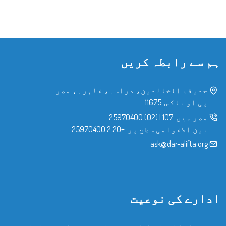
ہم سے رابطہ کریں
حدیقۃ الخالدین، دراسہ، قاہرہ، مصر
پی او باکس: 11675
مصر میں:
107
|
(02) 25970400
بین الاقوامی سطح پر:
+20 2 25970400
ask@dar-alifta.org
ادارے کی نوعیت