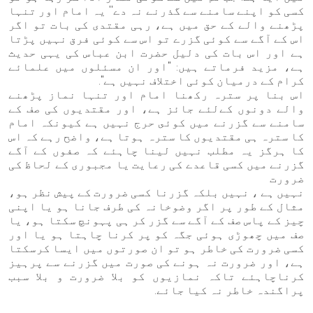
کسی کو اپنے سامنے سے گذرنے نہ دے'' یہ امام اور تنہا
پڑھنے والے کے حق میں ہے، رہی مقتدی کی بات تو اگر
اس کے آگے سے کوئی گزرے تو اس سے کوئی فرق نہیں پڑتا
ہے اور اس بات کی دلیل حضرت ابن عباس کی یہی حدیث
ہے، مزيد فرماتے ہیں: "اور ان مسئلوں میں علمائے
کرام کے درمیان کوئی اختلاف نہیں ہے".
اس بنا پر سترہ رکھنا امام اور تنہا نماز پڑھنے
والے دونوں کےلئے جائز ہے، اور مقتدیوں کی صف کے
سامنے سے گزرنے میں كوئى حرج نہیں ہے کیونکہ امام
کا سترہ ہی مقتدیوں کا سترہ ہوتا ہے، واضح رہے کہ اس
کا ہرگز یہ مطلب نہیں لینا چاہئے کہ صفوں کے آگے
گزرنے میں کسی قاعدے کی رعایت یا مجبوری کے لحاظ کی
ضرورت
نہیں ہے ، نہیں بلکہ گزرنا کسی ضرورت کے پیش نظر ہو،
مثال کے طور پر اگر وضوخانہ کی طرف جانا ہو یا اپنی
چیز کے پاس صف کے آگے سے گزر کر ہی پہونچ سکتا ہو، یا
صف میں چھوڑی ہوئی جگہ کو پر کرنا چاہتا ہو یا اور
کسی ضرورت کی خاطر ہو تو ان صورتوں میں ایسا کرسکتا
ہے، اور ضرورت نہ ہونے کی صورت میں گزرنے سے پرہیز
کرناچاہئے تاکہ نمازیوں کو بلا ضرورت و بلا سبب
پراگندہ خاطر نہ کیا جائے.