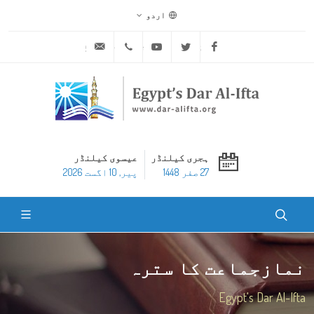
اردو
ask@dar-alifta.org
+20 2 25970400
Youtube
Twitter
Facebook
ہجری کیلنڈر
عیسوی کیلنڈر
27 صفر 1448
پير, 10 اگست 2026
نمازجماعت کا سترہ
Egypt's Dar Al-Ifta