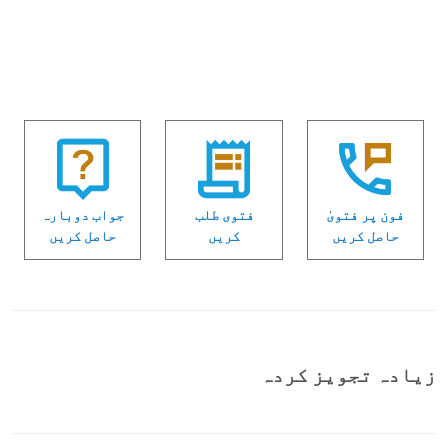
فون پر فتویٰ
فتوی طلب
جواب دوبارہ
حاصل کریں
کریں
حاصل کریں
زیادہ تجویز کردہ