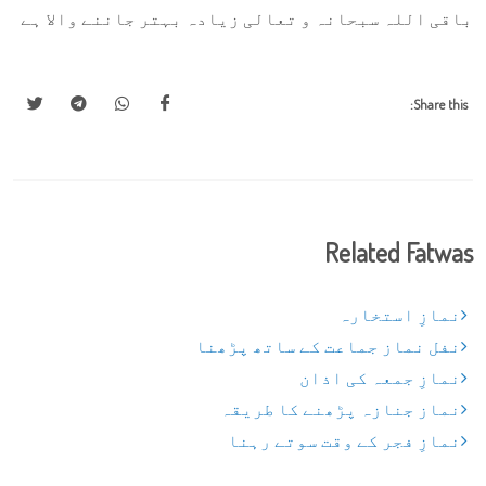
باقی اللہ سبحانہ و تعالی زیادہ بہتر جاننے والا ہے
Share this:
Related Fatwas
نمازِ استخارہ
نفل نماز جماعت کے ساتھ پڑھنا
نمازِ جمعہ کی اذان
نماز جنازہ پڑھنے کا طریقہ
نمازِ فجر کے وقت سوتے رہنا