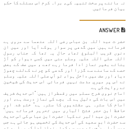
نہ ماننے پر سخت تنبیہ کی، براہ کرم اس مسئلے کا حکم
بیان فرمائیں.
ANSWER
حضر ت عبد اللہ بن عباس رضی اللہ عنھما سے مروی ہے
فرماتے ہیں: میں گدھی پر سوار ہوکے آیا اور میں ان
دنوں قریب البلوغ تھا، حال یہ تھا کہ جناب رسول
اللہ صلی اللہ علیہ وسلم منی میں کسی دیوار کو آڑ
بنائے بغیر نماز ادا فرما رہے تھے ، میں صف کے بعض
حصے کے سامنے سے گزرا اور گدھی کو چرنے کےلئے چھوڑ
دیا، اور صف میں داخل ہوا، تو آپ صلی اللہ علیہ وسلم
نے اس پر ميري مذمت نہیں فرمائی. اس حدیث کی شیخین
نے روایت کی ہے.
امام نووی شرح مسلم میں رقمطراز ہیں: "اس حدیث شریف
میں اس بات کی دلیل ہے کہ بچے کی نماز درست ہے، اور
امام کا سترہ ہی مقتدیوں کا سترہ ہے'' ختم شد. اور
حافظ ابن حجر فتح الباری میں تحریر فرماتے ہیں:"
حضرت ابن عبد البر نے کہا : حضرت ابن عبا س کی اس حدیث
سے حضرت ابو سعید کی اس حدیث کی تخصیص ہو جاتی ہے جس
میں آیا ہے:"جب تم میں سے کوئی نماز ادا کر رہا ہو تو