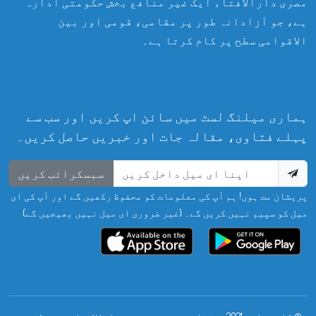
مصری دارالافتاء ایک غیر منافع بخش حکومتی ادارہ
ہے، جو آزادانہ طور پر مقامی، قومی اور بین
الاقوامی سطح پر کام کرتا ہے۔
ہماری میلنگ لسٹ میں سائن اپ کریں اور سب سے
پہلے فتاوی، مقالہ جات اور خبریں حاصل کریں۔
سبسکرائب کریں
پریشان مت ہوں! ہم آپ کی معلومات کو محفوظ رکھیں گے اور آپ کی ای
میل کو سپیم نہیں کریں گے۔ (غیر ضروری ای میل نہیں بھیجیں گے)