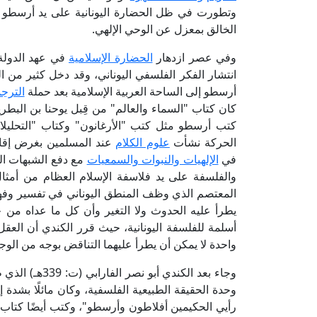
وتطورت في ظل الحضارة اليونانية على يد أرسطو و
الخالق بمعزل عن الوحي الإلهي.
وفي عصر ازدهار
الحضارة الإسلامية
في عهد الدول
انتشار الفكر الفلسفي اليوناني، وقد دخل كثير من ا
أرسطو إلى الساحة العربية الإسلامية بعد حملة
الترج
كتب أرسطو مثل كتب "الأرغانون" وكتاب "التحليلا
الحركة نشأت
علوم الكلام
عند المسلمين بغرض إقام
في
الإلهيات والنبوات والسمعيات
مع دفع الشبهات الت
المعتصم الذي وظف المنطق اليوناني في تفسير وفهم ا
يطرأ عليه الحدوث ولا التغير وأن كل ما عداه من 
أسلمة للفلسفة اليونانية، حيث قرر الكندي أن العق
واحدة لا يمكن أن يطرأ عليهما التناقض بوجه من الوج
وجاء بعد الكند
وحدة الحقيقة الطبيعية الفلسفية، وكان مائلًا بشدة
رأيي الحكيمين أفلاطون وأرسطو"، وكتب أيضًا كتاب آر