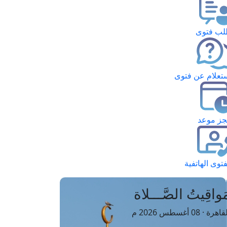
ب فتوى
تعلام عن فتوى
ز موعد
فتوى الهاتفية
َواقِيتُ الصَّـــلاة
اهرة · 08 أغسطس 2026 م