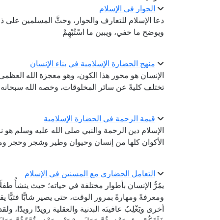
الحوار في الإسلام
دعا الإسلام للتعارف والحوار، وحثَّ المسلمين على ذل
ويوضح ما خفي، ويبين ما اسْتُبْهِمْ
منهج الحضارة الإسلامية في بناء الإنسان
الإنسان هو محور هذا الكون، وهو معجزة الله العظمى 
تختلف كليةً عن سائر المخلوقات، وخصه الله سبحانه ب
قيمة الرحمة في الحضارة الإسلامية
الإسلام دين الرحمة والنبي صلى الله عليه وسلم هو
الأكوان كلها من إنسان وحيوان وطير وشجر وحجر و
التعامل الحضاري مع المسنين في الإسلام
يمُرُّ الإنسان بأطوار مختلفة في حياته؛ حيث ينشأُ طفلًا
ومعرفةً ومهارةً بمرور الوقت، حتى يصير شابًّا فتيًّا
أخرى ويَغْلِبُ عافيتَه البدنية والعقلية رويدًا رويدًا، ولقد