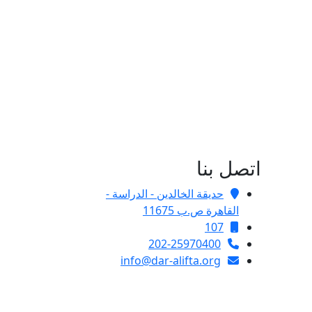
اتصل بنا
حديقة الخالدين - الدراسة -
القاهرة ص.ب 11675
107
202-25970400
info@dar-alifta.org