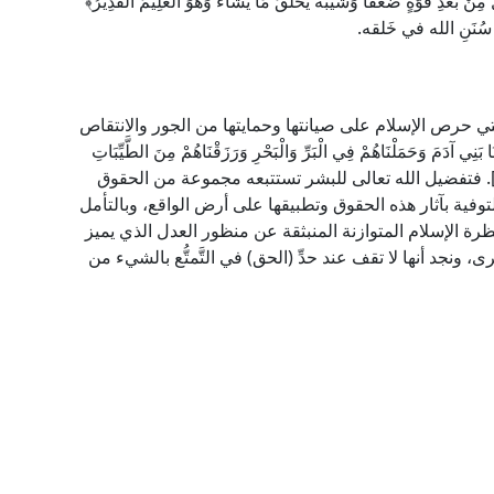
ْ بَعْدِ قُوَّةٍ ضَعْفًا وَشَيْبَةً يَخْلُقُ مَا يَشَاءُ وَهُوَ الْعَلِيمُ الْقَدِيرُ﴾
تي حرص الإسلام على صيانتها وحمايتها من الجور والانتقاص
َ وَحَمَلْنَاهُمْ فِي الْبَرِّ وَالْبَحْرِ وَرَزَقْنَاهُمْ مِنَ الطَّيِّبَاتِ
َفَضَّلْنَاهُمْ عَلَى كَثِيرٍ مِمَّنْ خَلَقْنَا تَفْضِيلًا﴾ [الإسراء: 70]. فتفضيل الله تعالى للبشر تستتبعه مجموعة من الحقوق
توفية بآثار هذه الحقوق وتطبيقها على أرض الواقع، وبالتأمل
نظرة الإسلام المتوازنة المنبثقة عن منظور العدل الذي يميز
ونجد أنها لا تقف عند حدِّ (الحق) في التَّمتُّع بالشيء من