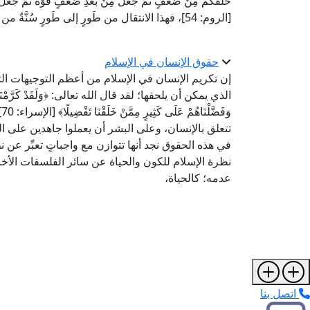
خَلَقَكُمْ مِنْ ضَعْفٍ ثُمَّ جَعَلَ مِنْ بَعْدِ ضَعْفٍ قُوَّةً ثُمَّ جَعَلَ مِن
[الروم: 54]، فهذا الانتقال من طَورٍ إلى طَورٍ سُنَّةٌ من سُنَنِ الله في خَلقه.
حقوق الإنسان في الإسلام
إن تكريم الإنسان في الإسلام من أعظم التوجيهات ال
الذي يمكن أن يلحقها؛ لقد قال الله تعالى: ﴿وَلَقَدْ كَرَّمْنَا بَنِي آدَم
و
تتعلق بالإنسان، وعلى البشر أن يعملوا جاهدين على ال
في هذه الحقوق نجد أنها تتوازن مع واجباتٍ تعبِّر عن 
نظرة الإسلام للكون والحياة عن سائر الفلسفات الأخرى، 
عدمه؛ كالحياة،
اتصل بنا