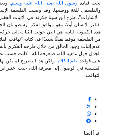
تحت قيادة
رسول الله صلى الله عليه وسلم
. ويع
والفلسفي للغة ووضعها. وقد وصلت الفلسفة الإسل
"الإشارات". طرح ابن سينا فكرته في الإثبات العق
تفكير الإنسان أولًا، وهو موافق لفكر أرسطو بأن الح
هذه الكينونة الثابتة هي التي حولت الثبات إلى حرك
من الفلسفة موقفا نقديًّا شديدًا في كتابه "تهافت الف
عدم إثبات وجود الخالق من خلال طرحه الفكري بأنه ل
الجدل حول ماهية الله، فمعرفة الله - كانت حسب نظره
على قواعد
علم الكلام
، ولكن هذا التصريح لم يكن نه
الفلسفة في الوصول إلى معرفة الله، حيث اعتبر ابن
التهافت".
اقرأ أيضا :