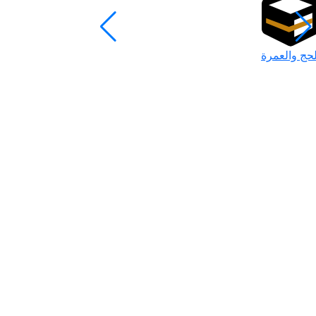
لحج والعمرة
رمضان