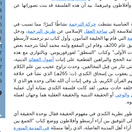
ا
أفلاطون وغيرهما، بيد أن هذه الفلسفة قد بنت تصوراتها عن
 :42
ا
ة العباسية نشطت
حركة الترجمة
نشاطًا كبيرًا؛ مما تسبب في
 :18
لفلاسفة إلى
ساحة العقل
الإسلامي عن
طريق الترجمة
، ودخل
ا
مة
التي قام بها الخليفة المأمون. وأول كتاب تم ترجمته لأرسطو
 : 1
كان كتاب "السماء والعالم" من قِبل يوحنا بن البطريق عام 200هـ، وقام ابن المقفع وابنه محمد أيضًا بترجمة بعض
ا
ت الأولى" وكتاب "المنطق" لفورفوريوس. وبالتوازي مع هذه
7
ة الحجج والبراهين القطعية على إثبات
أصول العقائد
الدينية،
ا
ي تثار من قِبل المخالفين، وحدث تزاوج عجيب بين علم الكلام
: 43
والفلسفة على يد فلاسفة الإسلام العظام من أمثال يعقوب بن إسحاق الكندي (ت: 265هـ) الذي نشأ في خلافة
ا
لقرآن الكريم، بل وفي إثبات أن الله تعالى وحده هو الذي لا
 :8
خلقه حادث متغير، لقد كانت فلسفة الكندي بمثابة أول عملية
ل
والوحي
أو الحقيقة الدينية والحقيقة العقلية هما وجهان لعملة
وه.
ي أبو نصر الفارابي (ت: 339هـ) الذي طور نظرية الكندي في مفهوم الحقيقة فقال بوحدة الحقيقة أي
 إلى التوفيق بين آراء أرسطو وأفلاطون ووضع كتاب "الجمع بين
اء أهل المدينة الفاضلة، الذي رآها متمثلة
في المدينة المنورة