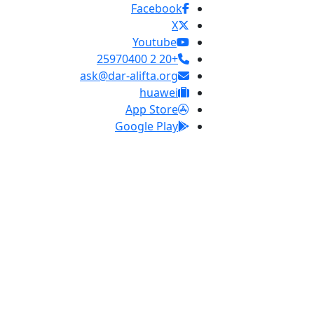
Facebook
X
Youtube
+20 2 25970400
ask@dar-alifta.org
huawei
App Store
Google Play