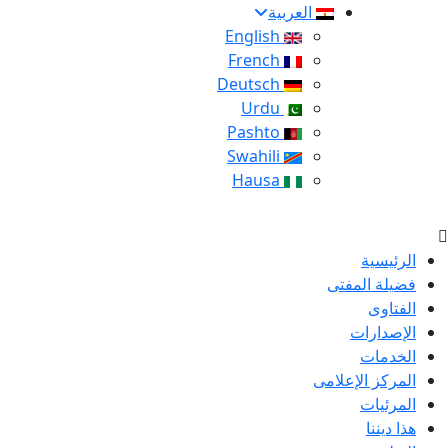
العربية
English
French
Deutsch
Urdu
Pashto
Swahili
Hausa
الرئيسية
فضيلة المفتى
الفتاوى
الإصدارات
الخدمات
المركز الإعلامى
المرئيات
هذا ديننا