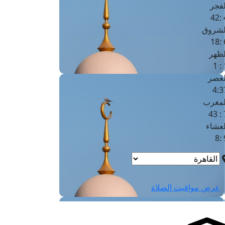
لفجر
4
لشروق
6
لظهر
1
لعصر
4:3
لمغرب
7 
لعشاء
9
عرض مواقيت الصلاة