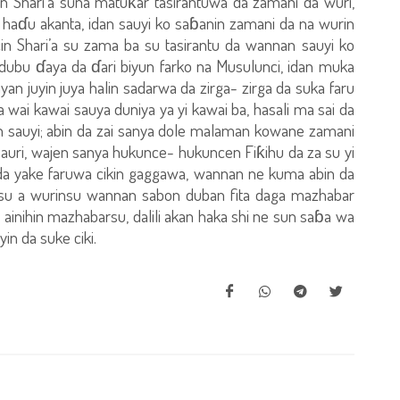
 Shari’a suna matuƙar tasirantuwa da zamani da wuri,
aɗu akanta, idan sauyi ko saɓanin zamani da na wurin
in Shari’a su zama ba su tasirantu da wannan sauyi ko
dubu ɗaya da ɗari biyun farko na Musulunci, idan muka
n juyin juya halin sadarwa da zirga- zirga da suka faru
wai kawai sauya duniya ya yi kawai ba, hasali ma sai da
an sauyi; abin da zai sanya dole malaman kowane zamani
auri, wajen sanya hukunce- hukuncen Fiƙihu da za su yi
i da yake faruwa cikin gaggawa, wannan ne kuma abin da
, su a wurinsu wannan sabon duban fita daga mazhabar
ainihin mazhabarsu, dalili akan haka shi ne sun saɓa wa
in da suke ciki.