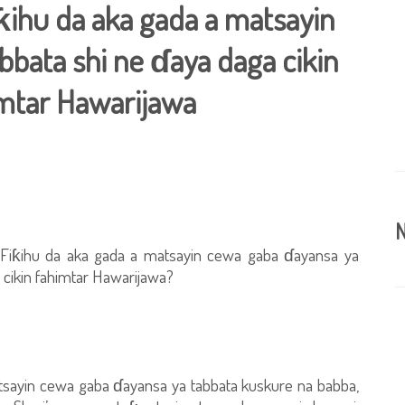
iƙihu da aka gada a matsayin
bata shi ne ɗaya daga cikin
imtar Hawarijawa
N
n Fiƙihu da aka gada a matsayin cewa gaba ɗayansa ya
 cikin fahimtar Hawarijawa?
atsayin cewa gaba ɗayansa ya tabbata kuskure na babba,