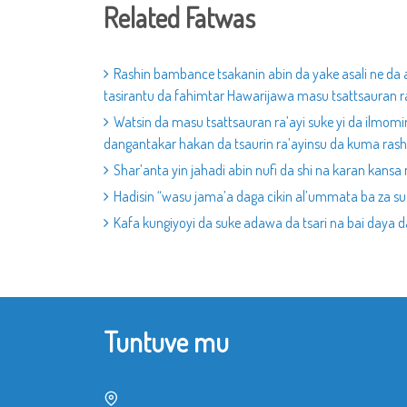
Related Fatwas
Rashin bambance tsakanin abin da yake asali ne da a
tasirantu da fahimtar Hawarijawa masu tsattsauran r
Watsin da masu tsattsauran ra’ayi suke yi da ilmomi
dangantakar hakan da tsaurin ra’ayinsu da kuma rashi
Shar’anta yin jahadi abin nufi da shi na karan kansa 
Hadisin “wasu jama’a daga cikin al’ummata ba za su
Kafa kungiyoyi da suke adawa da tsari na bai daya da
Tuntuve mu