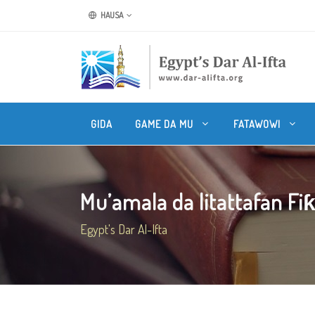
HAUSA
GIDA
GAME DA MU
FATAWOWI
Mu’amala da litattafan Fiƙ
Egypt's Dar Al-Ifta