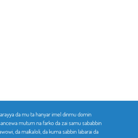
 tarayya da mu ta hanyar imel dinmu domin
sancewa mutum na farko da zai samu sababbin
awowi, da maƙaloli, da kuma sabbin labarai da