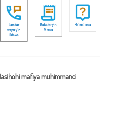
Lambar
Buƙatar yin
Maimaitawa
wayar yin
Fatawa
Fatawa
asihohi mafiya muhimmanci