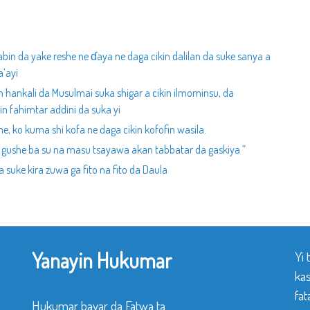
bin da yake reshe ne ɗaya ne daga cikin dalilan da suke sanya a
a’ayi
n hankali da Musulmai suka shigar a cikin ilmominsu, da
n fahimtar addini da suka yi
ne, ko kuma shi kofa ne daga cikin kofofin wasila.
 gushe ba su na masu tsayawa akan tabbatar da gaskiya ”
 suke kira zuwa ga fito na fito da Daula
Yanayin Hukumar
Yi
ka
fat
Hukumar bayar da Fatwa ta