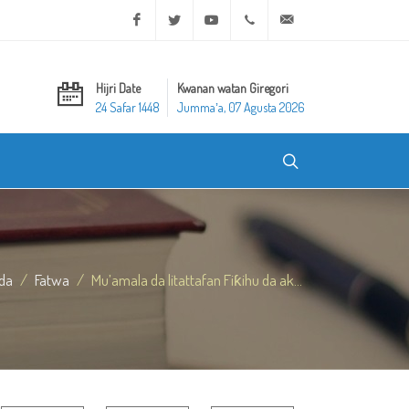
Facebook
Twitter
Youtube
+20 2 25970400
ask@dar-alifta.org
Hijri Date
Kwanan watan Giregori
24 Safar 1448
Jummaʼa, 07 Agusta 2026
da
Fatwa
Mu’amala da litattafan Fiƙihu da ak...