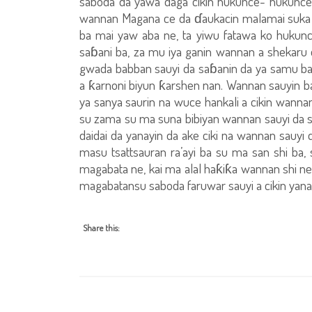
saboda da yawa daga cikin hukunce- hukuncen
wannan Magana ce da ɗaukacin malamai suka h
ba mai yaw aba ne, ta yiwu fatawa ko hukunc
saɓani ba, za mu iya ganin wannan a shekaru 
gwada babban sauyi da saɓanin da ya samu baya
a ƙarnoni biyun ƙarshen nan. Wannan sauyin ba 
ya sanya saurin na wuce hankali a cikin wann
su zama su ma suna bibiyan wannan sauyi da s
daidai da yanayin da ake ciki na wannan sauy
masu tsattsauran ra’ayi ba su ma san shi ba
magabata ne, kai ma alal haƙiƙa wannan shi ne 
magabatansu saboda faruwar sauyi a cikin yanay
Share this: