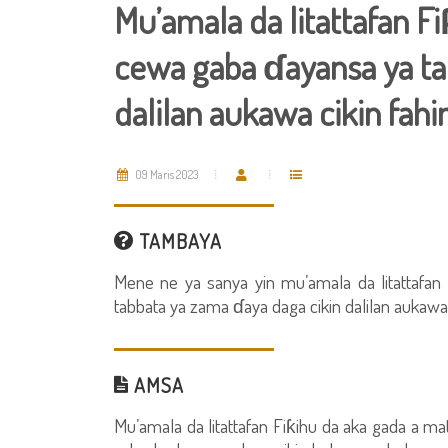
Mu’amala da litattafan F
cewa gaba ɗayansa ya tab
dalilan aukawa cikin fah
09 Maris 2023
TAMBAYA
Mene ne ya sanya yin mu’amala da litattafa
tabbata ya zama ɗaya daga cikin dalilan aukawa
AMSA
Mu’amala da litattafan Fiƙihu da aka gada a m