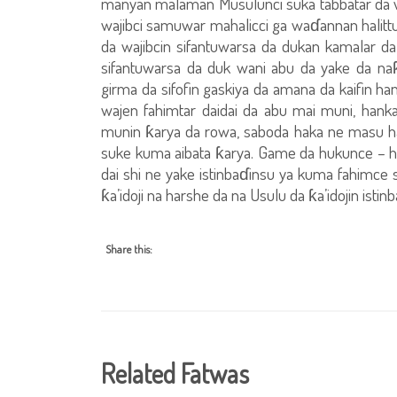
manyan malaman Musulunci suka tabbatar da 
wajibci samuwar mahalicci ga waɗannan halittun
da wajibcin sifantuwarsa da dukan kamalar d
sifantuwarsa da duk wani abu da yake da naƙ
girma da sifofin gaskiya da amana da kaifin han
wajen fahimtar daidai da abu mai muni, hank
munin ƙarya da rowa, saboda haka ne masu h
suke kuma aibata ƙarya. Game da hukunce – h
dai shi ne yake istinbaɗinsu ya kuma fahimce 
ƙa’idoji na harshe da na Usulu da ƙa’idojin isti
Share this:
Related Fatwas