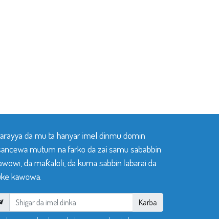
 tarayya da mu ta hanyar imel dinmu domin
sancewa mutum na farko da zai samu sababbin
awowi, da maƙaloli, da kuma sabbin labarai da
ke kawowa.
Karba