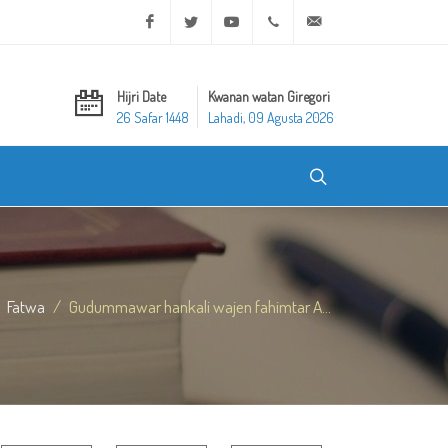
Facebook
Twitter
Youtube
+20 2 25970400
ask@dar-alifta.org
Hijri Date
Kwanan watan Giregori
26 Safar 1448
Lahadi, 09 Agusta 2026
Fatwa
Gudummawar hankali wajen fahimtar A...