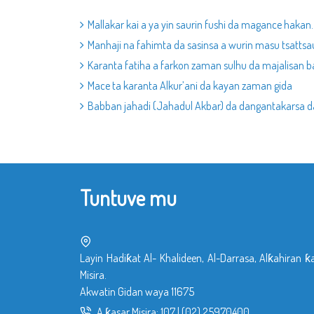
Mallakar kai a ya yin saurin fushi da magance hakan.
Manhaji na fahimta da sasinsa a wurin masu tsattsau
Karanta fatiha a farkon zaman sulhu da majalisan ba
Mace ta karanta Alkur’ani da kayan zaman gida
Babban jahadi (Jahadul Akbar) da dangantakarsa
Tuntuve mu
Layin Hadiƙat Al- Khalideen, Al-Darrasa, Alƙahiran ƙ
Misira.
Akwatin Gidan waya 11675
A ƙasar Misira:
107
|
(02) 25970400