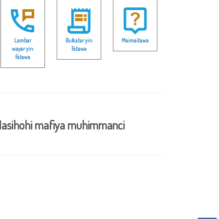
Lambar
Buƙatar yin
Maimaitawa
wayar yin
Fatawa
Fatawa
asihohi mafiya muhimmanci