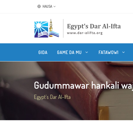
HAUSA
GIDA
GAME DA MU
FATAWOWI
Gudummawar hankali waje
Egypt's Dar Al-Ifta