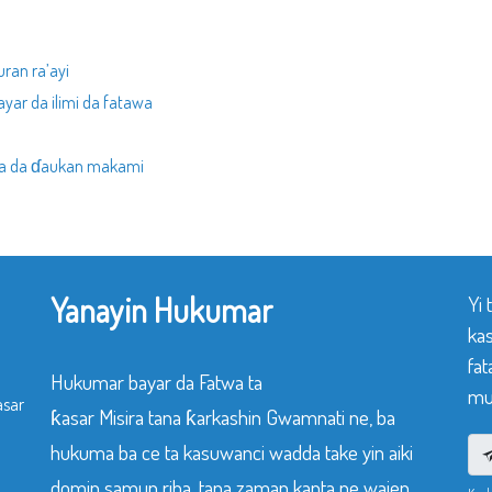
ran ra’ayi
yar da ilimi da fatawa
 da da ɗaukan makami
Yanayin Hukumar
Yi
ka
fat
Hukumar bayar da Fatwa ta
mu
asar
ƙasar Misira tana ƙarkashin Gwamnati ne, ba
hukuma ba ce ta kasuwanci wadda take yin aiki
domin samun riba, tana zaman kanta ne wajen