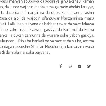
wasu manyan abubuwa da addini ya ginu akansu, kaman
, da kuma wajibcin tsarkakarsa ga barin abokin tarayya,
a ta dace da shi mai girma da ɗaukaka, da kuma rashin
asa da aibi, da wajibcin sifantuwar Manzanninsa masu
kali. Lallai hankali yana da babbar rawar da yake takawa
ali ne yake riskar kyawon gaskiya da karamci, da kuma
ankali a dukan zamunna da wurare suke yabon gaskiya,
ukuncen Fiƙihu ba hankali ne ya samar da su ba, amma
su daga nassoshin Shari’ar Musulunci, a ƙarƙashin wasu
nbaɗi da malamai suka bayyana..