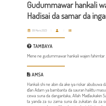
Gudummawar hankali waj
Hadisai da samar da ing
09 Maris 2023
TAMBAYA
Mene ne gudummawar hankali wajen fahimtar Al
AMSA
Hankali shi ne abin da ake iya riskar abubuwa da
ɗan Adam ya bambanta da sauran halittu masu r
cewa suna da dangantaka, Allah Maɗaukakin Sark
ta yanda za su zama suna da zukatan da za su r