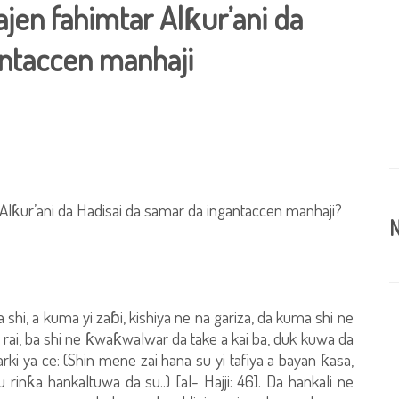
en fahimtar Alƙur’ani da
antaccen manhaji
ƙur’ani da Hadisai da samar da ingantaccen manhaji?
N
 shi, a kuma yi zaɓi, kishiya ne na gariza, da kuma shi ne
ai, ba shi ne ƙwaƙwalwar da take a kai ba, duk kuwa da
i ya ce: (Shin mene zai hana su yi tafiya a bayan ƙasa,
inƙa hankaltuwa da su..) [al- Hajji: 46]. Da hankali ne