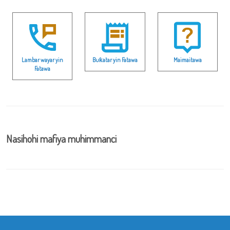
Lambar wayar yin
Buƙatar yin Fatawa
Maimaitawa
Fatawa
Nasihohi mafiya muhimmanci