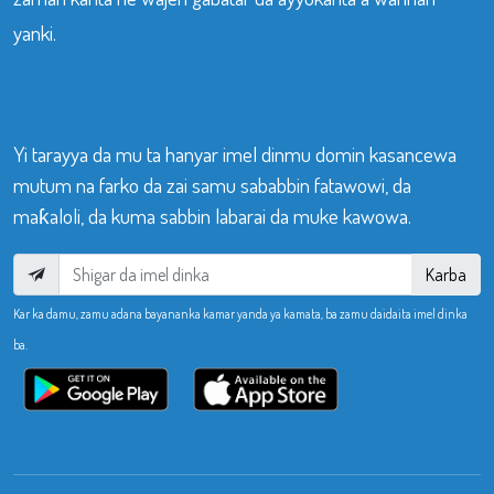
yanki.
Yi tarayya da mu ta hanyar imel dinmu domin kasancewa
mutum na farko da zai samu sababbin fatawowi, da
maƙaloli, da kuma sabbin labarai da muke kawowa.
Karba
Kar ka damu, zamu adana bayananka kamar yanda ya kamata, ba zamu daidaita imel dinka
ba.