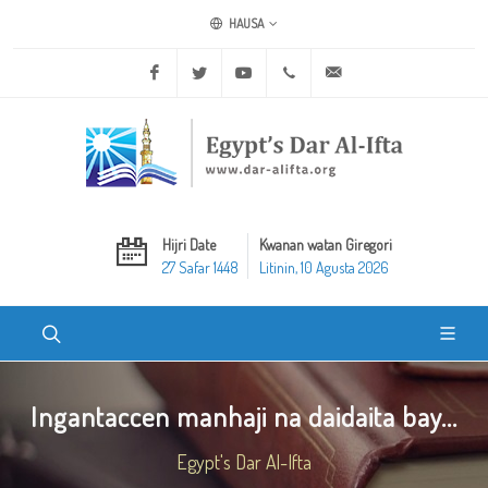
HAUSA
Facebook
Twitter
Youtube
+20 2 25970400
ask@dar-alifta.org
Hijri Date
Kwanan watan Giregori
27 Safar 1448
Litinin, 10 Agusta 2026
Ingantaccen manhaji na daidaita bay...
Egypt's Dar Al-Ifta