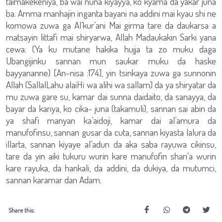
taimakekeniya, ba wai nuna kiyayya, ko kyama da yakar juna
ba. Amma manhajin inganta bayani na addini mai kyau shi ne
komowa zuwa ga Al’kur’ani Mai girma tare da daukarsa a
matsayin littafi mai shiryarwa, Allah Madaukakin Sarki yana
cewa: (Ya ku mutane hakika hujja ta zo muku daga
Ubangijinku sannan mun saukar muku da haske
bayyananne) [An-nisa :174], yin tsinkaya zuwa ga sunnonin
Allah (SallalLahu alaiHi wa alihi wa sallam) da ya shiryatar da
mu zuwa gare su, kamar dai sunna daidaito, da sanayya, da
bayar da kariya, ko cika- juna (takamuli), sannan sai abin da
ya shafi manyan ka’aidoji, kamar dai al’amura da
manufofinsu, sannan gusar da cuta, sannan kiyasta lalura da
illarta, sannan kiyaye al’adun da aka saba rayuwa cikinsu,
tare da yin aiki tukuru wurin kare manufofin shari’a wurin
kare rayuka, da hankali, da addini, da dukiya, da mutumci,
sannan karamar dan Adam.
Share this: