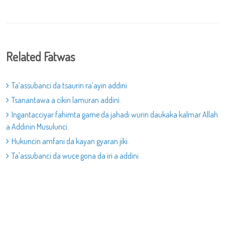
Related Fatwas
Ta’assubanci da tsaurin ra’ayin addini
Tsanantawa a cikin lamuran addini.
Ingantacciyar fahimta game da jahadi wurin daukaka kalmar Allah
a Addinin Musulunci.
Hukuncin amfani da kayan gyaran jiki.
Ta'assubanci da wuce gona da iri a addini