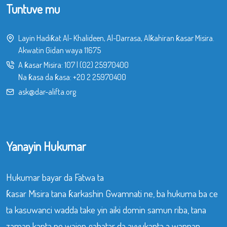
Tuntuve mu
Layin Hadiƙat Al- Khalideen, Al-Darrasa, Alƙahiran ƙasar Misira.
Akwatin Gidan waya 11675
A ƙasar Misira:
107
|
(02) 25970400
Na ƙasa da ƙasa:
+20 2 25970400
ask@dar-alifta.org
Yanayin Hukumar
Hukumar bayar da Fatwa ta
ƙasar Misira tana ƙarkashin Gwamnati ne, ba hukuma ba ce
ta kasuwanci wadda take yin aiki domin samun riba, tana
zaman kanta ne wajen gabatar da ayyukanta a wannan