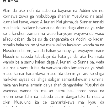
AMSA
Abin da ake nufi da sabunta bayanai na Addini shi ne:
komawa zuwa ga mabubbuga shari’ar Musulunci na asali,
kuma kai tsaye, wato: Al’kur’ani Mai girma, da Sunnar Annabi
mai tsarki, tsaftace bayanai na Addini daga abin da ya riske
su a karshen zamani na wasu hanyoyin wayewa da wasu
al’adu daban, da ba su da dangantaka da Addini ko kadan,
misalin haka shi ne yi wa mata kallon kaskanci wanda ba na
Musulunci ba ne, wanda hakan ya nauyaya wuyayen mace
Musulma saboda tabaibayi da katanga da aka lika mata
wanda ba a samu hakan daga Al’kur’ani ko Sunna ba, wata
kila ma a samu tufka da warwara cikin lamarin da ya shafi
mace kamar haramtawa mace fita domin yin aiki ko shiga
harkokin siyasa da shiga sabgar zamantakewar al’umma,
haka nan kuma lamarin da ya shafi dangantakar Musulmi da
waninsa, wanda shi ma an samu kai- komo sosai na
mummunar fahimta, saboda asalin dangantaka ta nesa a
cikin Musulunci ita ce zamantakewa mai kyau da