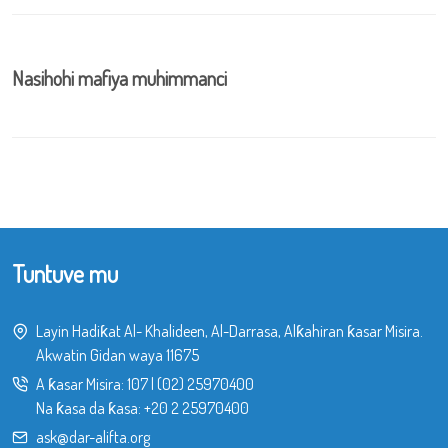
Nasihohi mafiya muhimmanci
Tuntuve mu
Layin Hadiƙat Al- Khalideen, Al-Darrasa, Alƙahiran ƙasar Misira.
Akwatin Gidan waya 11675
A ƙasar Misira:
107
|
(02) 25970400
Na ƙasa da ƙasa:
+20 2 25970400
ask@dar-alifta.org