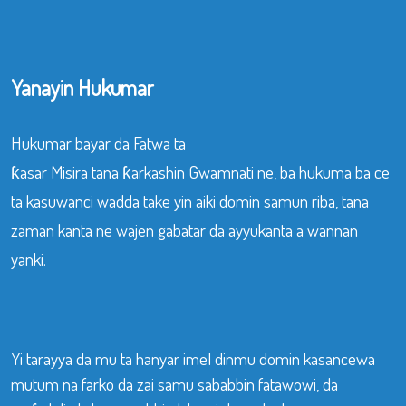
Yanayin Hukumar
Hukumar bayar da Fatwa ta
ƙasar Misira tana ƙarkashin Gwamnati ne, ba hukuma ba ce
ta kasuwanci wadda take yin aiki domin samun riba, tana
zaman kanta ne wajen gabatar da ayyukanta a wannan
yanki.
Yi tarayya da mu ta hanyar imel dinmu domin kasancewa
mutum na farko da zai samu sababbin fatawowi, da