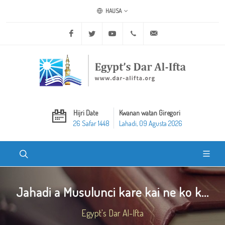
HAUSA
Facebook
Twitter
Youtube
+20 2 25970400
ask@dar-alifta.org
Hijri Date
Kwanan watan Giregori
26 Safar 1448
Lahadi, 09 Agusta 2026
Jahadi a Musulunci kare kai ne ko k...
Egypt's Dar Al-Ifta