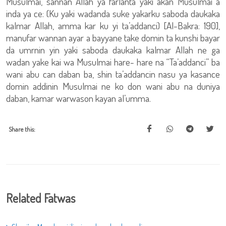
Musulmai, sannan Allah ya farlanta yaki akan Musulmai a
inda ya ce: (Ku yaki wadanda suke yakarku saboda daukaka
kalmar Allah, amma kar ku yi ta’addanci) [Al-Bakra: 190],
manufar wannan ayar a bayyane take domin ta kunshi bayar
da umrnin yin yaki saboda daukaka kalmar Allah ne ga
wadan yake kai wa Musulmai hare- hare na “Ta’addanci” ba
wani abu can daban ba, shin ta’addancin nasu ya kasance
domin addinin Musulmai ne ko don wani abu na duniya
daban, kamar warwason kayan al’umma.
Share this:
Related Fatwas