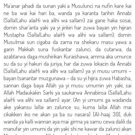
Ma’anar jahadi da sunan yaki a Musulunci na nufin kare kai
ne ba wai kai hari ba, wanda ya karanta tarihin Annabi
(SallalLahu alaiHi wa alihi wa sallam) zai gane haka sosai,
domin shar’anta yaki ya yi jinkiri har zuwa bayan yin hijiran
Mustapha (SallalLahu alaiHi wa alihi wa sallam); domin
Musulmai sun cigaba da zama na shekaru masu yawa a
garin Makkah suna fuskantar zalunci, da cutarwa, da
azabtarwa daga mushirikan Kuraishawa, amma aka umurce
su da su yi hakuri da juriya, har dai zuwa lokacin da Annabi
(SallalLahu alaiHi wa alihi wa sallam) ya yi musu umurni –
bayan tsanantar muzgunawa – da su yi hijira zuwa Habasha,
sannan daga baya Allah ya yi musu umurnin yin yaki, sai
Allah Madaukakin Sarki ya saukarwa Annabinsa (SallalLahu
alaiHi wa alihi wa sallam) ayar: (An yi umurni ga wadanda
ake yakansu lallai an zalunce su, kuma lallai Allah mai
cikakken iko ne akan ya ba su nasara) [Al-haaj: 39], duk
wanda ya kalli wannan aya mai girma ya samu cewa dalili da
manufar yin umurni da yin yaki shi ne kawar da zalunci akan