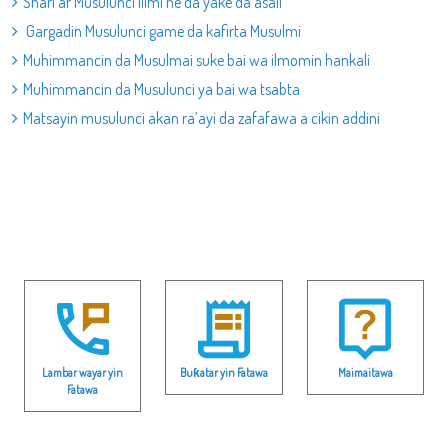
Shari’ar Musulunci ilimi ne da yake da asali
Gargadin Musulunci game da kafirta Musulmi
Muhimmancin da Musulmai suke bai wa ilmomin hankali
Muhimmancin da Musulunci ya bai wa tsabta
Matsayin musulunci akan ra’ayi da zafafawa a cikin addini
Lambar wayar yin
Buƙatar yin Fatawa
Maimaitawa
Fatawa