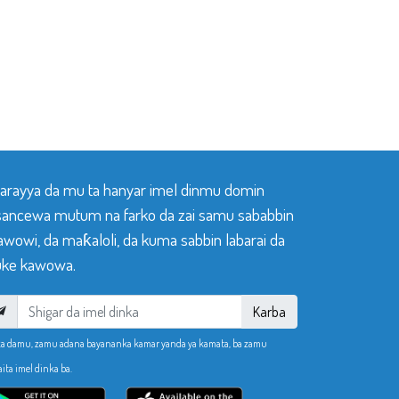
 tarayya da mu ta hanyar imel dinmu domin
sancewa mutum na farko da zai samu sababbin
awowi, da maƙaloli, da kuma sabbin labarai da
ke kawowa.
Karba
ka damu, zamu adana bayananka kamar yanda ya kamata, ba zamu
aita imel dinka ba.