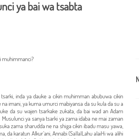
ci ya bai wa tsabta
arki muhimmanci?
N
a tsarki, inda ya dauke a cikin muhimman abubuwa cikin
e na imani, ya kuma umurci mabiyansa da su kula da su a
suke da su wajen tsarkake zukata, da bai wad an Adam
 Musulunci ya sanya tsarki ya zama idaba ne mai zaman
 suka zama sharudda ne na shiga cikin ibadu masu yawa,
a, da karatun Alkur’ani, Annabi (SallalLahu alaiHi wa alihi