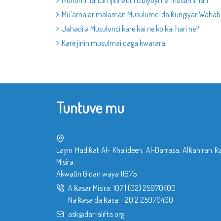
Muhummancin ijitihadin cibiyoyi na musamman
Mu’amalar malaman Musulumci da ƙungiyar Wahab
Jahadi a Musulunci kare kai ne ko kai hari ne?
Kare jinin musulmai daga kwarara
Tuntuve mu
Layin Hadiƙat Al- Khalideen, Al-Darrasa, Alƙahiran ƙ
Misira.
Akwatin Gidan waya 11675
A ƙasar Misira:
107
|
(02) 25970400
Na ƙasa da ƙasa:
+20 2 25970400
ask@dar-alifta.org