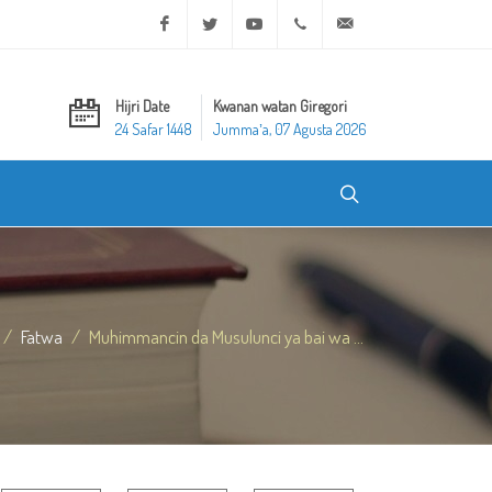
Facebook
Twitter
Youtube
+20 2 25970400
ask@dar-alifta.org
Hijri Date
Kwanan watan Giregori
24 Safar 1448
Jummaʼa, 07 Agusta 2026
Fatwa
Muhimmancin da Musulunci ya bai wa ...