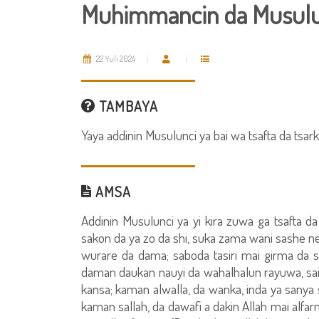
Muhimmancin da Musulun
22 Yuli 2024
TAMBAYA
Yaya addinin Musulunci ya bai wa tsafta da ts
AMSA
Addinin Musulunci ya yi kira zuwa ga tsafta d
sakon da ya zo da shi, suka zama wani sashe n
wurare da dama; saboda tasiri mai girma da 
daman daukan nauyi da wahalhalun rayuwa, sai
kansa; kaman alwalla, da wanka, inda ya sanya
kaman sallah, da dawafi a dakin Allah mai alfarm