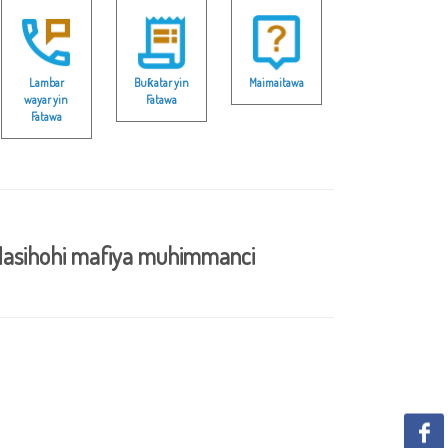
Lambar
Buƙatar yin
Maimaitawa
wayar yin
Fatawa
Fatawa
asihohi mafiya muhimmanci