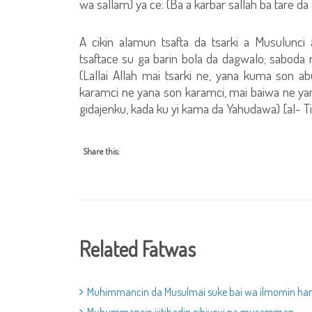
wa sallam) ya ce: (Ba a karbar sallah ba tare da
A cikin alamun tsafta da tsarki a Musulunci
tsaftace su ga barin bola da dagwalo; saboda m
(Lallai Allah mai tsarki ne, yana kuma son ab
karamci ne yana son karamci, mai baiwa ne yan
gidajenku, kada ku yi kama da Yahudawa) [al- Ti
Share this:
Related Fatwas
Muhimmancin da Musulmai suke bai wa ilmomin han