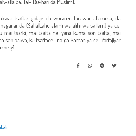
 alwalla ba) [al- Bukhari da Muslim].
 akwai: tsaftar gidaje da wuraren taruwar al'umma, da
aganar da (SallalLahu alaiHi wa alihi wa sallam) ya ce:
u mai tsarki, mai tsafta ne, yana kuma son tsafta, mai
a son baiwa, ku tsaftace –na ga Kaman ya ce- farfajiyar
rmiziy].
kali