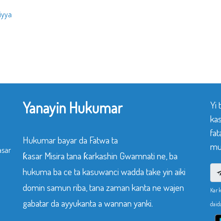
iyya
Yanayin Hukumar
Yi
ka
fat
Hukumar bayar da Fatwa ta
mu
asar
ƙasar Misira tana ƙarkashin Gwamnati ne, ba
hukuma ba ce ta kasuwanci wadda take yin aiki
domin samun riba, tana zaman kanta ne wajen
Kar 
gabatar da ayyukanta a wannan yanki.
daid