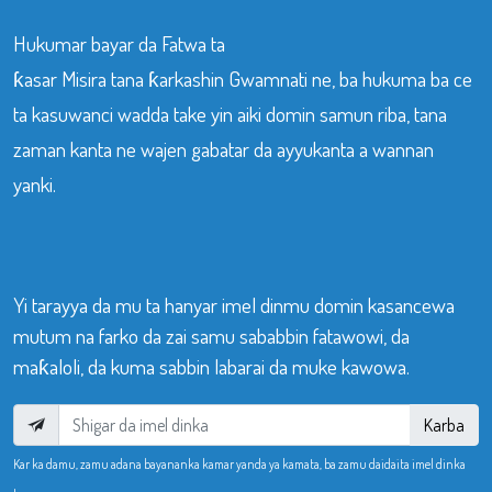
Hukumar bayar da Fatwa ta
ƙasar Misira tana ƙarkashin Gwamnati ne, ba hukuma ba ce
ta kasuwanci wadda take yin aiki domin samun riba, tana
zaman kanta ne wajen gabatar da ayyukanta a wannan
yanki.
Yi tarayya da mu ta hanyar imel dinmu domin kasancewa
mutum na farko da zai samu sababbin fatawowi, da
maƙaloli, da kuma sabbin labarai da muke kawowa.
Karba
Kar ka damu, zamu adana bayananka kamar yanda ya kamata, ba zamu daidaita imel dinka