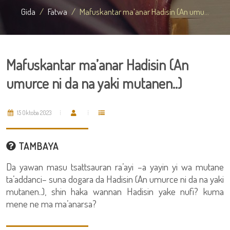
Gida
Fatwa
Mafuskantar ma’anar Hadisin (An umu...
Mafuskantar ma’anar Hadisin (An
umurce ni da na yaki mutanen..)
15 Oktoba 2023
TAMBAYA
Da yawan masu tsattsauran ra’ayi –a yayin yi wa mutane
ta’addanci– suna dogara da Hadisin (An umurce ni da na yaki
mutanen..), shin haka wannan Hadisin yake nufi? kuma
mene ne ma ma’anarsa?