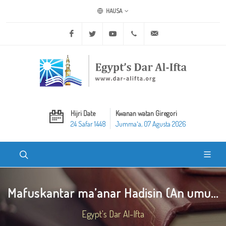
HAUSA
Facebook
Twitter
Youtube
+20 2 25970400
ask@dar-alifta.org
Hijri Date
Kwanan watan Giregori
24 Safar 1448
Jummaʼa, 07 Agusta 2026
Mafuskantar ma’anar Hadisin (An umu...
Egypt's Dar Al-Ifta