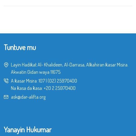
Tuntuve mu
Layin Hadiƙat Al- Khalideen, Al-Darrasa, Alƙahiran ƙasar Misira.
Akwatin Gidan waya 11675
A ƙasar Misira:
107
|
(02) 25970400
Na ƙasa da ƙasa:
+20 2 25970400
ask@dar-alifta.org
Yanayin Hukumar