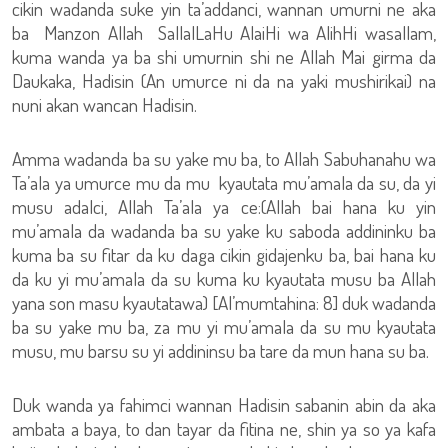
cikin wadanda suke yin ta’addanci, wannan umurni ne aka
ba Manzon Allah SallalLaHu AlaiHi wa AlihHi wasallam,
kuma wanda ya ba shi umurnin shi ne Allah Mai girma da
Daukaka, Hadisin (An umurce ni da na yaki mushirikai) na
nuni akan wancan Hadisin.
Amma wadanda ba su yake mu ba, to Allah Sabuhanahu wa
Ta’ala ya umurce mu da mu kyautata mu’amala da su, da yi
musu adalci, Allah Ta’ala ya ce:(Allah bai hana ku yin
mu’amala da wadanda ba su yake ku saboda addininku ba
kuma ba su fitar da ku daga cikin gidajenku ba, bai hana ku
da ku yi mu’amala da su kuma ku kyautata musu ba Allah
yana son masu kyautatawa) [Al’mumtahina: 8] duk wadanda
ba su yake mu ba, za mu yi mu’amala da su mu kyautata
musu, mu barsu su yi addininsu ba tare da mun hana su ba.
Duk wanda ya fahimci wannan Hadisin sabanin abin da aka
ambata a baya, to dan tayar da fitina ne, shin ya so ya kafa