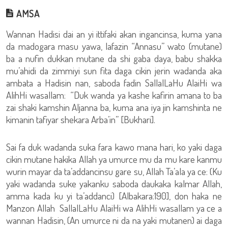
AMSA
Wannan Hadisi dai an yi ittifaki akan ingancinsa, kuma yana
da madogara masu yawa, lafazin “Annasu” wato (mutane)
ba a nufin dukkan mutane da shi gaba daya, babu shakka
mu’ahidi da zimmiyi sun fita daga cikin jerin wadanda aka
ambata a Hadisin nan, saboda fadin SallalLaHu AlaiHi wa
AlihHi wasallam: “Duk wanda ya kashe kafirin amana to ba
zai shaki kamshin Aljanna ba, kuma ana iya jin kamshinta ne
kimanin tafiyar shekara Arba’in” [Bukhari].
Sai fa duk wadanda suka fara kawo mana hari, ko yaki daga
cikin mutane hakika Allah ya umurce mu da mu kare kanmu
wurin mayar da ta’addancinsu gare su, Allah Ta’ala ya ce: (Ku
yaki wadanda suke yakanku saboda daukaka kalmar Allah,
amma kada ku yi ta’addanci) [Albakara:190], don haka ne
Manzon Allah SallalLaHu AlaiHi wa AlihHi wasallam ya ce a
wannan Hadisin, (An umurce ni da na yaki mutanen) ai daga