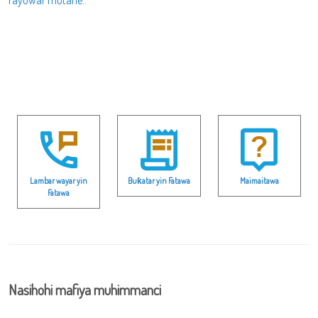
rayuwar mutane..
Lambar wayar yin
Buƙatar yin Fatawa
Maimaitawa
Fatawa
Nasihohi mafiya muhimmanci