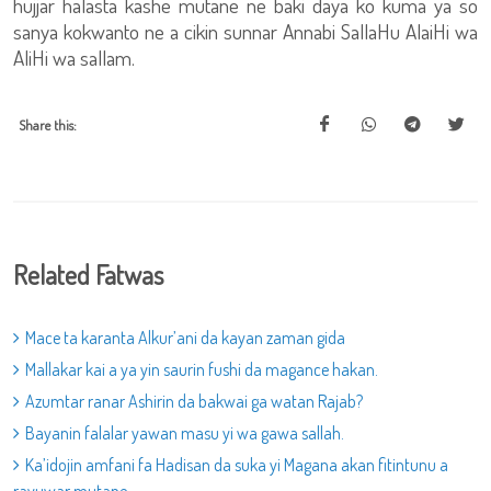
hujjar halasta kashe mutane ne baki daya ko kuma ya so
sanya kokwanto ne a cikin sunnar Annabi SallaHu AlaiHi wa
AliHi wa sallam.
Share this:
Related Fatwas
Mace ta karanta Alkur’ani da kayan zaman gida
Mallakar kai a ya yin saurin fushi da magance hakan.
Azumtar ranar Ashirin da bakwai ga watan Rajab?
Bayanin falalar yawan masu yi wa gawa sallah.
Ka’idojin amfani fa Hadisan da suka yi Magana akan fitintunu a