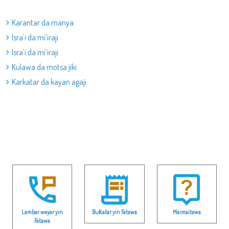
Karantar da manya
Isra’i da mi’iraji
Isra’i da mi’iraji
Kulawa da motsa jiki
Karkatar da kayan agaji
Lambar wayar yin
Buƙatar yin Fatawa
Maimaitawa
Fatawa