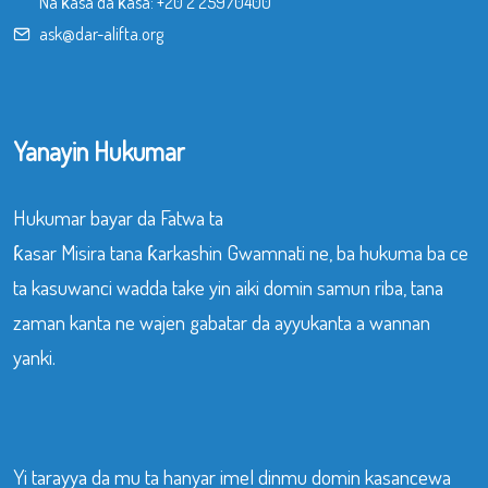
Na ƙasa da ƙasa:
+20 2 25970400
ask@dar-alifta.org
Yanayin Hukumar
Hukumar bayar da Fatwa ta
ƙasar Misira tana ƙarkashin Gwamnati ne, ba hukuma ba ce
ta kasuwanci wadda take yin aiki domin samun riba, tana
zaman kanta ne wajen gabatar da ayyukanta a wannan
yanki.
Yi tarayya da mu ta hanyar imel dinmu domin kasancewa