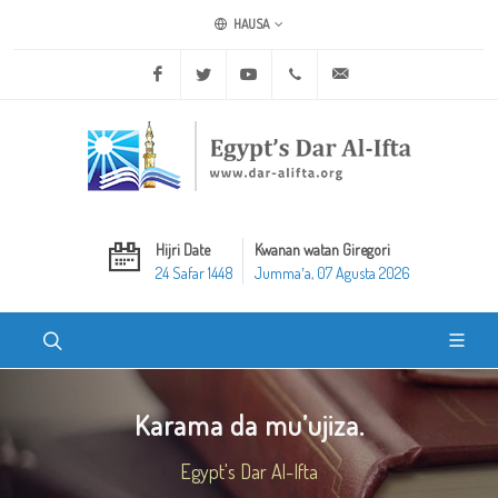
HAUSA
Facebook
Twitter
Youtube
+20 2 25970400
ask@dar-alifta.org
Hijri Date
Kwanan watan Giregori
24 Safar 1448
Jummaʼa, 07 Agusta 2026
Karama da mu’ujiza.
Egypt's Dar Al-Ifta