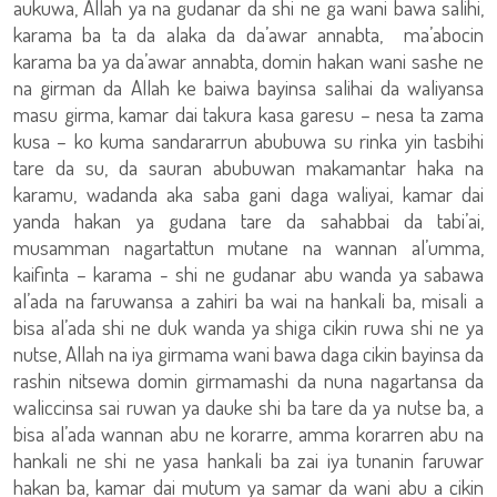
aukuwa, Allah ya na gudanar da shi ne ga wani bawa salihi,
karama ba ta da alaka da da’awar annabta, ma’abocin
karama ba ya da’awar annabta, domin hakan wani sashe ne
na girman da Allah ke baiwa bayinsa salihai da waliyansa
masu girma, kamar dai takura kasa garesu – nesa ta zama
kusa – ko kuma sandararrun abubuwa su rinka yin tasbihi
tare da su, da sauran abubuwan makamantar haka na
karamu, wadanda aka saba gani daga waliyai, kamar dai
yanda hakan ya gudana tare da sahabbai da tabi’ai,
musamman nagartattun mutane na wannan al’umma,
kaifinta – karama - shi ne gudanar abu wanda ya sabawa
al’ada na faruwansa a zahiri ba wai na hankali ba, misali a
bisa al’ada shi ne duk wanda ya shiga cikin ruwa shi ne ya
nutse, Allah na iya girmama wani bawa daga cikin bayinsa da
rashin nitsewa domin girmamashi da nuna nagartansa da
waliccinsa sai ruwan ya dauke shi ba tare da ya nutse ba, a
bisa al’ada wannan abu ne korarre, amma korarren abu na
hankali ne shi ne yasa hankali ba zai iya tunanin faruwar
hakan ba, kamar dai mutum ya samar da wani abu a cikin