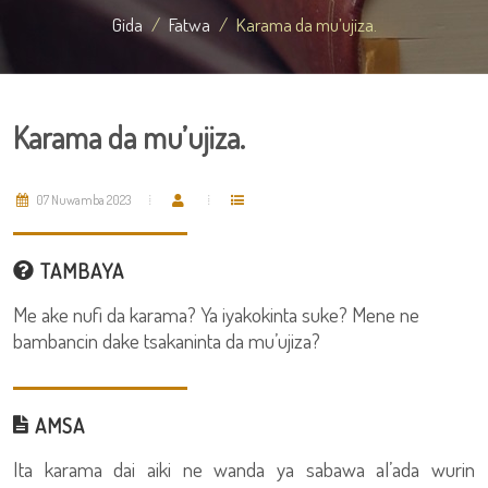
Gida
Fatwa
Karama da mu’ujiza.
Karama da mu’ujiza.
07 Nuwamba 2023
TAMBAYA
Me ake nufi da karama? Ya iyakokinta suke? Mene ne
bambancin dake tsakaninta da mu’ujiza?
AMSA
Ita karama dai aiki ne wanda ya sabawa al’ada wurin