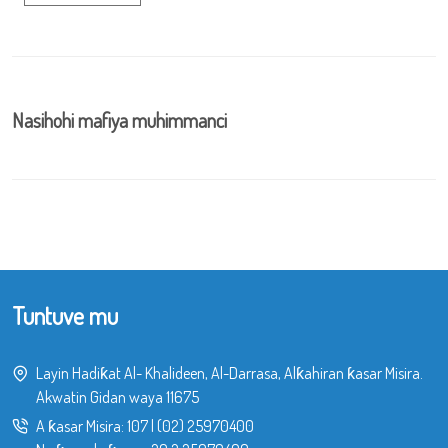
Nasihohi mafiya muhimmanci
Tuntuve mu
Layin Hadiƙat Al- Khalideen, Al-Darrasa, Alƙahiran ƙasar Misira.
Akwatin Gidan waya 11675
A ƙasar Misira:
107
|
(02) 25970400