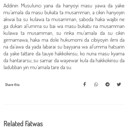
Addinin Musulunci yana da hanyoyi masu yawa da yake
mu’amala da masu bukata ta musamman, a cikin hanyoyin
akwai ba su kulawa ta musamman, saboda haka wajibi ne
ga dukan al’umma su bai wa masu bukatu na musamman
kulawa ta musamman, su rinka mu’amala da su cikin
girmamawa, haka ma dole hukumomi da cibiyoyin ilimi da
na da’awa da yada labarai su bayyana wa al’umma hatsarin
da yake tattare da tauye hakkokinsu, ko nuna masu kyama
da hantararsu, su samar da wayewar kula da hakkokinsu da
ladubban yin mu’amala tare da su.
Share this:
Related Fatwas