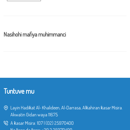
Nasihohi mafiya muhimmanci
Tuntuve mu
Layin Hadiƙat Al- Khalideen, Al-Darrasa, Alƙahiran ƙasar Misira.
Akwatin Gidan waya 11675
A ƙasar Misira:
107
|
(02) 25970400
Na ƙasa da ƙasa:
+20 2 25970400