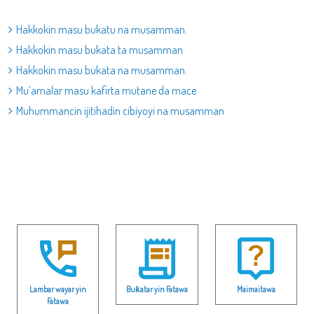
Hakkokin masu bukatu na musamman.
Hakkokin masu bukata ta musamman
Hakkokin masu bukata na musamman.
Mu’amalar masu kafirta mutane da mace
Muhummancin ijitihadin cibiyoyi na musamman
Lambar wayar yin
Buƙatar yin Fatawa
Maimaitawa
Fatawa