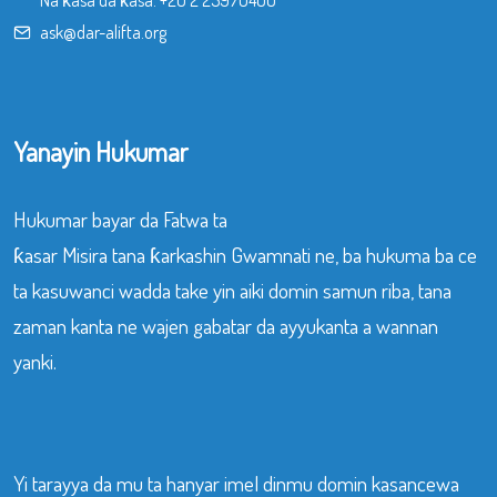
ask@dar-alifta.org
Yanayin Hukumar
Hukumar bayar da Fatwa ta
ƙasar Misira tana ƙarkashin Gwamnati ne, ba hukuma ba ce
ta kasuwanci wadda take yin aiki domin samun riba, tana
zaman kanta ne wajen gabatar da ayyukanta a wannan
yanki.
Yi tarayya da mu ta hanyar imel dinmu domin kasancewa