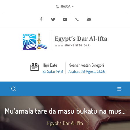
HAUSA
Facebook
Twitter
Youtube
+20 2 25970400
ask@dar-alifta.org
Hijri Date
Kwanan watan Giregori
25 Safar 1448
Asabar, 08 Agusta 2026
Mu’amala tare da masu bukatu na mus...
Egypt's Dar Al-Ifta