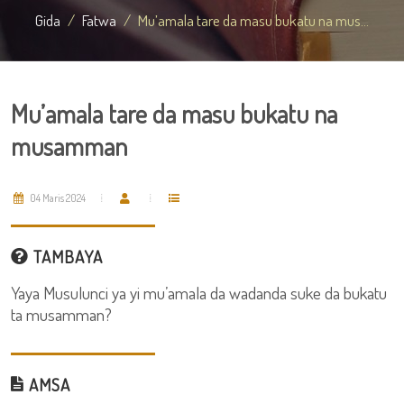
Gida
Fatwa
Mu’amala tare da masu bukatu na mus...
Mu’amala tare da masu bukatu na
musamman
04 Maris 2024
TAMBAYA
Yaya Musulunci ya yi mu’amala da wadanda suke da bukatu
ta musamman?
AMSA