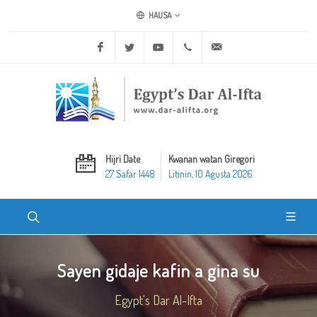
HAUSA
Facebook
Twitter
Youtube
+20 2 25970400
ask@dar-alifta.org
Hijri Date
Kwanan watan Giregori
27 Safar 1448
Litinin, 10 Agusta 2026
Sayen gidaje kafin a gina su
Egypt's Dar Al-Ifta