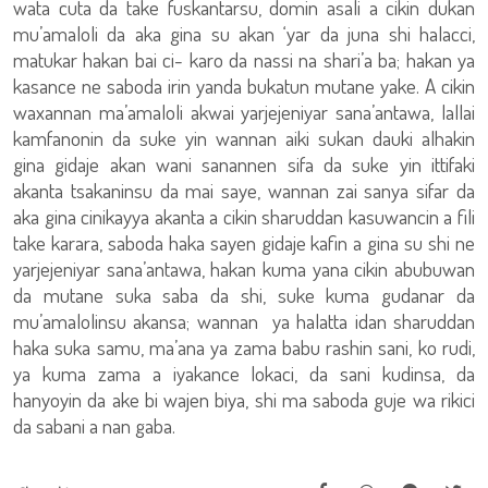
wata cuta da take fuskantarsu, domin asali a cikin dukan
mu’amaloli da aka gina su akan ‘yar da juna shi halacci,
matukar hakan bai ci- karo da nassi na shari’a ba; hakan ya
kasance ne saboda irin yanda bukatun mutane yake. A cikin
waxannan ma’amaloli akwai yarjejeniyar sana’antawa, lallai
kamfanonin da suke yin wannan aiki sukan dauki alhakin
gina gidaje akan wani sanannen sifa da suke yin ittifaki
akanta tsakaninsu da mai saye, wannan zai sanya sifar da
aka gina cinikayya akanta a cikin sharuddan kasuwancin a fili
take karara, saboda haka sayen gidaje kafin a gina su shi ne
yarjejeniyar sana’antawa, hakan kuma yana cikin abubuwan
da mutane suka saba da shi, suke kuma gudanar da
mu’amalolinsu akansa; wannan ya halatta idan sharuddan
haka suka samu, ma’ana ya zama babu rashin sani, ko rudi,
ya kuma zama a iyakance lokaci, da sani kudinsa, da
hanyoyin da ake bi wajen biya, shi ma saboda guje wa rikici
da sabani a nan gaba.