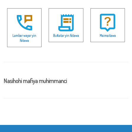
Lambar wayar yin
Buƙatar yin Fatawa
Maimaitawa
Fatawa
Nasihohi mafiya muhimmanci