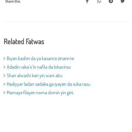
Share this:
Related Fatwas
Biyan bashin da ya kasance zinare ne
Adadin raka’o’in nafila da lokacinsu
Shan alwashi kan yin wani abu
Hadiyyar ladan sadaka ga iyayen da suka rasu.
Mamaye filayen noma domin yin gini.