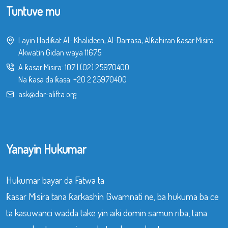
Tuntuve mu
Layin Hadiƙat Al- Khalideen, Al-Darrasa, Alƙahiran ƙasar Misira.
Akwatin Gidan waya 11675
A ƙasar Misira:
107
|
(02) 25970400
Na ƙasa da ƙasa:
+20 2 25970400
ask@dar-alifta.org
Yanayin Hukumar
Hukumar bayar da Fatwa ta
ƙasar Misira tana ƙarkashin Gwamnati ne, ba hukuma ba ce
ta kasuwanci wadda take yin aiki domin samun riba, tana