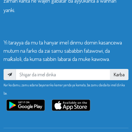
zaman kanta ne wajen gabatar da ayyukanta a wannan
yanki.
Yi tarayya da mu ta hanyar imel dinmu domin kasancewa
mutum na farko da zai samu sababbin fatawowi, da
maƙaloli, da kuma sabbin labarai da muke kawowa.
Karba
Kar ka damu, zamu adana bayananka kamar yanda ya kamata, ba zamu daidaita imel dinka
ba.