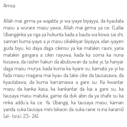
Amsa:
Allah mai girma ya wajabta yi wa iyaye biyayya, da kyautata
masu a wurare masu yawa, Allah mai girma ya ce: (Lallai
Ubangijinka ya riga ya hukunta kada a bauta wa kowa sai shi,
sannan kuma iyaye a yi masu cikakkiyar biyayya, idan iyayen
guda biyu, ko daya daga cikinsu ya kai matakin rauni, yana
matakin gangara a cikin rayuwa, kada ka soma ka nuna
kosawa, da rashin hakuri da abubuwan da suke yi, ta hanyar
daga masu murya, kada kuma ka kyare su, kamata ya yi ka
fada masu magana mai kyau da take cike da tausasawa, da
kyautatawa, da kuma karramawa a gare su. Ka kwantar
masu da kanka kasa, ka kankantar da kai a gare su, ka
tausaya masu matuka, game da duk abin da ya shafe su ka
rinka addu’a ka ce: Ya Ubangiji, ka tausaya masu, kaman
yanda suka tausaya mini lokacin da suka raine ni ina karami)
[al- Isra'i: 23- 24].