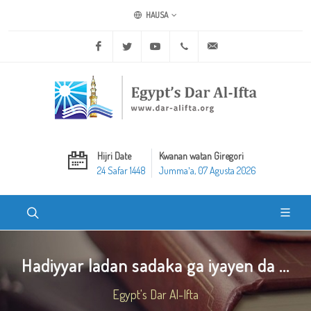
HAUSA
Facebook
Twitter
Youtube
+20 2 25970400
ask@dar-alifta.org
Hijri Date
Kwanan watan Giregori
24 Safar 1448
Jummaʼa, 07 Agusta 2026
Hadiyyar ladan sadaka ga iyayen da ...
Egypt's Dar Al-Ifta