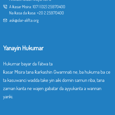
A ƙasar Misira:
107
|
(02) 25970400
Na ƙasa da ƙasa:
+20 2 25970400
ask@dar-alifta.org
Yanayin Hukumar
Hukumar bayar da Fatwa ta
ƙasar Misira tana ƙarkashin Gwamnati ne, ba hukuma ba ce
ta kasuwanci wadda take yin aiki domin samun riba, tana
zaman kanta ne wajen gabatar da ayyukanta a wannan
yanki.