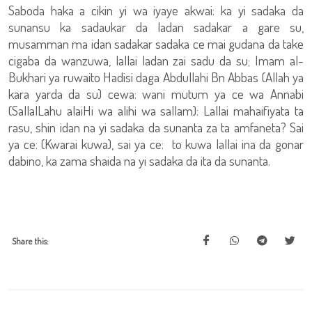
Saboda haka a cikin yi wa iyaye akwai: ka yi sadaka da
sunansu ka sadaukar da ladan sadakar a gare su,
musamman ma idan sadakar sadaka ce mai gudana da take
cigaba da wanzuwa, lallai ladan zai sadu da su; Imam al-
Bukhari ya ruwaito Hadisi daga Abdullahi Bn Abbas (Allah ya
kara yarda da su) cewa: wani mutum ya ce wa Annabi
(SallalLahu alaiHi wa alihi wa sallam): Lallai mahaifiyata ta
rasu, shin idan na yi sadaka da sunanta za ta amfaneta? Sai
ya ce: (Kwarai kuwa), sai ya ce: to kuwa lallai ina da gonar
dabino, ka zama shaida na yi sadaka da ita da sunanta.
Share this: