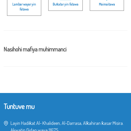
Lambar wayar yin
Buƙatar yin Fatawa
Maimaitawa
Fatawa
Nasihohi mafiya muhimmanci
Tuntuve mu
Layin Hadiƙat Al- Khalideen, Al-Darrasa, Alƙahiran ƙasar Misira.
Akwatin Gidan waya 11675