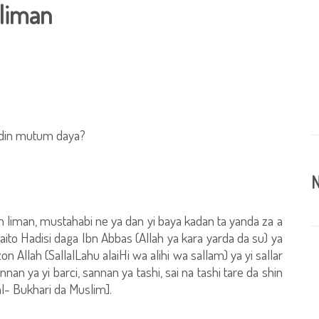
liman
 din mutum daya?
N
liman, mustahabi ne ya dan yi baya kadan ta yanda za a
to Hadisi daga Ibn Abbas (Allah ya kara yarda da su) ya
 Allah (SallalLahu alaiHi wa alihi wa sallam) ya yi sallar
nnan ya yi barci, sannan ya tashi, sai na tashi tare da shin
al- Bukhari da Muslim].