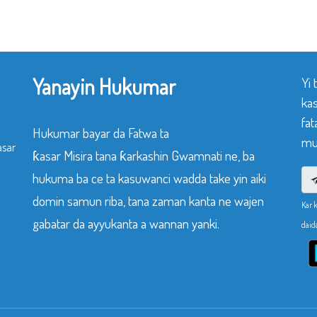
Yanayin Hukumar
Yi
ka
fat
Hukumar bayar da Fatwa ta
mu
asar
ƙasar Misira tana ƙarkashin Gwamnati ne, ba
hukuma ba ce ta kasuwanci wadda take yin aiki
domin samun riba, tana zaman kanta ne wajen
Kar 
gabatar da ayyukanta a wannan yanki.
daid