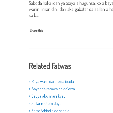
Saboda haka idan ya tsaya a hugunsa, ko a baya
wanin liman din, idan aka gabatar da sallah a ha
so ba.
Share this:
Related Fatwas
Raya wasu darare da ibada.
Bayar da fatawa da da’awa
Sauya abu mare kyau
Sallar mutum daya.
Satar fahimta da sana’a