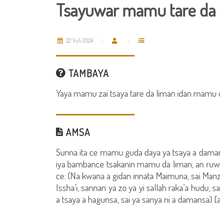
Tsayuwar mamu tare da 
22 Yuli 2024
TAMBAYA
Yaya mamu zai tsaya tare da liman idan mamu
AMSA
Sunna ita ce mamu guda daya ya tsaya a daman 
iya bambance tsakanin mamu da liman, an ruwai
ce: (Na kwana a gidan innata Maimuna, sai Manzon
Issha’i, sannan ya zo ya yi sallah raka’a hudu, sa
a tsaya a hagunsa, sai ya sanya ni a damansa) [