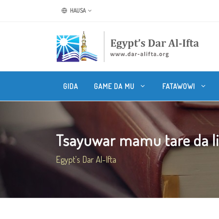
HAUSA
GIDA
GAME DA MU
FATAWOWI
Tsayuwar mamu tare da 
Egypt's Dar Al-Ifta