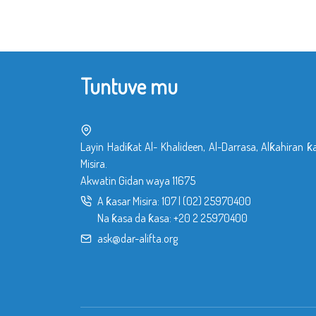
Tuntuve mu
Layin Hadiƙat Al- Khalideen, Al-Darrasa, Alƙahiran ƙ
Misira.
Akwatin Gidan waya 11675
A ƙasar Misira:
107
|
(02) 25970400
Na ƙasa da ƙasa:
+20 2 25970400
ask@dar-alifta.org