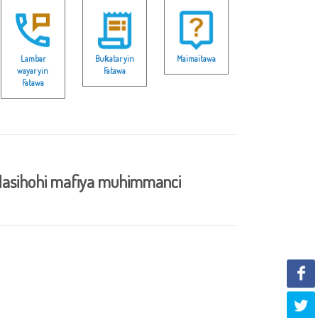
Lambar
Buƙatar yin
Maimaitawa
wayar yin
Fatawa
Fatawa
asihohi mafiya muhimmanci