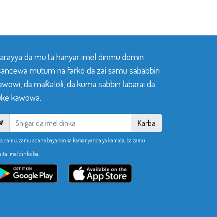
 tarayya da mu ta hanyar imel dinmu domin
sancewa mutum na farko da zai samu sababbin
awowi, da maƙaloli, da kuma sabbin labarai da
ke kawowa.
Karba
ka damu, zamu adana bayananka kamar yanda ya kamata, ba zamu
aita imel dinka ba.