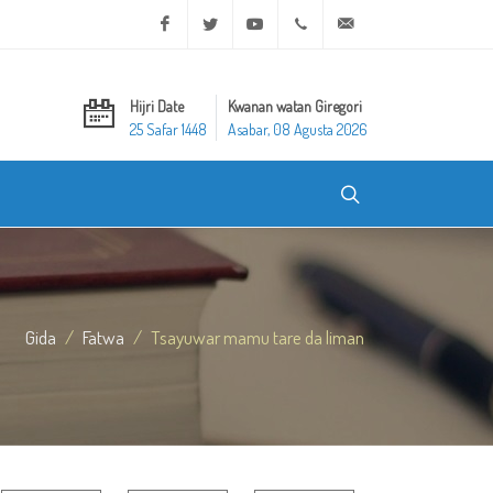
Facebook
Twitter
Youtube
+20 2 25970400
ask@dar-alifta.org
Hijri Date
Kwanan watan Giregori
25 Safar 1448
Asabar, 08 Agusta 2026
Gida
Fatwa
Tsayuwar mamu tare da liman