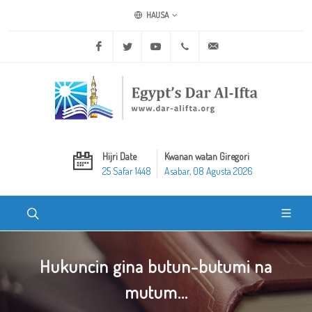
HAUSA
Facebook
Twitter
Youtube
+20 2 25970400
ask@dar-alifta.org
Hijri Date
Kwanan watan Giregori
25 Safar 1448
Asabar, 08 Agusta 2026
Hukuncin gina butun-butumi na
mutum...