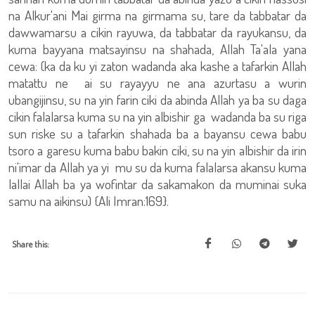
na Alkur'ani Mai girma na girmama su, tare da tabbatar da
dawwamarsu a cikin rayuwa, da tabbatar da rayukansu, da
kuma bayyana matsayinsu na shahada, Allah Ta'ala yana
cewa: (ka da ku yi zaton wadanda aka kashe a tafarkin Allah
matattu ne ai su rayayyu ne ana azurtasu a wurin
ubangijinsu, su na yin farin ciki da abinda Allah ya ba su daga
cikin falalarsa kuma su na yin albishir ga wadanda ba su riga
sun riske su a tafarkin shahada ba a bayansu cewa babu
tsoro a garesu kuma babu bakin ciki, su na yin albishir da irin
ni'imar da Allah ya yi mu su da kuma falalarsa akansu kuma
lallai Allah ba ya wofintar da sakamakon da muminai suka
samu na aikinsu) {Ali Imran:169}.
Share this: