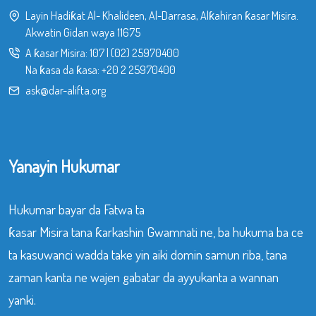
Layin Hadiƙat Al- Khalideen, Al-Darrasa, Alƙahiran ƙasar Misira.
Akwatin Gidan waya 11675
A ƙasar Misira:
107
|
(02) 25970400
Na ƙasa da ƙasa:
+20 2 25970400
ask@dar-alifta.org
Yanayin Hukumar
Hukumar bayar da Fatwa ta
ƙasar Misira tana ƙarkashin Gwamnati ne, ba hukuma ba ce
ta kasuwanci wadda take yin aiki domin samun riba, tana
zaman kanta ne wajen gabatar da ayyukanta a wannan
yanki.