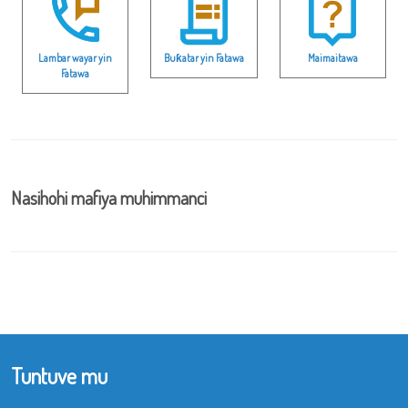
Lambar wayar yin
Buƙatar yin Fatawa
Maimaitawa
Fatawa
Nasihohi mafiya muhimmanci
Tuntuve mu