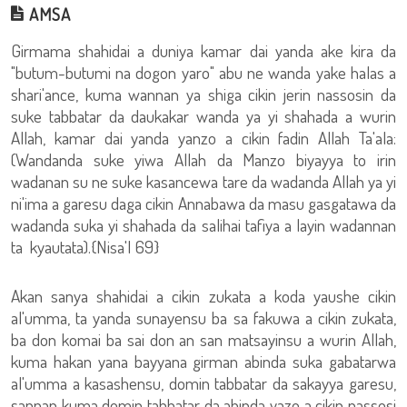
AMSA
Girmama shahidai a duniya kamar dai yanda ake kira da
"butum-butumi na dogon yaro" abu ne wanda yake halas a
shari'ance, kuma wannan ya shiga cikin jerin nassosin da
suke tabbatar da daukakar wanda ya yi shahada a wurin
Allah, kamar dai yanda yanzo a cikin fadin Allah Ta'ala:
(Wandanda suke yiwa Allah da Manzo biyayya to irin
wadanan su ne suke kasancewa tare da wadanda Allah ya yi
ni'ima a garesu daga cikin Annabawa da masu gasgatawa da
wadanda suka yi shahada da salihai tafiya a layin wadannan
ta kyautata).{Nisa'I 69}
Akan sanya shahidai a cikin zukata a koda yaushe cikin
al'umma, ta yanda sunayensu ba sa fakuwa a cikin zukata,
ba don komai ba sai don an san matsayinsu a wurin Allah,
kuma hakan yana bayyana girman abinda suka gabatarwa
al'umma a kasashensu, domin tabbatar da sakayya garesu,
sannan kuma domin tabbatar da abinda yazo a cikin nassosi