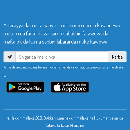
Yi tarayya da mu ta hanyar imel dinmu domin kasancewa
mutum na farko da zai samu sababbin fatawowi, da
maƙaloli, da kuma sabbin labarai da muke kawowa.
Karba
Kar ka damu, zamu adana bayananka kamar yanda ya kamata, ba zamu daidaita imel dinka
ba.
©Haƙƙin mallaka 2021. Dukkan wani haƙƙin mallaka na Hukumar bayar da
Fatawa ta ƙasar Misira ne.