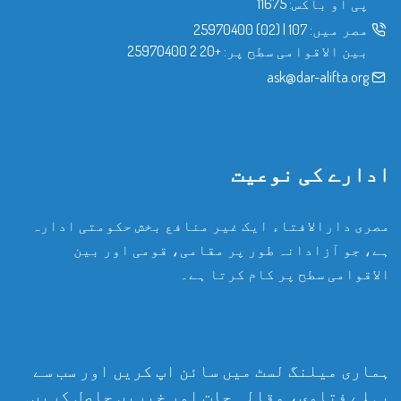
پی او باکس: 11675
مصر میں:
107
|
(02) 25970400
بین الاقوامی سطح پر:
+20 2 25970400
ask@dar-alifta.org
ادارے کی نوعیت
مصری دارالافتاء ایک غیر منافع بخش حکومتی ادارہ
ہے، جو آزادانہ طور پر مقامی، قومی اور بین
الاقوامی سطح پر کام کرتا ہے۔
ہماری میلنگ لسٹ میں سائن اپ کریں اور سب سے
پہلے فتاوی، مقالہ جات اور خبریں حاصل کریں۔