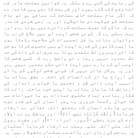
کی رعایت کی گئی ہے ، بلکہ یہ قوانین مصلحت عامہ کے
لئے وضع کئے گئے ہیں، اور شریعت کا بھی یہی قاعدہ ہے
کہ اگر عام مصلحت خاص مصلحت کے منافی ہو تو عام
مصلحت کو فوقیت دی جائیگی، اور یہ بھی شرعی قاعدہ
ہے کہ حاکم کا تصرف مصلحت کے دائرے میں ہوتا ہے، اور
بہت ممکن ہے کہ کوئی شخص اپنے آپ میں علاج کرنے یا
دوائیاں بنانے یا فن تعمیرات کی صلاحیت رکھتا ہو،
یا ایسے کاموں کی قدرت اپنے آپ میں محسوس کرتا ہو جن
کا اثر دوسروں تک متعدی ہوتا ہے صرف اس کی ذات کی حد
تک محدود نہیں رہتا ، تو واضح رہے کہ کسی شخص کا
اپنے آپ کے بارے میں اپنا ذاتی حکم معتبر نہیں ہے،
اور یہ ہرگز جائز نہیں کہ کوئی شخص لوگوں کو یا ان
کی ارواح یا ان کے اجسام کو تختہء مشق بنائے یا
انہیں اپنے ذاتی ظن و تخمین یا قیاس و اندازہ کی
آزمائش کا سامان بنائے یا اپنى خود ساختہ رائے کا
شکار بنائے، تمام مخلوق جمادات ہو یا حیوانات سب
کا خیال رکھنا ضروری ہے پھر انسان کی کس قدر عزت
ہونی چاہئے انسان کے متعلق اللہ تعالی نے ارشاد
فرمایا:( وَلَقَدْ كَرَّمْنَا بَنِي آدَمَ) - اور بے شک ہم نے اولاد
آدم کو عزت بخشی - [ سورہ اسراء : ٧٠]، اور حضرت رسول
اللہ صلی اللہ علیہ وسلم نے ارشاد فرمایا: ''مسلمان
وہ ہے جس کی زبان اور ہاتھ سے مسلمان محفوظ رہيں''. یہ