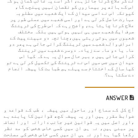
لے کر علاج کرنا جائز ہے، اگر اسے یہ غالب گمان ہو کہ
اس کے ہاتھ پر بیماروں کو نقصان نہیں پہنچے گا،
کیونکہ اس نے اسی میدان کے ایک شعبے میں مطلوبہ
مہارت حاصل کر لی ہے اور اسی شعبے میں عملی طور پر
علاج کرنا چاہتا ہے، واضح رہے کہ اس طرح کی ٹریننگ
صرف ایک شعبے میں ہی نہیں ہوتی ہیں بلکہ مختلف
شعبوں میں ہوتی رہتی ہیں،چنانچہ دو مہینے پیٹ کے
امراض والے شعبے میں ٹریننگ کرائی جاتی ہے پھر دو
ماہ یا دو ماہ سے زیادہ دوسرے شعبے میں ٹریننگ
کرائی جاتی ہیں ، بہر حال سوال یہ ہے کہ کیا اس
میدان میں جس میں اس نے ٹریننگ کی تکمیل کر لی ہے تو
کیا سال کے اختتام سے پہلے ہى طبابت کا پیشہ انجام
دے سکتا ہے؟.
ANSWER
آج کل کے سماج اور ماحول میں پیشہ ء طب کے قواعد و
ضوابط مقرر ہیں اور یہ پیشہ کچھ قوانین کا پابند ہے
،اور اصل میں یہ قوانین غیر جانب دارانہ اور انصاف
پر مبنی ہیں، نہ ہى ان میں کسی خاص شخص کو مد نظر
رکھا گیا ہے اور نہ ہی ان میں کسی خاص شخص کی مصلحت