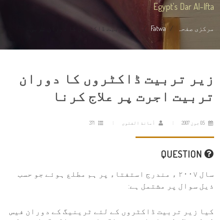
Egypt's Dar Al-Ifta
مرکزی صفحہ
Fatwa
زیر تربیت ڈاکٹروں کا دوران تربی...
زیر تربیت ڈاکٹروں کا دوران
تربیت اجرت پر علاج کرنا
05 جون 2007
أمانة الفتوى
371
QUESTION
سال ٢٠٠٧ ء مندرج استفتاء پر ہم مطلع ہوئے جو حسب
ذیل سوال پر مشتمل ہے:
کیا زیر تربیت ڈاکٹروں کے لئے ٹرینیگ کے دوران فیس