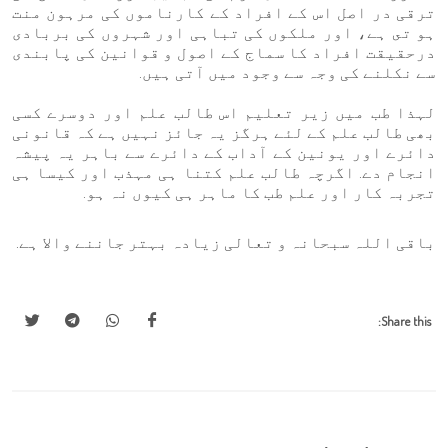
ترقی در اصل اس کے افراد کے کارناموں کی مرہون منت
ہو تى ہے، اور ملکوں کی تباہی اور شہروں کی بربادی
درحقیقت افراد کا سماج کے اصول و قوانین کی پابندی
سے نکلنے کی وجہ سے وجود میں آتی ہيں.
لہذا طب میں زیر تعلیم اس طالب علم اور دوسرے کسی
بھی طالب علم کے لئے ہرگز یہ جائز نہیں ہے کہ قانونی
دائرے اور یونین کے آداب کے دائرے سے باہر یہ پیشہ
انجام دے. اگرچہ طالب علم کتنا ہی مہذب اور کیسا ہی
تجربہ کار اور علم طب کا ماہر ہی کیوں نہ ہو.
باقی اللہ سبحانہ و تعالی زیادہ بہتر جاننے والا ہے.
Share this: