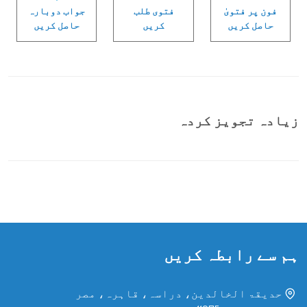
فون پر فتویٰ
فتوی طلب
جواب دوبارہ
حاصل کریں
کریں
حاصل کریں
زیادہ تجویز کردہ
ہم سے رابطہ کریں
حدیقۃ الخالدین، دراسہ، قاہرہ، مصر