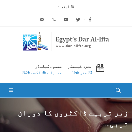
اردو
ask@dar-alifta.org
+20 2 25970400
Youtube
Twitter
Facebook
ہجری کیلنڈر
عیسوی کیلنڈر
23 صفر 1448
جمعرات, 06 اگست 2026
زیر تربیت ڈاکٹروں کا دوران
تربی...