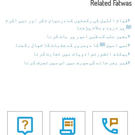
Related Fatwas
قیام اللیل کی رکعتوں کے درمیان ذکر اور نبی اکرم
ﷺ پر درود و سلام پڑھنا
بغیر علم کے طبی امور پر بات کرنا
نبیِ امین ﷺ کا دوسروں کے جذبات کا خیال رکھنا
ہیلتھ انشورنس ادویات میں تجارت کرنا
قبر بھر جانے کی صورت میں اس میں تصرف کرنا