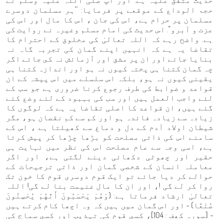
حدیث متفق علیہ ہے. اور آپ صلی اللہ علیہ وسلم نے
حجۃ الوداع کے موقعے پر فرمایا: ''ہر مسلمان دوسرے
مسلمان پر حرام ہے، اس کی جان ، اس کا مال اور اس کی
عزت و آبرو''. اس حدیث کی امام مسلم وغیرہ نے روایت کی
ہے. واضح رہے کہ اللہ تعالیٰ کی مخلوق کے احترام کا
تقاضا یہ ہے کہ انہیں اپنے گمان کی تجربہ گاہ نہ
بنایا جائے اور ان پر مشق اور آزمائش نہ کى جائے اگر
چہ گمان کتنا ہی پختہ کیوں نہ ہو اور اندازہ کتنا ہی
یقینی کیوں نہ ہو، بلکہ اس سلسلے میں اس پیشہ کے ان
قواعد و ضوابط کی طرف رجوع کرنا ضروری ہے جو سب کے
لئے واجب العمل ہیں اور سب کی بہبود کے لئے وضع کئے
گئے ہیں، ان قواعد کا اصلی تقاضا یہ ہے کہ لوگوں کا
زیادہ سے زیادہ فائدہ ہو اور کم سے کم نقصان ہو، مگر
شیطان اولاد آدم کے دل و دماغ سے کھیلتا ہے ، اس کے
سامنے اس کی ذاتی مصلحت کو بڑھا چڑھا کر پیش کرتا
ہے، اسی وجہ سے عام مصلحت اس کی نظر میں نہایت ہی
حقیر اور چھوٹی دکھائی دینے لگتی ہے، اور اگر
معاملہ انسان کے شخصی گمان اور ذاتی ترجیحات کے
حوالے کر دیا جائے تو ایک قوم دوسری قوم کا خون تک
روا کر لے گی !، اور ان كا مال غنیمت بنا لے گی! اللہ
تعالیٰ ارشاد فرماتا ہے: (وَهُمْ يَحْسَبُونَ أَنَّهُمْ يُحْسِنُونَ
صُنْعًا) - اور اس گمان میں ہیں کہ وہ اچھا کام کرتے ہیں
- [سورہ کھف : 104]، كسى قوم کی تہذیب اور كسى سماج کی