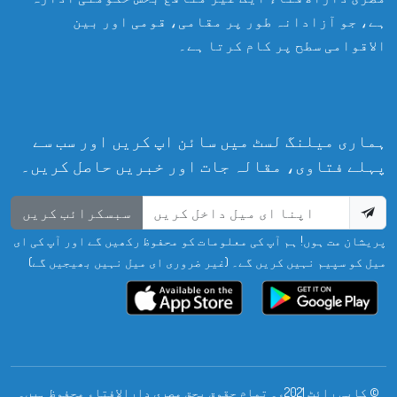
ہے، جو آزادانہ طور پر مقامی، قومی اور بین
الاقوامی سطح پر کام کرتا ہے۔
ہماری میلنگ لسٹ میں سائن اپ کریں اور سب سے
پہلے فتاوی، مقالہ جات اور خبریں حاصل کریں۔
سبسکرائب کریں
پریشان مت ہوں! ہم آپ کی معلومات کو محفوظ رکھیں گے اور آپ کی ای
میل کو سپیم نہیں کریں گے۔ (غیر ضروری ای میل نہیں بھیجیں گے)
© کاپی رائٹ 2021ء۔ تمام حقوق بحق مصری دارالافتاء محفوظ ہیں۔