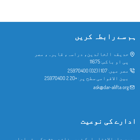
ہم سے رابطہ کریں
حدیقۃ الخالدین، دراسہ، قاہرہ، مصر
پی او باکس: 11675
مصر میں:
107
|
(02) 25970400
بین الاقوامی سطح پر:
+20 2 25970400
ask@dar-alifta.org
ادارے کی نوعیت
مصری دارالافتاء ایک غیر منافع بخش حکومتی ادارہ