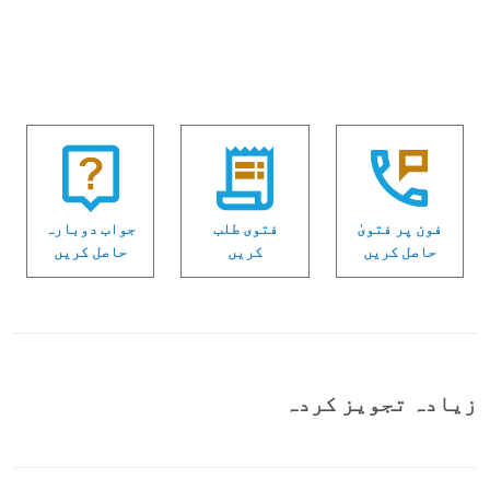
فون پر فتویٰ
فتوی طلب
جواب دوبارہ
حاصل کریں
کریں
حاصل کریں
زیادہ تجویز کردہ