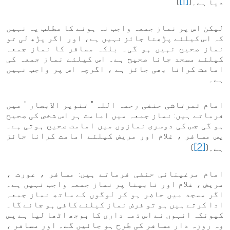
[1]
دیا ہے۔(
)
لیکن اس پر نماز جمعہ واجب نہ ہونے کا مطلب یہ نہیں
کہ اس کیلئے پڑھنا جائز نہیں ہے، اور اگر پڑھ لی تو
نماز صحیح نہیں ہو گی۔ بلکہ مسافر کا نماز جمعہ
کیلئے مسجد جانا صحیح ہے۔ اس کیلئے نماز جمعہ کی
امامت کرانا بھی جائز ہے ، اگرچہ اس پر واجب نہیں
ہے۔
امام تمرتاشی حنفی رحمہ اللہ " تنویر الابصار " میں
فرماتے ہیں: نماز جمعہ میں امامت ہر اس شخص کی صحیح
ہو گی جس کی دوسری نمازوں میں امامت صحیح ہوتی ہے۔
پس مسافر ، غلام اور مریض کیلئے امامت کرانا جائز
[2]
ہے۔(
)
امام مرغینانی حنفی فرماتے ہیں: مسافر ، عورت ،
مریض ، غلام اور نابینا پر نماز جمعہ واجب نہیں ہے۔
اگر مسجد میں حاضر ہو کر لوگوں کے ساتھ نماز جمعہ
ادا کرتے ہیں ہو تو فرض نماز کیلئے کافی ہو جائے گا۔
کیونکہ انہوں نے اس ذمہ داری کا بوجھ اٹھا لیا ہے پس
وہ روزہ دار مسافر کی طرح ہو جائیں گے۔ اور مسافر ،