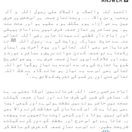
الحمد للہ والصلاۃ و السلام علی رسول اللہ و آلہ
وصحبہ و من والاہ۔۔۔ وبعد:نمازِ جمعہ ہر اس شخص پر فرضِ
عین ہے جو آزاد ہو، مکلف ہو ، مقیم ہو اور صحت مند
ہو۔ پس مسافر پر نماز جمعہ فرض نہیں ہے،امام بیہقی
اور امام دار قطنی نے سیدنا جابر رضی اللہ تعالی
عنہ سے حدیث مبارکہ روایت کی ہے : رسول اللہ ﷺ نے
فرمایا: جو بھی اللہ تعالی اور یوم آخرت پر ایمان
رکھتا ہے تو جمعہ کے دن سوائے مریض ، مسافر ، عورت ،
بچے اور غلام کے اس پر نمازِ جمعہ فرض ہے ۔ پس جو تفریح
طبع یا تجارت کی وجہ سے اس سے بے نیاز ہوگیا تو اللہ
تعالی بھی اس سے بے نیاز ہو جائے گا، بے شک اللہ
تعالی غنی اور ہر قسم کی تعریف کے لائق ہے۔ "
امام سرخسی رحمہ اللہ فرماتےہیں: اس کا معنی یہ ہے
کہ مسافر کو شہر کی طرف جانے اور نماز جمعہ کیلئے
مسجد میں حاضر ہونے میں مشقت ہوتی ہے اور کبھی ایسا
بھی ہوتا ہے کہ اس کے سامان کی حفاظت کرنے والا بھی
کوئی نہیں ہوتا ، اور کبھی اپنے ساتھیوں سے پیچھے
رہ جاتا ہے، تو اس حرج اور مشقت کو دور کرنے کیلئے
شریعت مطہرہ نے اس سے نمازِ جمعہ کے فرض کو ساقط کر