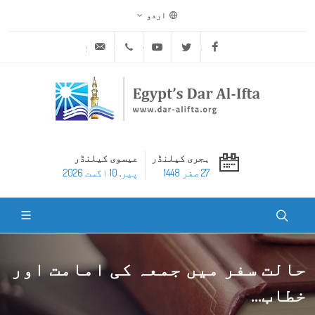
اردو
ask@dar-alifta.org
+20 2 25970400
Youtube
Twitter
Facebook
ہجری کیلنڈر
عیسوی کیلنڈر
27 صفر 1448
پير, 10 اگست 2026
حالت سفر میں جمعہ کی امامت اور
خطاب...