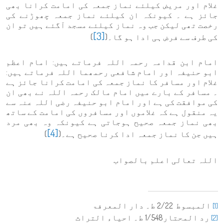
غلام اور مریض کیلئے نماز جمعہ کی امامت کرانا بھی
جائز ہے ۔ کیونکہ ان کیلئے نماز جمعہ چھوڑنے کی
رخصت تھی لیکن جب وہ نماز کیلئے مسجد آگئے ہیں تو ان
[3]
کی طرف سے فرض ہی ادا ہو گا۔(
)
امام ابن قدامہ رحمہ اللہ فرماتے ہیں: امام اعظم
ابو حنیفہ اور امام شافعی رحمھما اللہ فرماتے ہیں:
غلام اور مسافر کا نماز جمعہ کی امامت کرانا جائز ہے
۔ مسافر کے بارے میں امام مالک رحمہ اللہ نے بھی ان
کی موافقت کی ہے اور امام ابو حنیفہ رضی اللہ عنہ سے
یہ منقول ہے کہ غلاموں اور مسافروں کی امامت کے ساتھ
بھی نماز جمعہ صحیح ہوجاتی ہے کیونکہ وہ بھی مرد
[4]
ہیں جن کا نماز جمعہ ادا کرنا صحیح ہے۔(
)
اللہ تعالی اعلم بالصواب
المبسوط 2/22 ط۔ دار المعرفۃ
[1]
رد المحتار1/548 ط۔ احیاء التراث
[2]