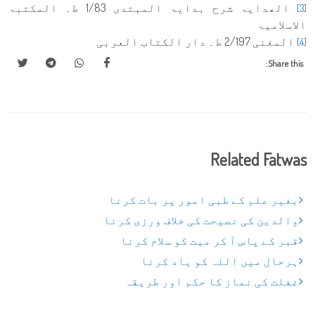
الھدایۃ شرح بدایۃ المبتدی 1/83 ط۔ المکتبۃ
[3]
الاسلامیۃ
المغنی 2/197 ط۔ دار الکتاب العربی
[4]
Share this:
Related Fatwas
بغیر علم کے طبی امور پر بات کرنا
والدین کی نصیحت کی خلاف ورزی کرنا
قبر کے پاس آ کر میت کو سلام کرنا
ہرحال میں اللہ کو یاد کرنا
غفلت کی نماز کا حکم اور طریقہ