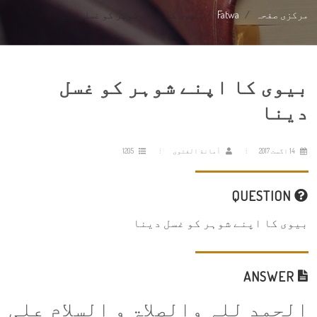
مرکزی صفحہ
Fatwa
بیوی کا اپنے شوہر کو غسل دینا
بیوی کا اپنے شوہر کو غسل
دینا
14 اگست 2017
أمانة الفتوى
1205
QUESTION
بیوی کا اپنے شوہر کو غسل دینا
ANSWER
الحمد للہ والصلاۃ و السلام علی