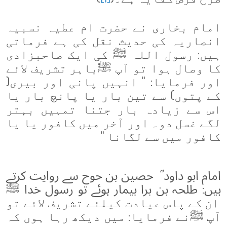
امام بخاری نے حضرت ام عطیہ نسبیہ
انصاریہ کی حدیث نقل کی ہے فرماتی
ہیں: رسول اللہ
ﷺ
کی ایک صاحبزادی
کا وصال ہوا تو آپ
ﷺ
باہر تشریف لائے
اور فرمایا: " انہیں پانی اور بیری(
کے پتوں) سے تین بار یا پانچ بار یا
اس سے زیادہ بار جتنا تمہیں بہتر
لگے غسل دو۔ اور آخر میں کافور یا یا
کافور میں سے لگانا "
امام ابو داود ؒ حصین بن حوح سے روایت کرتے
ہیں: طلحہ بن برا بیمار ہوئے تو رسول خدا
ﷺ
ان کے پاس عیادت کیلئے تشریف لائے تو
آپ
ﷺ
نے فرمایا: میں دیکھ رہا ہوں کہ