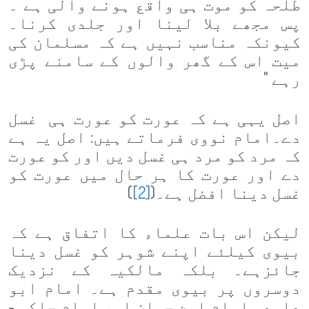
طلحہ کو موت ہی واقع ہونے والی ہے ۔
پس مجھے بلا لینا اور جلدی کرنا۔
کیونکہ مناسب نہیں ہے کہ مسلمان کی
میت اس کے گھر والوں کے سامنے پڑی
رہے "
اصل یہی ہے کہ عورت کو عورت ہی غسل
دے۔امام نووی فرماتے ہیں: اصل یہ ہے
کہ مرد کو مرد ہی غسل دیں اور کو عورت
دے اور عورت کا ہر حال میں عورت کو
غسل دینا افضل ہے۔(
[2]
)
لیکن اس بات علماء کا اتفاق ہے کہ
بیوی کیلئے اپنے شوہر کو غسل دینا
جائزہے۔ بلکہ مالکیہ کے نزدیک
دوسروں پر بیوی مقدم ہے۔ امام ابو
داود، امام ابن حبان اور امام حاکم -