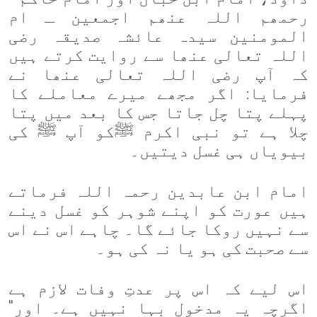
رحمھم اللہ عنھم اجمعین ـ ام
المومنین سیدہ عائشہ صدیقہ رضی
اللہ تعالی عنھا سے روایت کرتے ہیں
کہ آپ رضی اللہ تعالی عنھا نے
فرمایا: اگر مجھے میرے معاملے کا
پہلے پتا چل جاتا جس کا بعد میں پتا
چلا ہے تو نبی اکرم
ﷺ
کو آپ
ﷺ
کی
بیویاں ہی غسل دیتیں۔
امام ابن عابدین رحمہ اللہ فرماتے
ہیں عورت کو اپنے شوہر کو غسل دینے
سے نہیں روکا جائے گا۔ چاہے اس نے اس
سے صحبت کی ہو یا نہ کی ہو۔
اس لیے کہ اس پر عدتِ وفات لازم ہے
اگرچہ یہ مدخول بہا نہیں ہے۔ اور"