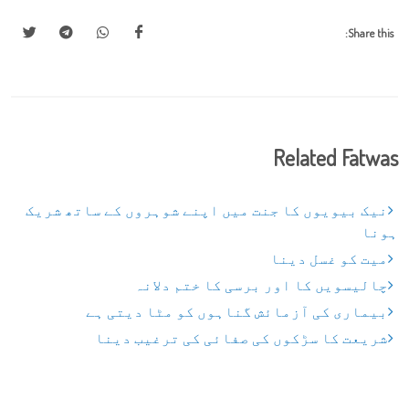
Share this:
Related Fatwas
نیک بیویوں کا جنت میں اپنے شوہروں کے ساتھ شریک
ہونا
میت کو غسل دینا
چالیسویں کا اور برسی کا ختم دلانہ
بیماری کی آزمائش گناہوں کو مٹا دیتی ہے
شریعت کا سڑکوں کی صفائی کی ترغیب دینا