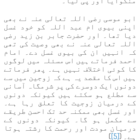
منگوایا اور پی لیا۔
ابو موسی رضی اللہ تعالی عنہ نے بھی
اپنی بیوی ام عبد اللہ کو خود غسل
دیا تھا۔ اور حضرت جابر بن زید رضی
اللہ تعالی عنہ نے بھی وصیت کی تھی
کہ انہیں ان کی بیوی غسل دے۔ امام
احمد فرماتے ہیں اس مسئلہ میں لوگوں
کا کوئی اختلاف نہیں ہے۔ پھر فرماتے
ہیں اس کا مقصد یہ ہے کہ زوجین میں سے
دونوں ایک دوسرے کی پر شرمگاہ آسانی
سے مطلع ہو سکتے ہیں کیونکہ دونوں
کے درمیان زوجیت کا تعلق رہا ہے۔
اور غسل بھی ممکنہ حد تک احسن طریقے
سے مکمل ہو گا۔ کیونکہ دونوں کے
درمیان مودت اور رحمت کا رشتہ ہوتا
ہے۔ (
[5]
)