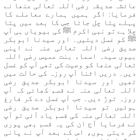
عائشہ صدیقہ رضی اللہ تعالی عنھا نے
فرمایا: اگر ہمیں ہمارے معاملے کا
پہلے پتا چل جاتا جس کا بعد میں پتا
چلا ہے تو نبی اکرم
ﷺ
کی بیویاں ہی آپ
ﷺ
کو غسل دیتیں۔ اور سیدنا ابوبکر
صدیق رضی اللہ تعالی عنہ نے اپنی
بیوی سیدہ اسماء بنت عمیس رضی اللہ
تعالی عنھا کو وصیت کی تھی آپ کو غسل
دیں۔ دریں اثنا آپ روزہ کی حالت میں
تھیں اور سیدنا ابوبکر صدیق رضی
اللہ تعالی عنہ نے قسم کھائی کہ آپ
روزہ توڑ دیں۔ جب آپ غسل دے کر فارغ
ہوئیں تو سیدنا ابوبکر صدیق رضی
اللہ تعالی عنہ کی قسم یاد آئی تو آپ
نے فرمایا آج ان کی یہ قسم بھی پوری
کر دیتی ہوں، اس کے بعد آپ نے پانی