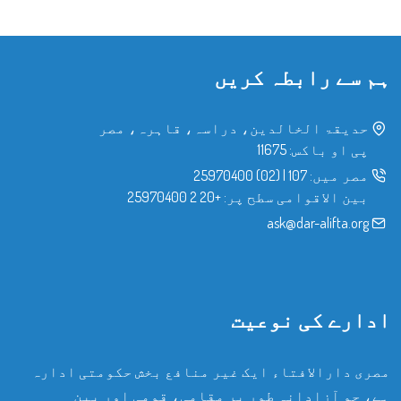
ہم سے رابطہ کریں
حدیقۃ الخالدین، دراسہ، قاہرہ، مصر
پی او باکس: 11675
مصر میں:
107
|
(02) 25970400
بین الاقوامی سطح پر:
+20 2 25970400
ask@dar-alifta.org
ادارے کی نوعیت
مصری دارالافتاء ایک غیر منافع بخش حکومتی ادارہ
ہے، جو آزادانہ طور پر مقامی، قومی اور بین