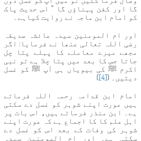
گا اور کفن پہناؤں گا " اس حدیث پاک
کو امام ابن ماجہ نے روایت کیاہے۔
اور ام المومنین سیدہ عائشہ صدیقہ
رضی اللہ تعالی عنھا نے فرمایا: اگر
مجھے میرے معاملے کا پہلے پتا چل
جاتا جس کا بعد میں پتا چلا ہے تو نبی
اکرم
ﷺ
کی بیویاں ہی آپ
ﷺ
کو غسل
دیتیں۔ (
[4]
)
امام ابن قدامہ رحمہ اللہ فرماتے
ہیں عورت اپنے شوہر کو غسل دے سکتی
ہے۔ ابن منذر فرماتے ہیں، اس بات پر
اہل علم کا کا اجماع ہے کہ عورت اپنے
شوہر کی وفات کے بعد اس کو غسل دے
سکتی ہے۔ اور ام المومنین سیدہ