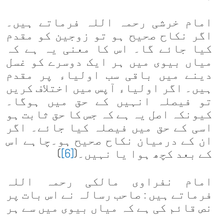
امام خرشی رحمہ اللہ فرماتے ہیں۔
اگر نکاح صحیح ہو تو زوجین کو مقدم
کیا جائے گا۔ اس کا معنی یہ ہے کہ
میاں بیوی میں ہر ایک دوسرے کو غسل
دینے میں باقی سب اولیاء پر مقدم
ہیں۔ اگر اولیاء آپس میں اختلاف کریں
تو فیصلہ انہیں کے حق میں ہوگا۔
کیونکہ اصل یہ ہے کہ جس کا حق ثابت ہو
اسی کے حق میں فیصلہ کیا جائے۔ اگر
ان کے درمیان نکاح صحیح ہو۔چاہے اس
کے بعد کچھ ہوا یا نہیں۔(
[6]
)
امام نفراوی مالکی رحمہ اللہ
فرماتے ہیں : صاحب رسالہ نے اس بات پر
نص قائم کی ہے کہ میاں بیوی میں سے ہر