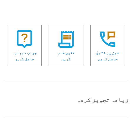
فون پر فتویٰ
فتوی طلب
جواب دوبارہ
حاصل کریں
کریں
حاصل کریں
زیادہ تجویز کردہ