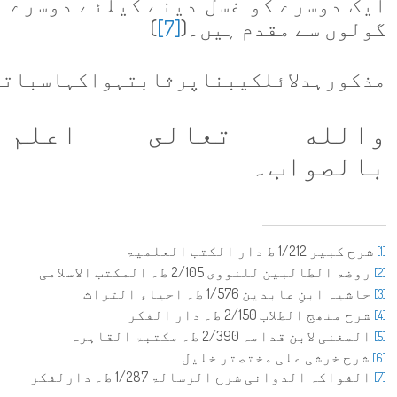
ایک دوسرے کو غسل دینے کیلئے دوسرے
گولوں سے مقدم ہیں۔(
[7]
)
مذکورہ
دلائل
کی
بنا
پر
ثابت
ہوا
کہ
اس
بات
پ
والله تعالى اعلم
بالصواب
۔
شرح کبیر 1/212 ط دار الکتب العلمیۃ
[1]
روضۃ الطالبین للنووی 2/105 ط۔ المکتب الاسلامی
[2]
حاشیہ ابنِ عابدین 1/576 ط۔ احیاء التراث
[3]
شرح منھج الطلاب 2/150 ط۔ دار الفکر
[4]
المغنی لابن قدامہ 2/390 ط۔ مکتبۃ القاہرہ
[5]
شرح خرشی علی مختصتر خلیل
[6]
الفواکہ الدوانی شرح الرسالۃ 1/287 ط۔ دارلفکر
[7]