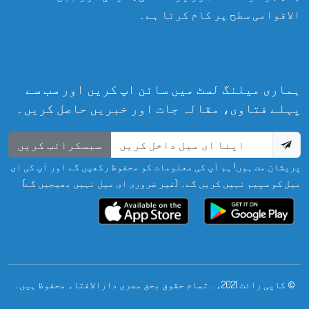
الاقوامی سطح پر کام کرتا ہے۔
ہماری میلنگ لسٹ میں سائن اپ کریں اور سب سے
پہلے فتاوی، مقالہ جات اور خبریں حاصل کریں۔
سبسکرائب کریں
پریشان مت ہوں! ہم آپ کی معلومات کو محفوظ رکھیں گے اور آپ کی ای
میل کو سپیم نہیں کریں گے۔ (غیر ضروری ای میل نہیں بھیجیں گے)
© کاپی رائٹ 2021ء۔ تمام حقوق بحق مصری دارالافتاء محفوظ ہیں۔