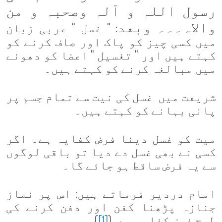
رسول اللہ و آلہ وصحبہ و من
والاہ
۔۔۔
وبعد
: " غسل " عربی زبان
میں کسی چیز کو پاک اور صاف کرنے کو
کہتے ہیں اور " تغسیل " اعضا کو دھونے
میں مبالغہ کرنے کو کہتے ہیں۔
شریعت میں غسل کی نیت سے تمام جسم پر
پانی بہانے کو کہتے ہیں۔
میت کو غسل دینا فرض کفایہ ہے۔ اگر
کسی نے بھی غسل دے دیا تو باقی لوگوں
سے یہ فرض ساقط ہو جائے گا۔
امام دردیر فرماتے ہیں: اس پر نماز
جنازہ پڑھنا کفن اور دفن کرنے کی
طرح فرض کفایہ ہے۔(
[1]
)