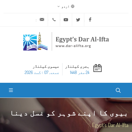
اردو
ask@dar-alifta.org
+20 2 25970400
Youtube
Twitter
Facebook
ہجری کیلنڈر
عیسوی کیلنڈر
24 صفر 1448
جمعه, 07 اگست 2026
بیوی کا اپنے شوہر کو غسل دینا
Egypt's Dar Al-Ifta