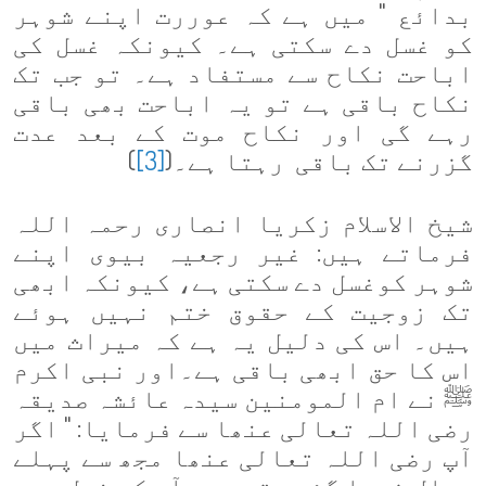
بدائع " میں ہے کہ عوررت اپنے شوہر
کو غسل دے سکتی ہے۔ کیونکہ غسل کی
اباحت نکاح سے مستفاد ہے۔ تو جب تک
نکاح باقی ہے تو یہ اباحت بھی باقی
رہے گی اور نکاح موت کے بعد عدت
گزرنے تک باقی رہتا ہے۔(
[3]
)
شیخ الاسلام زکریا انصاری رحمہ اللہ
فرماتے ہیں: غیر رجعیہ بیوی اپنے
شوہر کوغسل دے سکتی ہے، کیونکہ ابھی
تک زوجیت کے حقوق ختم نہیں ہوئے
ہیں۔ اس کی دلیل یہ ہے کہ میراث میں
اس کا حق ابھی باقی ہے۔اور نبی اکرم
ﷺ
نے ام المومنین سیدہ عائشہ صدیقہ
رضی اللہ تعالی عنھا سے فرمایا: " اگر
آپ رضی اللہ تعالی عنھا مجھ سے پہلے
وصال فرما گئیں تو میں آپ کو غسل دوں