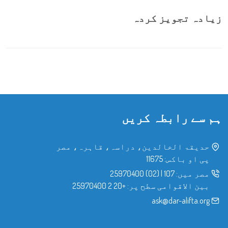
زیادہ تجویز کردہ
ہم سے رابطہ کریں
حدیقۃ الخالدین، دراسہ، قاہرہ، مصر
پی او باکس: 11675
مصر میں:
107
|
(02) 25970400
بین الاقوامی سطح پر:
+20 2 25970400
ask@dar-alifta.org