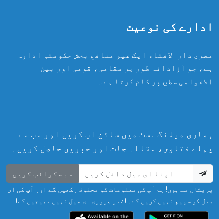
ادارے کی نوعیت
مصری دارالافتاء ایک غیر منافع بخش حکومتی ادارہ
ہے، جو آزادانہ طور پر مقامی، قومی اور بین
الاقوامی سطح پر کام کرتا ہے۔
ہماری میلنگ لسٹ میں سائن اپ کریں اور سب سے
پہلے فتاوی، مقالہ جات اور خبریں حاصل کریں۔
سبسکرائب کریں
پریشان مت ہوں! ہم آپ کی معلومات کو محفوظ رکھیں گے اور آپ کی ای
میل کو سپیم نہیں کریں گے۔ (غیر ضروری ای میل نہیں بھیجیں گے)