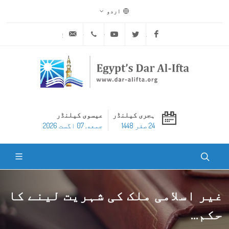
اردو
ask@dar-alifta.org
+20 2 25970400
Youtube
Twitter
Facebook
ہجری کیلنڈر
عیسوی کیلنڈر
24 صفر 1448
جمعه, 07 اگست 2026
غیر اسلامی ملک کی شہریت لینے کا
حکم...