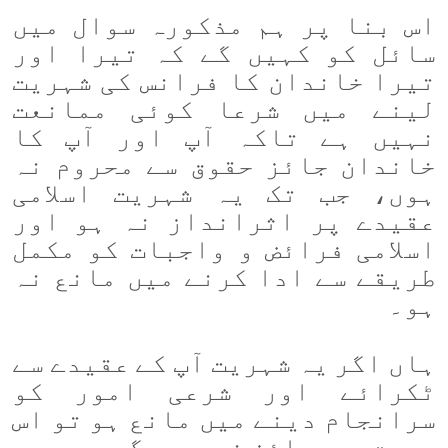
اس بنا پر ہم مذکورہ سوال میں
سائل کو کہیں گے کہ تیرا اور
تیرا خاندان کا فرانس کی شہریت
لینے میں شرعا کوئی ممانعت
نہیں ہے تاکہ آپ اور آپ کا
خاندان جائز حقوق سے محروم نہ
ہوں، جب تک یہ شہریت اسلامی
عقیدے پر اثرانداز نہ ہو اور
اسلامی فرائض و واجبات کو مکمل
طریقے سے ادا کرنے میں مانع نہ
ہو۔
ہاں اگر یہ شہریت آپ کے عقیدے سے
ٹکرائے اور شرعی امور کو
سرانجام دینے میں مانع ہو تو اس
صورت میں جائز نہیں ہوگی۔