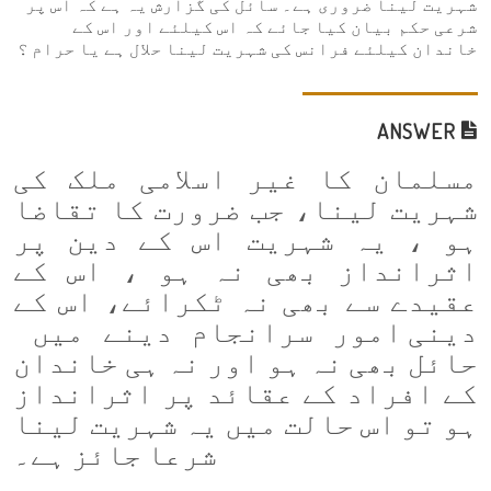
شہریت لینا ضروری ہے۔ سائل کی گزارش یہ ہے کہ اس پر
شرعی حکم بیان کیا جائے کہ اس کیلئے اور اس کے
خاندان کیلئے فرانس کی شہریت لینا حلال ہے یا حرام ؟
ANSWER
مسلمان کا غیر اسلامی ملک کی
شہریت لینا، جب ضرورت کا تقاضا
ہو ، یہ شہریت اس کے دین پر
اثرانداز بھی نہ ہو ، اس کے
عقیدے سے بھی نہ ٹکرائے، اس کے
دینی امور سرانجام دینے میں
حائل بھی نہ ہو اور نہ ہی خاندان
کے افراد کے عقائد پر اثرانداز
ہو تو اس حالت میں یہ شہریت لینا
شرعا جائز ہے۔