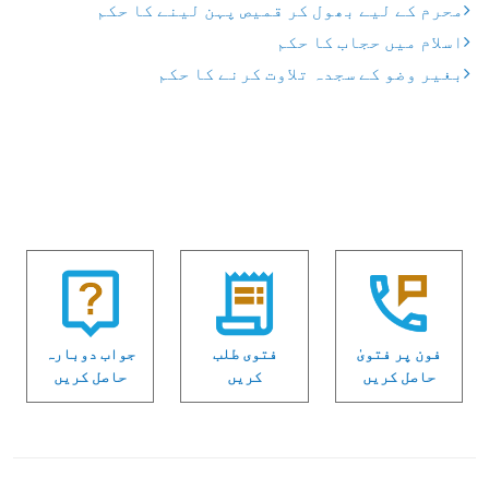
محرم کے لیے بھول کر قمیص پہن لینے کا حکم
اسلام میں حجاب کا حکم
بغیر وضو کے سجدہ تلاوت کرنے کا حکم
فون پر فتویٰ
فتوی طلب
جواب دوبارہ
حاصل کریں
کریں
حاصل کریں