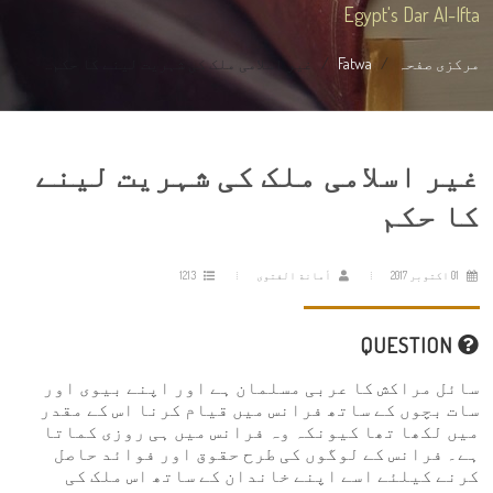
Egypt's Dar Al-Ifta
مرکزی صفحہ
Fatwa
غیر اسلامی ملک کی شہریت لینے کا حکم...
غیر اسلامی ملک کی شہریت لینے
کا حکم
01 اکتوبر 2017
أمانة الفتوى
1213
QUESTION
سائل مراکش کا عربی مسلمان ہے اور اپنے بیوی اور
سات بچوں کے ساتھ فرانس میں قیام کرنا اس کے مقدر
میں لکھا تھا کیونکہ وہ فرانس میں ہی روزی کماتا
ہے۔ فرانس کے لوگوں کی طرح حقوق اور فوائد حاصل
کرنے کیلئے اسے اپنے خاندان کے ساتھ اس ملک کی