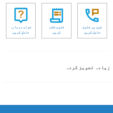
فون پر فتویٰ
فتوی طلب
جواب دوبارہ
حاصل کریں
کریں
حاصل کریں
زیادہ تجویز کردہ