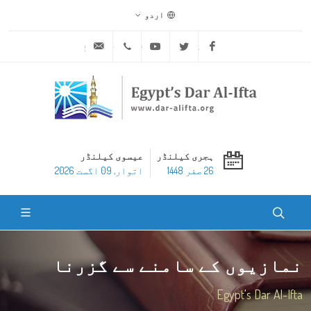
اردو
ask@dar-alifta.org
+20 2 25970400
Youtube
Twitter
Facebook
ہجری کیلنڈر
عیسوی کیلنڈر
26 صفر 1448
اتوار, 09 اگست 2026
نمازیوں کے سامنے سے گزرنا
Egypt's Dar Al-Ifta