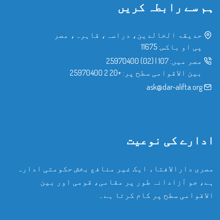
ہم سے رابطہ کریں
حدیقۃ الخالدین، دراسہ، قاہرہ، مصر
پی او باکس: 11675
مصر میں:
107
|
(02) 25970400
بین الاقوامی سطح پر:
+20 2 25970400
ask@dar-alifta.org
ادارے کی نوعیت
مصری دارالافتاء ایک غیر منافع بخش حکومتی ادارہ
ہے، جو آزادانہ طور پر مقامی، قومی اور بین
الاقوامی سطح پر کام کرتا ہے۔