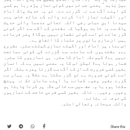
بينَ يَدَيه '' یعنی: جب تم میں کوئی نماز پڑھ رہا ہو کسی
کو اپنے آگے سے نہ گزرنے دے۔ تو یہ حدیث پاک امام
اور اکیلے نماز ادا کرنے والے کے ساتھ خاص ہے،
سیدنا ابنِ عباس رضی اللہ تعالی عنھما والی حدیث
پاک سے یہ ثابت ہوگیا کہ مقتدی کے آگے سے اگر کوئی
گزر جائے تو اسے کوئی نقصان نہیں ہوگا؛ پھر فرماتے
ہیں: ان ساری باتوں پر علماء کا اتفاق ہے۔
اس بناء پر: امام اور اکیلے نمازی کیلئے سترہ مشروع
ہے، مقتدیوں کے سامنے سے گزرنے کی کوئی ممانعت
نہیں ہے؛ کیونکہ امام کا سترہ ہی نمازیوں کا سترہ
شمار ہوتا ہے؛ لیکن اس کا یہ معنی نہیں ہے کہ انسان
بغیر کسی ضرورت کے ان کے آگے سے گزرتا پھرے بلکہ اگر
اسے کوئی ضرورت ہے تو گزر سکتا ہے مثلا وہ یہاں سے
گزرے بغیر وضوء کھانے یا اپنے سامان تک نہ پہنچ
سکتا ہو، یا وہ صف میں سے خالی جگہ پر کرنا چاہتا ہو
وغیرہ وغیرہ۔ تاکہ بغیر کسی شرعی حاجت کے نمازیوں
کی توجہ نہ ہٹائے۔
واللہ سبحانہ وتعالی اعلم۔
Share this: