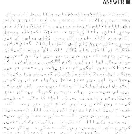
ANSWER
الحمد للہ والصلاۃ والسلام علی سیدنا رسول اللہ وآلہ
وصحبہ ومن والاہ۔ اما بعد! سیدنا عَبد اللهِ بن عَبَّاس
رضي الله تعالى عنهما سے مروی ہے: "أَقبَلتُ راكِبًا على
حِمارٍ أَتانٍ، وأنا يَومَئِذٍ قد ناهَزتُ الاحتِلامَ، ورسولُ
اللهِ صلى الله عليه وآله وسلم يُصَلِّي بمِنًى إلَى غيرِ
جِدارٍ، فمَرَرتُ بينَ يَدَي بَعضِ الصَّفِّ وأَرسَلتُ الأَتانَ تَرتَعُ،
فدَخَلتُ في الصَّفِّ، فلم يُنكَر ذلك عليَّ" رواه الشيخان.
یعنی: بلوغت کے میں قریبی عمر میں ایک دن گدھی پر
سوار ہوکر آیا اور نبی اکرم ﷺ کسی دیوار (وغیرہ کے
سترہ) کے بغیر لوگوں کو نماز پڑھا رہے تھے، تو میں
صف کے ایک حصے کے آگے سے گزر کر گدھی کو چرنے کیلئے
چھوڑ دیا اور میں نماز شامل ہوگیا، تو اس پر کوئی
اعتراض نہیں کیا گیا '' امام نووی رحمہ اللہ فرماتے
ہیں: اس حدیث سے یہ بات ثابت ہو گئی کہ بچے کی نماز
صحیح ہوتی ہے اور یہ بھی کہ امام کا سترہ نمازیوں
کیلئے بھی کافی ہے اور امام ابنِ حجر رحمہ اللہ
فرماتے ہیں: امام ابن عبد البر رحمہ اللہ نے فرمایا:
سیدنا ابنِ عباس رضی اللہ تعالی عنھما والی حدیث
ابو سعید رضی اللہ تعالی عنہ والی حدیث کی تخصیص
کرتی ہے اور ابو سعید رضی اللہ تعالی عنہ والی حدیث
مبارکہ یہ ہے: '' إذا كان أحدكم يُصَلِّي فلا يَدَع أحدًا يَمُرُّ