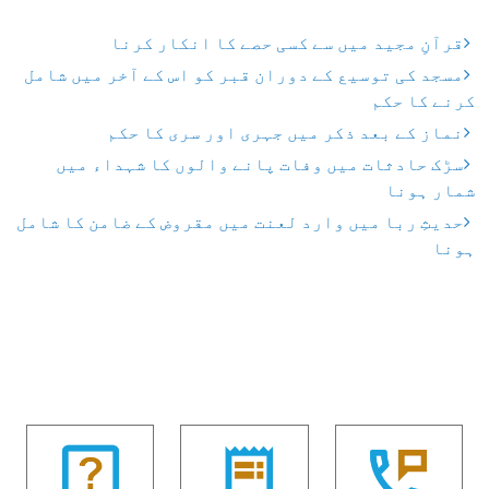
قرآنِ مجید میں سے کسی حصے کا انکار کرنا
مسجد کی توسیع کے دوران قبر کو اس کے آخر میں شامل
کرنے کا حکم
نماز کے بعد ذکر میں جہری اور سری کا حکم
سڑک حادثات میں وفات پانے والوں کا شہداء میں
شمار ہونا
حدیثِ ربا میں وارد لعنت میں مقروض کے ضامن کا شامل
ہونا