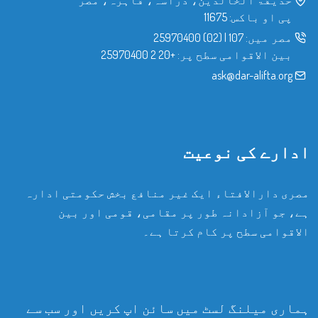
پی او باکس: 11675
مصر میں:
107
|
(02) 25970400
بین الاقوامی سطح پر:
+20 2 25970400
ask@dar-alifta.org
ادارے کی نوعیت
مصری دارالافتاء ایک غیر منافع بخش حکومتی ادارہ
ہے، جو آزادانہ طور پر مقامی، قومی اور بین
الاقوامی سطح پر کام کرتا ہے۔
ہماری میلنگ لسٹ میں سائن اپ کریں اور سب سے