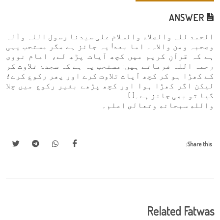
ANSWER
الحمد للہ والصلاۃ والسلام علی سیدنا رسول اللہ وآلہ
وصحبہ ومن والاہ۔ اما بعد! یہ جائز ہے مگر مستحب یہی
ہے کہ قرآنِ کریم میں کچھ آیات پڑھ لے، امام نووی
رحمہ اللہ فرماتے ہیں: مستحب یہ ہے کہ سجدۂ تلاوت کر
کے کھڑا ہو کر کچھ آیات تلاوت کرے اور پھر رکوع کرے؛
لیکن اگر کھڑا ہوا اور کچھ پڑھے بغیر رکوع میں چلا
گیا تو بھی جائز ہے۔( )
والله سبحانه وتعالى اعلم۔
Share this:
Related Fatwas