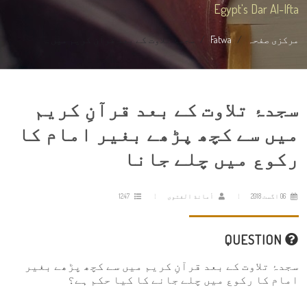
Egypt's Dar Al-Ifta
مرکزی صفحہ
Fatwa
سجدۂ تلاوت کے بعد قرآنِ کریم میں ...
سجدۂ تلاوت کے بعد قرآنِ کریم
میں سے کچھ پڑھے بغیر امام کا
رکوع میں چلے جانا
06 اگست 2018
أمانة الفتوى
1247
QUESTION
سجدۂ تلاوت کے بعد قرآنِ کریم میں سے کچھ پڑھے بغیر
امام کا رکوع میں چلے جانے کا کیا حکم ہے؟