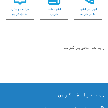
فون پر فتویٰ
فتوی طلب
جواب دوبارہ
حاصل کریں
کریں
حاصل کریں
زیادہ تجویز کردہ
ہم سے رابطہ کریں
حدیقۃ الخالدین، دراسہ، قاہرہ، مصر