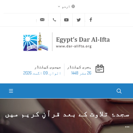
اردو
ask@dar-alifta.org
+20 2 25970400
Youtube
Twitter
Facebook
ہجری کیلنڈر
عیسوی کیلنڈر
26 صفر 1448
اتوار, 09 اگست 2026
سجدۂ تلاوت کے بعد قرآنِ کریم میں
...