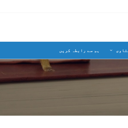
تاوی
ہم سے رابطہ کریں