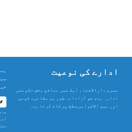
ادارے کی نوعیت
ہما
سب 
خبر
مصری دارالافتاء ایک غیر منافع بخش حکومتی
ادارہ ہے، جو آزادانہ طور پر مقامی، قومی
اور بین الاقوامی سطح پر کام کرتا ہے۔
پریش
اور 
میل 