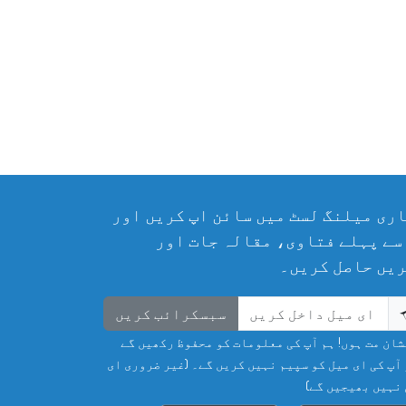
ری میلنگ لسٹ میں سائن اپ کریں اور
سے پہلے فتاوی، مقالہ جات اور
یں حاصل کریں۔
سبسکرائب کریں
ان مت ہوں! ہم آپ کی معلومات کو محفوظ رکھیں گے
آپ کی ای میل کو سپیم نہیں کریں گے۔ (غیر ضروری ای
نہیں بھیجیں گے)