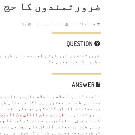
ضرورتمندوں کا حج
14 اگست 2018
أمانة الفتوى
1367
QUESTION
ضرورتمندوں اور ذہنی اور جسمانی طور پر 
مطہرہ کا کیا حکم ہے؟
ANSWER
الحمد للہ والصلاۃ والسلام علی سیدنا رسول
جسمانی طور پر معذور ہیں اگر وہ مالی طور
جو صحتمند انسان کا حکم ہے، چاہے خود ا
باری تعالی ہے:
﴿وللهِ عَلَى النَّاسِ حِجُّ الْبَيْتِ 
کیلئے فرض ہے لوگوں پر حج اس کے گھر کا جو
ذہنی طور پر معذور انسان کا ہے جس کی معذو
کی طرف سے حج صحیح ہو گا ان کا فرض ادا ہو 