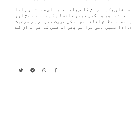
ے خارج کردے، ان کا حج اور عمرہ اس صورت میں ادا
ا جائے اور وہ کسی دوسرے انسان کی مدد سے حج اور
 علماء عظام افاقہ ہونے کی صورت میں ان پر فرضیت
 ادا نہیں بھی ہوا تو بھی اس عمل کا ثواب ان کے