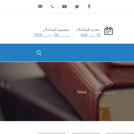
ask@dar-alifta.org
+20 2 25970400
Youtube
Twitter
Facebook
ہجری کیلنڈر
عیسوی کیلنڈر
25 صفر 1448
هفته, 08 اگست 2026
مرکزی صفحہ
Fatwa
ضرورتمندوں کا حج