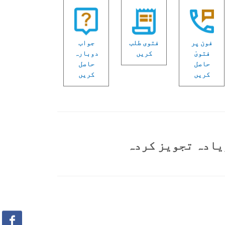
فون پر
فتوی طلب
جواب
فتویٰ
کریں
دوبارہ
حاصل
حاصل
کریں
کریں
یادہ تجویز کردہ