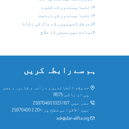
انتہا پسندوں کے فتوے
انتہا پسندوں کی ذہنیت
کمرشل کمپنیوں کے مال کی زکاة
عبادت میں سستی کا علاج
ہم سے رابطہ کریں
حدیقۃ الخالدین، دراسہ، قاہرہ، مصر
پی او باکس: 11675
مصر میں:
107
|
(02) 25970400
بین الاقوامی سطح پر:
+20 2 25970400
ask@dar-alifta.org