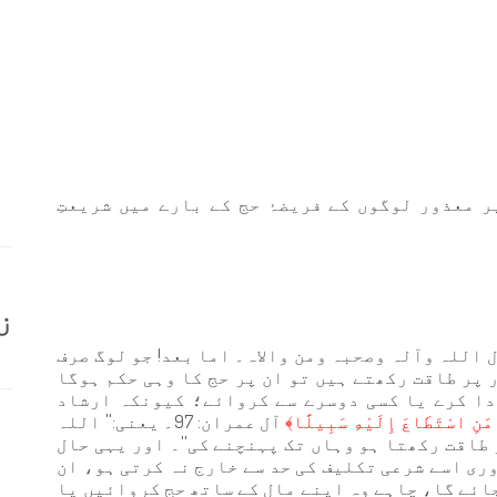
معذور لوگوں کے فریضۂ حج کے بارے میں شریعتِ
ز
 اللہ وآلہ وصحبہ ومن والاہ۔ اما بعد! جو لوگ صرف
 پر طاقت رکھتے ہیں تو ان پر حج کا وہی حکم ہوگا
دا کرے یا کسی دوسرے سے کروائے؛ کیونکہ ارشاد
مَنِ اسْتَطَاعَ إِلَيْهِ سَبِيلًا﴾
آل عمران: 97۔ یعنی:'' اللہ
 طاقت رکھتا ہو وہاں تک پہنچنے کی''۔ اور یہی حال
ری اسے شرعی تکلیف کی حد سے خارج نہ کرتی ہو، ان
جائے گا، چاہے وہ اپنے مال کے ساتھ حج کروائیں یا