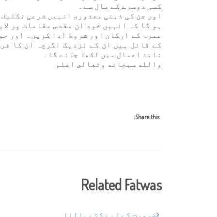
کسی دوسرے کے مال سے۔
اور جن کی ذہنی معذوری انہیں شرعی تکلیف س
ہو گا کہ انہیں خود ان مقدس مقامات پر لای
عمرہ کے ارکان اور شروط ادا کریں۔ اور جو
کے قائل ہیں ان کے نزدیک اگرچہ ان کا فرض
نامۂ اعمال میں لکھا جائے گا۔
والله سبحانه وتعالى اعلم.
Share this:
Related Fatwas
ضرورت کے لیے کتے پالنا