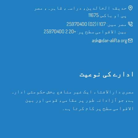
حدیقۃ الخالدین، دراسہ، قاہرہ، مصر
پی او باکس: 11675
مصر میں:
107
|
(02) 25970400
بین الاقوامی سطح پر:
+20 2 25970400
ask@dar-alifta.org
ادارے کی نوعیت
مصری دارالافتاء ایک غیر منافع بخش حکومتی ادارہ
ہے، جو آزادانہ طور پر مقامی، قومی اور بین
الاقوامی سطح پر کام کرتا ہے۔