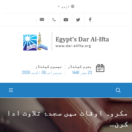
اردو
ask@dar-alifta.org
+20 2 25970400
Youtube
Twitter
Facebook
ہجری کیلنڈر
عیسوی کیلنڈر
23 صفر 1448
جمعرات, 06 اگست 2026
مکروہ اوقات میں سجدۂ تلاوت ادا
کرن...