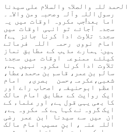
الحمد للہ والصلاۃ والسلام علی سیدنا
رسول اللہ وآلہ وصحبہ ومن والاہ۔
اما بعد
!
جب مکروہ اوقات میں یہ
سجدہ آجائے تو
انہی اوقات میں
سجدۂ تلاوت ادا کرنا جائز ہے
؛
امام نووی رحمہ اللہ فرماتے
ہیں: ہمارے مذہب کے مطابق نماز
کیلئے ممنوعہ اوقات میں سجدۂ
تلاوت ادا کرنا مکروہ نہیں ہے،
سالم بن عمر، قاسم بن محمد،عطا،
شعبی،عکرمہ،حسن بصری، امام
اعظم ابوحنیفہ، اصحاب راے اور
ایک روایت کے مطابق امام مالک
کا بھی یہی قول ہے، اور علماء کے
ایک گروہ نے کہا ہے کہ مکروہ ہے،
ان میں سے سیدنا ابن عمر رضی
اللہ عنہ ، ابنِ مسیب امام مالک
سے ایک روایت، اسحاق اور ابوثور