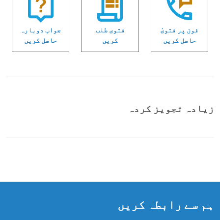
فون پر فتویٰ
فتوی طلب
جواب دوبارہ
حاصل کریں
کریں
حاصل کریں
زیادہ تجویز کردہ
ہم سے رابطہ کریں