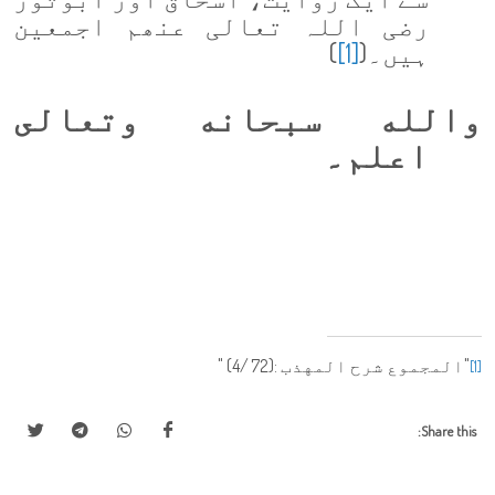
رضی اللہ تعالی عنھم اجمعین
ہیں۔(
[1]
)
والله سبحانه وتعالى
اعلم
۔
"
المجموع شرح المهذب
" (4/ 72):
[1]
Share this: