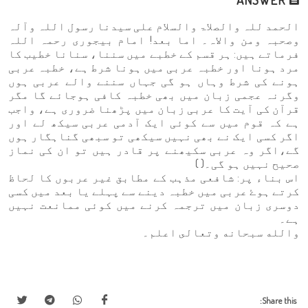
الحمد للہ والصلاۃ والسلام علی سیدنا رسول اللہ وآلہ
وصحبہ ومن والاہ۔ اما بعد! امام بیجوری رحمہ اللہ
فرماتے ہیں: ہر قسم کے خطبے میں سننا، سنانا خطیب کا
مرد ہونا اور خطبہ عربی میں ہونا شرط ہے، خطبہ عربی
ہونے کی شرط وہاں ہو گی جہاں سننے والے عربی ہوں
وگرنہ عجمی زبان میں بھی خطبہ کافی ہوجائے گا مگر
قرآن کی آیت کا عربی زبان میں پڑھنا ضروری ہے، واجب
ہے کہ قوم میں سے کوئی ایک آدمی عربی سیکھ لے اور
اگر کسی ایک نے بھی نہیں سیکھی تو سبھی گناہگار ہوں
گے،اگر وہ عربی سکیھنے پر قادر ہیں تو ان کی نماز
صحیح نہیں ہو گی۔( )
اس بناء پر: شافعی مذہب کے مطابق غیر عربوں کا لحاظ
کرتے ہوۓ عربی میں خطبہ دینے سے پہلے یا بعد میں کسی
دوسری زبان میں ترجمہ کرنے میں کوئی ممانعت نہیں
ہے۔
والله سبحانه وتعالى اعلم۔
Share this: