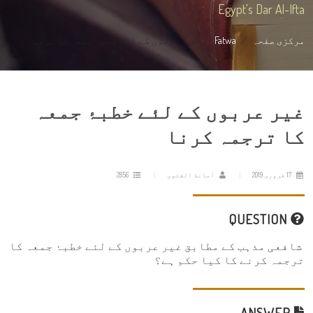
Egypt's Dar Al-Ifta
مرکزی صفحہ
Fatwa
غیر عربوں کے لئے خطبۂ جمعہ کا ترجم...
غیر عربوں کے لئے خطبۂ جمعہ
کا ترجمہ کرنا
17 فروری 2019
أمانة الفتوى
2856
QUESTION
شافعی مذہب کے مطابق غیر عربوں کے لئے خطبۂ جمعہ کا
ترجمہ کرنے کا کیا حکم ہے؟
ANSWER