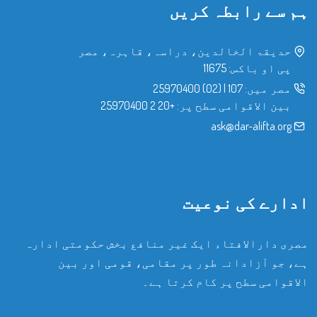
ہم سے رابطہ کریں
حدیقۃ الخالدین، دراسہ، قاہرہ، مصر
پی او باکس: 11675
مصر میں:
107
|
(02) 25970400
بین الاقوامی سطح پر:
+20 2 25970400
ask@dar-alifta.org
ادارے کی نوعیت
مصری دارالافتاء ایک غیر منافع بخش حکومتی ادارہ
ہے، جو آزادانہ طور پر مقامی، قومی اور بین
الاقوامی سطح پر کام کرتا ہے۔