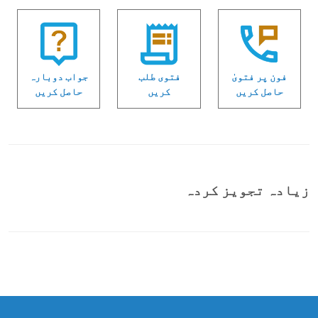
فون پر فتویٰ
فتوی طلب
جواب دوبارہ
حاصل کریں
کریں
حاصل کریں
زیادہ تجویز کردہ