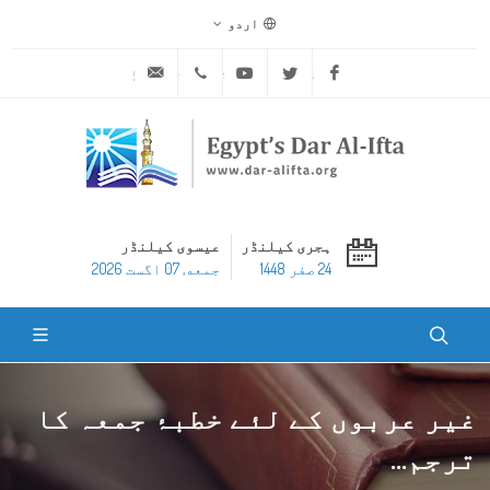
اردو
ask@dar-alifta.org
+20 2 25970400
Youtube
Twitter
Facebook
ہجری کیلنڈر
عیسوی کیلنڈر
24 صفر 1448
جمعه, 07 اگست 2026
غیر عربوں کے لئے خطبۂ جمعہ کا
ترجم...