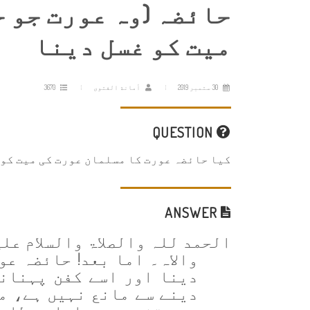
حائضہ (وہ عورت جو ح
میت کو غسل دینا
30 ستمبر 2019
أمانة الفتوى
3670
QUESTION
کیا حائضہ عورت کا مسلمان عورت کی میت کو
ANSWER
الحمد للہ والصلاۃ والسلام عل
والاہ۔ اما بعد
!
حائضہ عور
دینا اور اسے کفن پہنان
دینے سے مانع نہیں ہے، مذ