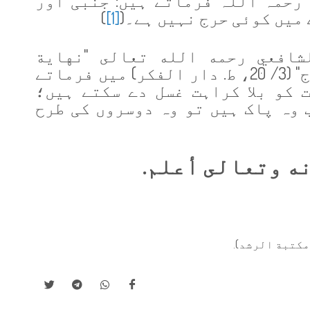
رحمہ اللہ فرماتے ہیں: جنبی اور
میں کوئی حرج نہیں ہے۔(
[1]
)
شافعي رحمه الله تعالى "نهاية
فكر)
میں فرماتے
ت کو بلا کراہت
غسل دے سکتے ہیں؛
 وہ پاک ہیں تو وہ دوسروں کی طرح
ه وتعالى أعلم.
.