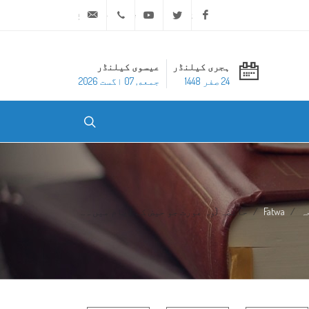
ask@dar-alifta.org
+20 2 25970400
Youtube
Twitter
Facebook
ہجری کیلنڈر
عیسوی کیلنڈر
24 صفر 1448
جمعه, 07 اگست 2026
ہ
Fatwa
حائضہ (وہ عورت جو حیض کے ایام میں ہ...