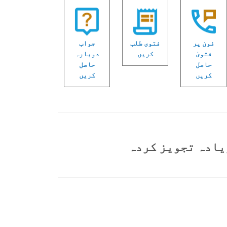
فون پر
فتوی طلب
جواب
فتویٰ
کریں
دوبارہ
حاصل
حاصل
کریں
کریں
یادہ تجویز کردہ