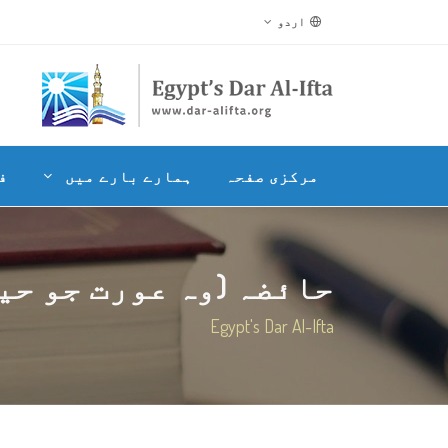
اردو
مرکزی صفحہ
ہمارے بارے میں
ف
حائضہ (وہ عورت جو حیض
Egypt's Dar Al-Ifta