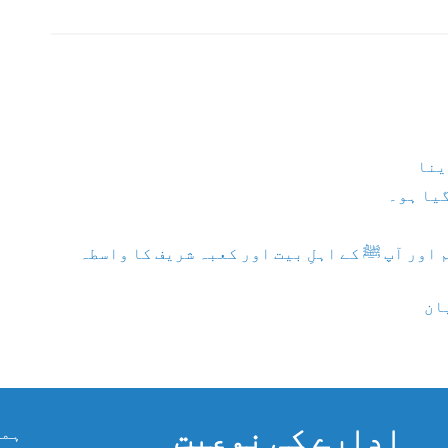
ینا
گیا ہو۔
اور آپ ﷺ کے اہلِ بیت اور کعبہ شریف کا واسطہ
ان
ادارے کی نوعیت
ہما