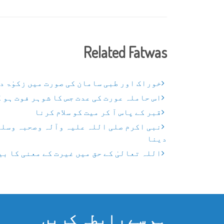
Related Fatwas
خوراک اور طبی سامان کی صورت میں زکوٰۃ د
اس حاملہ عورت کی عدت جس کا شوہر فوت ہو 
قبر کے پاس آ کر میت کو سلام کرنا
نبی اکرم صلی اللہ علیہ وآلہ وصحبہ وسلم 
دینا
اللہ تعالیٰ کے حق میں غیرت کے معنی کا بی
ہم سے رابطہ کریں