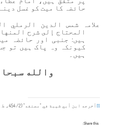
پر متفق ہیں، امام عطاء 
حائضہ کا میت کو
غسل دینے 
علامہ شمس الدين الرملي ال
المحتاج إلى شرح المنهاج" (3/ 20، ط. دار ال
ہیں: جنبی اور حائضہ می
کیونکہ وہ پاک ہیں تو جب
ہیں۔
والله سبحان
أخرجه ابن أبي شيبة في "مصنفه" (2/ 454، ط. مكتبة الرشد)
[1]
Share this: