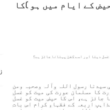
یض کے ایام میں ہو )کا
 غسل دینا اور اسے کفن پہنانا جائز ہے؟
ز
ی سیدنا رسول اللہ وآلہ وصحبہ ومن
ت کا مسلمان عورت کی میت کو غسل
ا جائز ہے
، اس کا حیض میت کو غسل
اہبِ اربعہ کے فقہاءِ کرام اس بات