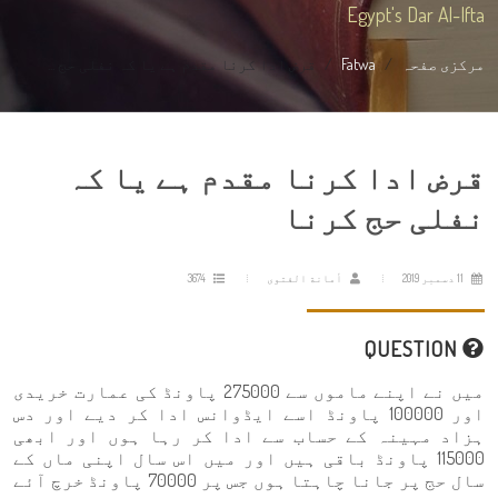
Egypt's Dar Al-Ifta
مرکزی صفحہ
Fatwa
قرض ادا کرنا مقدم ہے یا کہ نفلی حج ...
قرض ادا کرنا مقدم ہے یا کہ
نفلی حج کرنا
11 دسمبر 2019
أمانة الفتوى
3674
QUESTION
میں نے اپنے ماموں سے 275000 پاونڈ کی عمارت خریدی
اور 100000 پاونڈ اسے ایڈوانس ادا کر دیے اور دس
ہزاد مہینہ کے حساب سے ادا کر رہا ہوں اور ابھی
115000 پاونڈ باقی ہیں اور میں اس سال اپنی ماں کے
سال حج پر جانا چاہتا ہوں جس پر 70000 پاونڈ خرچ آئے