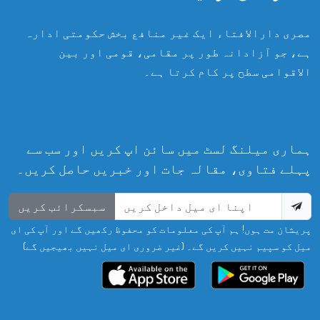
مصری دارالافتاء ایک غیر منافع بخش حکومتی ادارہ
ہے، جو آزادانہ طور پر مقامی، قومی اور بین
الاقوامی سطح پر کام کرتا ہے۔
ہماری میلنگ لسٹ میں سائن اپ کریں اور سب سے
پہلے فتاوی، مقالہ جات اور خبریں حاصل کریں۔
سبسکرائب کریں
پریشان مت ہوں! ہم آپ کی معلومات کو محفوظ رکھیں گے اور آپ کی ای
میل کو سپیم نہیں کریں گے۔ (غیر ضروری ای میل نہیں بھیجیں گے)