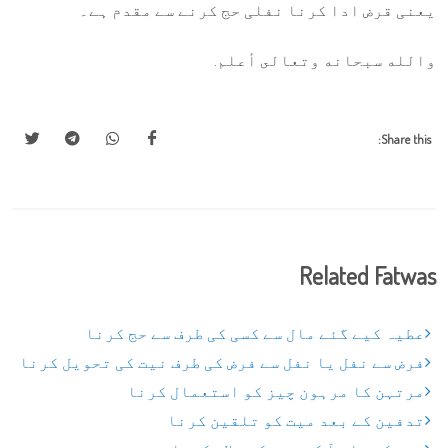
یعنی قرض ادا کرنا نفلی حج کرنے سے مقدم ہے۔
والله سبحانه وتعالى أعلم.
Share this:
Related Fatwas
عطیہ کیے گئے مال سے کسی کی طرف سے حج کرنا
فرض سے نفل یا نفل سے فرض کی طرف نیت کی تحویل کرنا
مرتہن کا مرہون چیز کو استعمال کرنا
تدفین کے بعد میت کو تلقین کرنا