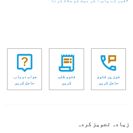
قبر کے پاس آ کر میت کو سلام کرنا
فون پر فتویٰ
فتوی طلب
جواب دوبارہ
حاصل کریں
کریں
حاصل کریں
زیادہ تجویز کردہ