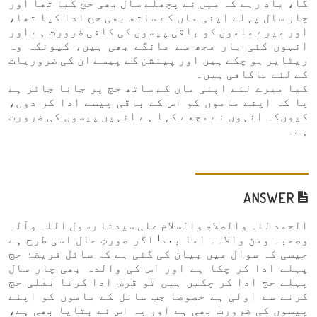
گا، یاد رہے کہ میں نے پچھلے سال بھی حج کیا تھا اور
چار سال پہلے اپنی ماں کے ساتھ بھی حج ادا کیا تھا،
اور میرے ماموں کو باقی پیسوں کی کافی ضرورت ہے اور
انہوں کئی بار مجھ سے مانگے بھی ہیں، کیونکہ وہ
ریٹایر ہو چکے ہیں اور پینشن کے پیسے ان کی ضروریات
کے لئے ناکافی ہیں۔
کیا میرے لئے اپنی ماں کے ساتھ حج پر جانا جائز ہے
یا کہ اپنے ماموں کو اس کے باقی پیسے ادا کر دوں،
کیوںکہ انہوں نے مجھے کہا ہے انہیں پیسوں کی ضرورت
ہے۔
ANSWER
الحمد للہ والصلاۃ والسلام علی سیدنا رسول اللہ وآلہ
وصحبہ ومن والاہ۔ اما بعد! اگر صورتِ حال اسی طرح ہے
جیسی کہ سوال میں بیان کی گئی ہے کہ سائل فریضۂ حج
پہلے ادا کر چکا ہے اور اس کی والدہ بھی چار سال
پہلے حج ادا کر چکیں ہیں تو قرض ادا کرنا نفلی حج
کرنے سے اولی ہے خصوصا جب سائل کے ماموں کو اپنے
پیسوں کی ضرورت بھی ہے اور یہ اس نے بتایا بھی ہے،