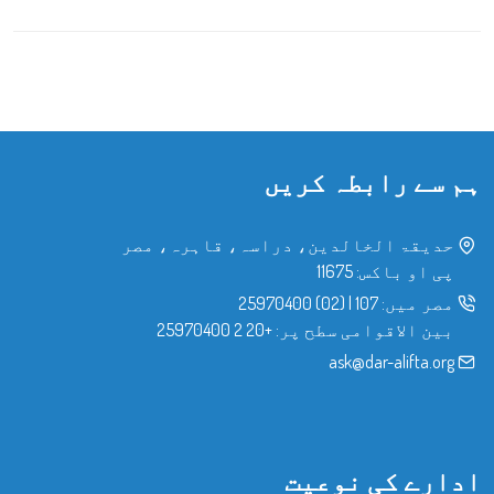
ہم سے رابطہ کریں
حدیقۃ الخالدین، دراسہ، قاہرہ، مصر
پی او باکس: 11675
مصر میں:
107
|
(02) 25970400
بین الاقوامی سطح پر:
+20 2 25970400
ask@dar-alifta.org
ادارے کی نوعیت