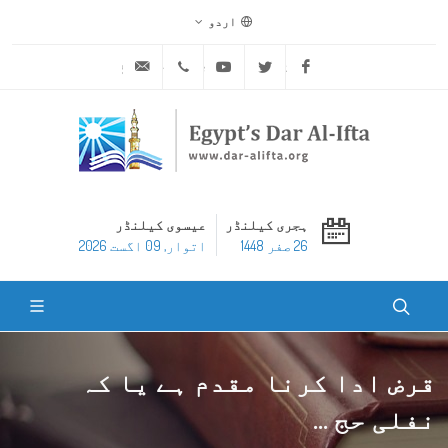
اردو
ask@dar-alifta.org
+20 2 25970400
Youtube
Twitter
Facebook
ہجری کیلنڈر
عیسوی کیلنڈر
26 صفر 1448
اتوار, 09 اگست 2026
قرض ادا کرنا مقدم ہے یا کہ
نفلی حج ...