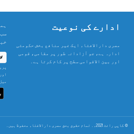
ادارے کی نوعیت
ہما
سب 
خبر
مصری دارالافتاء ایک غیر منافع بخش حکومتی
ادارہ ہے، جو آزادانہ طور پر مقامی، قومی
اور بین الاقوامی سطح پر کام کرتا ہے۔
پریش
اور 
میل 
© کاپی رائٹ 2021ء۔ تمام حقوق بحق مصری دارالافتاء محفوظ ہیں۔