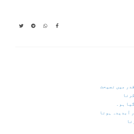
قدر میں نصیحت
کرنا
گیا ہو۔
 آبدیدہ ہونا
نا