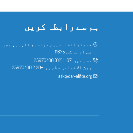
ہم سے رابطہ کریں
حدیقۃ الخالدین، دراسہ، قاہرہ، مصر
پی او باکس: 11675
مصر میں:
107
|
(02) 25970400
بین الاقوامی سطح پر:
+20 2 25970400
ask@dar-alifta.org