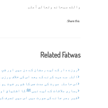
والله سبحانه وتعالى أعلم.
Share this:
Related Fatwas
روزے دار کے لیے رمضان کے دن میں اور شبِ 
اللہ سے عہد کرنے کے بعد اس کی خلاف ورزی 
اس حاملہ عورت کی عدت جس کا شوہر فوت ہو 
ہماری ملاقات کے لیے نبی ﷺ کا اشتیاق اور
قبر بھر جانے کی صورت میں اس میں تصرف کر