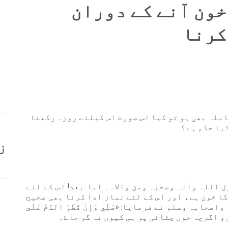
ون آنے کے دوران
کرنا
حاملہ بھی ہو تو کیا اس صورت اس کیلئے روزہ رکھنا
کیا حکم ہے؟
ز
 اللہ وآلہ وصحبہ ومن والاہ۔ اما بعد! اس کے لئے
ا خون ہے، اور اس کے لئے نماز ادا کرنا بھی صحیح
ہ وسلم نے فرمایا: «صَلِّي وَإِنْ قَطَرَ الدَّمُ عَلَى
رو اگرچہ خون چٹائی پر ہی کیوں نہ گر جاۓ۔