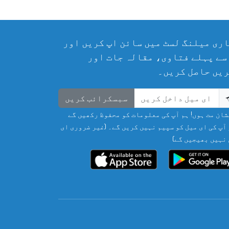
ری میلنگ لسٹ میں سائن اپ کریں اور
سے پہلے فتاوی، مقالہ جات اور
یں حاصل کریں۔
سبسکرائب کریں
ان مت ہوں! ہم آپ کی معلومات کو محفوظ رکھیں گے
آپ کی ای میل کو سپیم نہیں کریں گے۔ (غیر ضروری ای
نہیں بھیجیں گے)