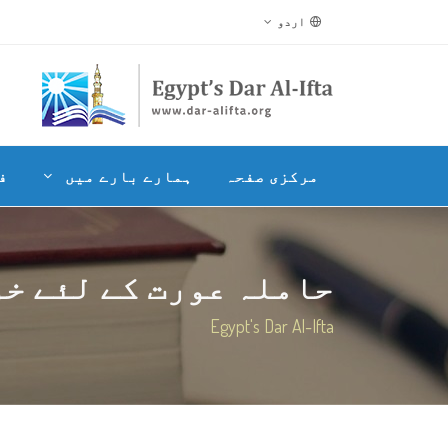
اردو
مرکزی صفحہ
ہمارے بارے میں
ف
حاملہ عورت کے لئے خون
Egypt's Dar Al-Ifta