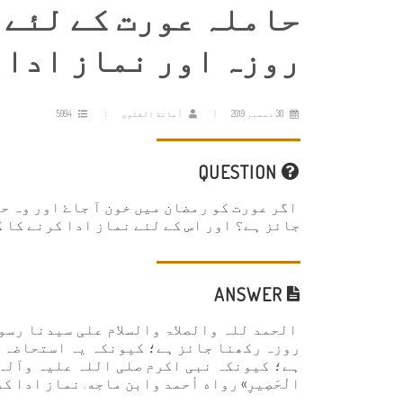
حاملہ عورت کے لئے خ
روزہ اور نماز ادا 
30 دسمبر 2019
أمانة الفتوى
5994
QUESTION
اگر عورت کو رمضان میں خون آ جاۓ اور وہ 
جائز ہے؟ اور اس کے لئے نماز ادا کرنے کا 
ANSWER
الحمد للہ والصلاۃ والسلام علی سیدنا رسول
روزہ رکھنا جائز ہے؛ کیونکہ یہ استحاضہ ک
ہے؛ کیونکہ نبی اکرم صلی اللہ علیہ وآلہ واصحاب
الْحَصِيرِ» رواه أحمد وابن ماجه. نماز ادا ک