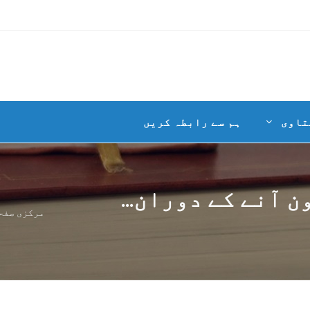
تاوی
ہم سے رابطہ کریں
 آنے کے دوران...
مرکزی صفح