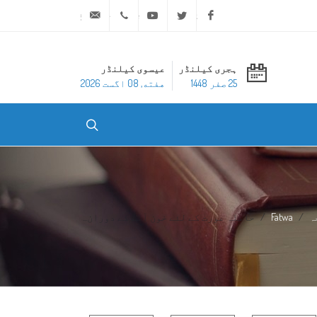
ask@dar-alifta.org
+20 2 25970400
Youtube
Twitter
Facebook
ہجری کیلنڈر
عیسوی کیلنڈر
25 صفر 1448
هفته, 08 اگست 2026
ہ
Fatwa
حاملہ عورت کے لئے خون آنے کے دوران...