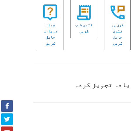
فون پر
فتوی طلب
جواب
فتویٰ
کریں
دوبارہ
حاصل
حاصل
کریں
کریں
یادہ تجویز کردہ