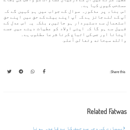
مستحب کیوں کہا ہے۔
اس بناء پر مذکورہ سوال کے جواب میں ہم کہیں گے کہ
آپ کے لئے جائز ہے کہ آپ اپنے بیٹے کے حق میں اپنے حق
استعمال سے دستبردار ہو جائیں، بلکہ یہ اس عدل کے
قبیل سے ہو گا کہ اپنی اولاد کو عطیات دینے میں جسے
اپنانا اور جس کی اتباع کرنا شرعا مطلوب ہے۔
والله سبحانه وتعالى أعلم.
Share this:
Related Fatwas
بیماری کی وجہ سے حیض کا بے قاعدہ ہونا