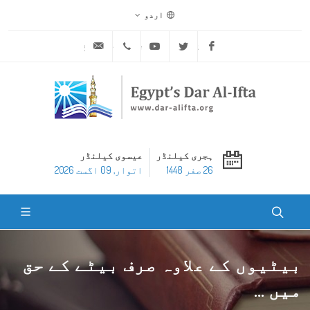
اردو
ask@dar-alifta.org
+20 2 25970400
Youtube
Twitter
Facebook
ہجری کیلنڈر
عیسوی کیلنڈر
26 صفر 1448
اتوار, 09 اگست 2026
بیٹیوں کے علاوہ صرف بیٹے کے حق
میں ...