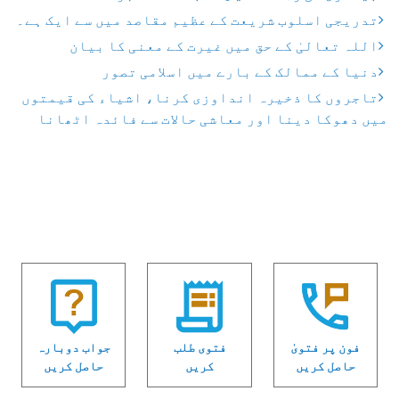
تدریجی اسلوب شریعت کے عظیم مقاصد میں سے ایک ہے۔
اللہ تعالیٰ کے حق میں غیرت کے معنی کا بیان
دنیا کے ممالک کے بارے میں اسلامی تصور
تاجروں کا ذخیرہ انداوزی کرنا، اشیاء کی قیمتوں
میں دھوکا دینا اور معاشی حالات سے فائدہ اٹھانا
فون پر فتویٰ
فتوی طلب
جواب دوبارہ
حاصل کریں
کریں
حاصل کریں