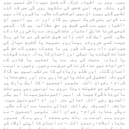
میں۔ پھر یہ اشیاء ترکہ کے ضمن میں داخل نہیں ہوں
گی، بلکہ صرٖف اسی شخص کی ملکیت ہوں گی جس کے لئے
لکھی گئی ہیں، ان میں اس شخص کے علاوہ باقی ورثاء میں
سے کوئی بھی شریک نہیں ہو گا، اور نہ ہی انہیں ان
ااشیاء میں سے کسی شیئ پر حقِ مطالبہ ہو گا۔ کبھی
کبھی شرعا قابلِ اعتبار علت کی وجہ سے باقی ورثاء کے
علاوہ کسی ایک کے لئے زائد شیئ خاص کر دی جاتی ہے؛
جیسے کسی ضرورت، بیماری، مصیبت یا کثرتِ عیال کی
صورتوں داد رسی کے طور پر یا چھوٹے بچوں کے حق کی
ضمانت کیلئے یا نیکی اور احسان کا بدلہ دینے کیلئے
یا زیادہ محبت کی وجہ سے یا تعلیم یا شادی کے
اخراجات میں مدد کرنے کی غرض سے وغیرہ وغیرہ، اس سے
انسان گناہ اور ظلم وزیادتی کا مرتکب نہیں ہو گا؛
کیونکہ تفضیل کی علت پائی جارہی ہے، اور بعض صحابۂ
کرام - رضوان اللہ علیھم اجمعین - کا ایک وارث پر
دوسرے کو جو فضیلت دینا مروی ہے اس میں بھی یہی علت
مانی جاۓ گی؛ جیسا کہ امیر المومنین سیدنا ابو بکر
الصدیق رضی اللہ تعالی عنہ اور ام المومنین سیدہ
عائشہ الصدیقہ رض اللہ تعالی عنھما سے ان کے علاوہ
دیگر صحابۂ کرام - رضوان اللہ علیھم اجمعین – سے
مروی ہے، اس سے یہ بات بھی سمجھ آ رہی ہے کہ جمہور
علماء اسلام - رحمھم اللہ – نے انسان کا اپنی اولاد کو
عطیہ کرنے میں ان کے درمیان مساوات کو واجب کی بجاۓ