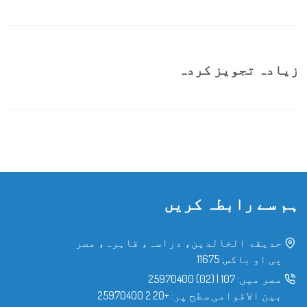
زیادہ تجویز کردہ
ہم سے رابطہ کریں
حدیقۃ الخالدین، دراسہ، قاہرہ، مصر
پی او باکس: 11675
مصر میں:
107
|
(02) 25970400
بین الاقوامی سطح پر:
+20 2 25970400