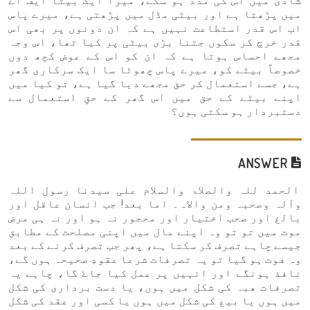
شادی میں اس کی مدد ہو سکے، میرا ایک بیٹا ایف اے
میں پڑھتا ہے اور بیٹی مڈل میں پڑھتی ہے، میرے پاس
اب اس قدر استطاعت نہیں ہے کہ ان دونوں پر بھی اس
قدر خرچ کر سکوں جتنا بڑی بیٹی پر کیا تھا، اس وجہ
مجھے احساس ہوتا ہے کہ ان کو اس کے عوض کچھ دوں
خصوصاً بیٹے کو، میرے پاس چھوٹا سا ایک سرکاری گھر
ہے، جسے استعمال کر حق مجھے دیا گیا ہے، تو کیا میں
اپنے بیٹے کے حق میں اس گھر کے حقِ استعمال سے
دستبردار ہو سکتی ہوں؟
ANSWER
الحمد للہ والصلاۃ والسلام علی سیدنا رسول اللہ
وآلہ وصحبہ ومن والاہ۔ اما بعد! جب انسان عاقل اور
بالغ اور صحب اختیار اور محجور نہ ہو اور نہ ہی مرض
موت میں تو تو وہ اپنے مال میں اپنی مصلحت کے مطابق
جیسے چاہے تصرف کر سکتا ہے، پھر جب تصرف کرنے کے بعد
وہ فوت ہو گیا تو یہ تصرفات شرعا عقودِ صحیحہ ہوں گے،
نافذ ہونگے اور انہیں پر عمل کیا جاۓ گا، چاہے یہ
تصرفات ھبہ کی شکل میں ہوں، یا دست برداری کی شکل
میں ہوں یا بیع کی شکل میں ہوں یا کسی اور عقد کی شکل