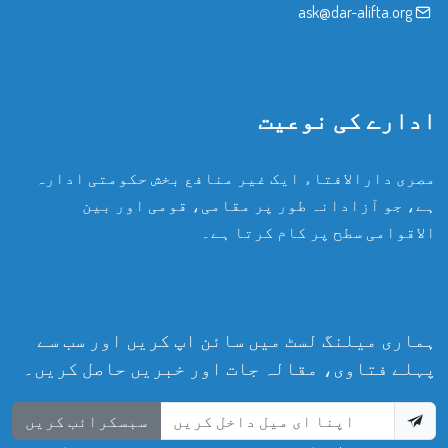
ask@dar-alifta.org
ادارے کی نوعیت
مصری دارالافتاء ایک غیر منافع بخش حکومتی ادارہ
ہے، جو آزادانہ طور پر مقامی، قومی اور بین
الاقوامی سطح پر کام کرتا ہے۔
ہماری میلنگ لسٹ میں سائن اپ کریں اور سب سے
پہلے فتاوی، مقالہ جات اور خبریں حاصل کریں۔
سبسکرائب کریں