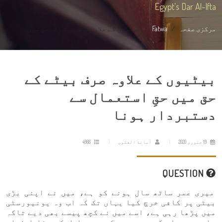
Egypt's Dar Al-Ifta
مرکزی صفحہ
Fatwa
بیٹیوں کے علاوہ صرف بیٹے کے حق میں ...
بیٹیوں کے علاوہ صرف بیٹے کے
حق میں حقِ استعمال سے
دستبردار ہونا
19 جنوری 2020
أمانة الفتوى
4986
QUESTION
میری عمر ساٹھ سال ہونے کو ہے، میں نے اپنی بڑی
بیٹی پر کافی خرچ کیا یہاں تک کہ اب وہ یونیورسٹی
میں پڑھا رہی ہے، اسے میں نے کچھ پیسے بھی دیے تاکہ