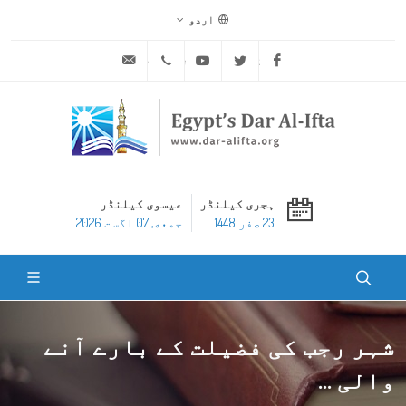
اردو
ask@dar-alifta.org
+20 2 25970400
Youtube
Twitter
Facebook
ہجری کیلنڈر
عیسوی کیلنڈر
23 صفر 1448
جمعه, 07 اگست 2026
شہر رجب کی فضیلت کے بارے آنے
والی ...