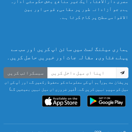
مصری دارالافتاء ایک غیر منافع بخش حکومتی ادارہ
ہے، جو آزادانہ طور پر مقامی، قومی اور بین
الاقوامی سطح پر کام کرتا ہے۔
ہماری میلنگ لسٹ میں سائن اپ کریں اور سب سے
پہلے فتاوی، مقالہ جات اور خبریں حاصل کریں۔
سبسکرائب کریں
پریشان مت ہوں! ہم آپ کی معلومات کو محفوظ رکھیں گے اور آپ کی ای
میل کو سپیم نہیں کریں گے۔ (غیر ضروری ای میل نہیں بھیجیں گے)