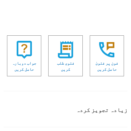
فون پر فتویٰ
فتوی طلب
جواب دوبارہ
حاصل کریں
کریں
حاصل کریں
زیادہ تجویز کردہ