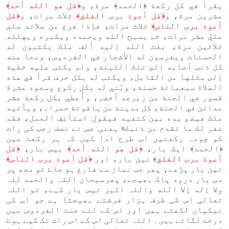
يقرأ في كل ركعة ﴿الحمد﴾ مرة، و
﴿قل هو الله أحد﴾
عشرين مرة، و
﴿قل أعوذ برب الفلق﴾
ثلاث مرات، و
﴿قل
أعوذ برب الناس﴾
ثلاث مرات، فإذا فرغ من صلاته صلى
عليَّ عشر مرات، ثم يسبح الله ويحمده ويكبره ويهلله
ثلاثين مرة، بعث الله إليه ألف ملك يكتبون له
الحسنات ويغرسون له الأشجار في الفردوس، ومحا عنه
كل ذنب أصابه إلى تلك الليلة، ولم يكتب عليه خطية
إلى مثلها من القابل، ويكتب له بكل حرف قرأ في هذه
الصلاة سبعمائة حسنة، وبُني له بكل ركوع وسجود عشرة
قصور في الجنة من زبرجد أخضر، وأُعطي بكل ركعة عشر
مدائن في الجنة، كل مدينة من ياقوتة حمراء، ويأتيه
ملك فيضع يده بين كتفيه فيقول: استأنِفِ العمل، فقد
غفر لك ما تقدم من ذنبك» یعنی: جس نے نصف رجب کی رات
کو چودہ رکعتیں اس طرح ادا کیں کہ ہر رکعت میں
﴿الحمد﴾ ایک بار،
﴿قل هو الله أحد﴾
بیس بار،
﴿قل
أعوذ برب الفلق
﴾ تین بار، اور
﴿قل أعوذ برب الناس﴾
تین بار پڑھے، پھر جب نماز سے فارغ ہو جاۓ تو مجھ پر
دس بار درود پاک بھیجے، پھرسبحان اللہ والحمد للہ
ولا إله إلا الله واللہ اکبر تیس بار کہے، تو اللہ
تعالی اس کی طرف ہزار فرشتے بھیجتا ہے جو اس کی
نیکیاں لکھتے ہیں اور اس کے لئے جنت الفردوس میں
درخت لگاتے ہیں۔ اللہ تعالی اس کے اس رات تک کیے ہوۓ