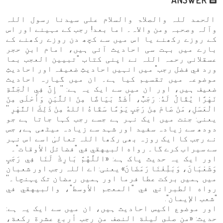
الحمد للہ والصلاۃ والسلام علی سیدنا رسول اللہ
وآلہ وصحبہ ومن والاہ۔ اما بعد! رجب کے مہینے اور اس
کے روزے رکھنے یا اس میں سے کچھ دن روزے رکھنے کے
بارے میں بہت سی احادیث آئی ہیں، امام ابنِ حجر
عسقلانی رحمہ اللہ نے اپنی کتاب "تبيين العجب بما
ورد في فضل رجب" میں انہیں احادیثِ ضعیفہ اور احادیثِ
موضوعہ میں تقسیم کیا ہے۔ ان میں گیارہ احادیث
ضعیف ہیں، اور ان میں سے ایک یہ ہے: '' إِنَّ فِي الْجَنَّةِ
نَهْرًا يُقَالُ لَهُ: رَجَبٌ، أَشَدُّ بَيَاضًا مِنَ اللَّبَنِ وَأَحْلَى مِنَ
الْعَسَلِ، مَنْ صَامَ مِنْ رَجَبٍ يَوْمًا سَقَاهُ اللهُ مِنْ ذَلِكَ النَّهْرِ ''
یعنی: جنت میں ایک نہر ہے جسے رجب کہا جاتا ہے جو
دودھ سے زیادہ سفید اور شہد سے زیادہ میٹھی ہے، جس
نے رجب کا ایک روزہ بھی رکھا اللہ تعالیٰ اسے اس نہر
سے سیراب کرے گا۔ رواه البيهقي في "فضائل الأوقات"۔
اور ایک یہ حدیث پاک ہے: «اللَّهُمَّ بَارِكْ لَنَا فِي رَجَبٍ
وَشَعْبَانَ، وَبَلِّغْنَا رَمَضَانَ» یعنی: اے اللہ رجب اور شعبان
میں ہمیں برکت عطا فرما اور ہمیں رمضان تک پہنچا۔''
رواه الطبراني في "المعجم الأوسط"، والبيهقي في
"شعب الإيمان".
اور موضوع اکیس احادیث ہیں، ان میں سے ایک یہ ہے:
حديث: «من صلى ليلة النصف من رجب أربع عشرة ركعة،