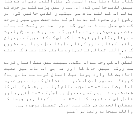
گناہ مٹا دیتا ہے، انہیں کی مثل ائندہ بھی اس کے گنا
نہیں لکھے جائیں گے، اس نماز میں پڑھے گئے ہر حرف کے
بدلے اس کے لئے سات سو نیکیاں لکھی جائیں گی، ہر
رکوع اور سجود کے بدلے اس کے لئے جنت میں سبز زبرجد
کے دس محل بناۓ جائیں گے اور اسے ہر رکعت کے بدلے
جنت میں دس شہر دیئے جائیں گے اور ہر شہر سرخ یاقوت
سے بنا ہوگا، اور فرشتہ آ کر اس کے کندھوں کے درمیان
ہاتھ رکھتا ہے اور کہتا ہے اپنا عمل دوبارہ سے شروع
کرو، اللہ تعالی نے تمہارے سابقہ گنا معاف کر دیئے
ہیں۔''
لیکن اس کی وجہ سے اس مقدس مہینے میں نیک اعمال کرنے
سے روکا نہیں جاۓ گا اور نہ ہی اس باب میں ضعیف
احادیث کا وارد ہونا نیک اعمال کرنے سے مانع ہے؛
کیونکہ جمہور امتِ اسلامیہ نے فضائل کے باب میں ضعیف
احادیث کے ساتھ تسامح سے کام لیا ہے، بشرطیکہ اس کا
ضعف شدید نہ ہو، کسی معمول بہ اصل کے تحت آتی ہو اور
فاعل اس کے ثبوت کا اعتقاد نہ رکھتا ہو، جیسا کہ
مصطلح الحدیث کی کتب میں اس کی تفصیل موجود ہے۔
والله سبحانه وتعالى أعلم.