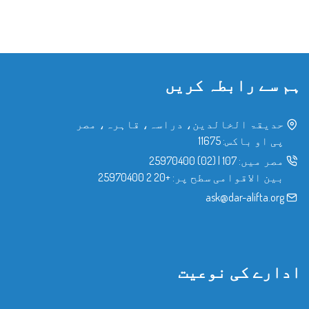
ہم سے رابطہ کریں
حدیقۃ الخالدین، دراسہ، قاہرہ، مصر
پی او باکس: 11675
مصر میں:
107
|
(02) 25970400
بین الاقوامی سطح پر:
+20 2 25970400
ask@dar-alifta.org
ادارے کی نوعیت