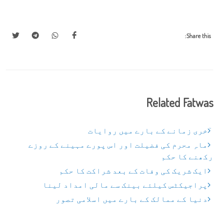
Share this:
Related Fatwas
ٓخری زمانے کے بارے میں روایات
ماہِ محرم کی فضیلت اور اس پورے مہینے کے روزے
رکھنے کا حکم
ایک شریک کی وفات کے بعد شراکت کا حکم
پراجیکٹس کیلئے بینک سے مالی امداد لینا
دنیا کے ممالک کے بارے میں اسلامی تصور