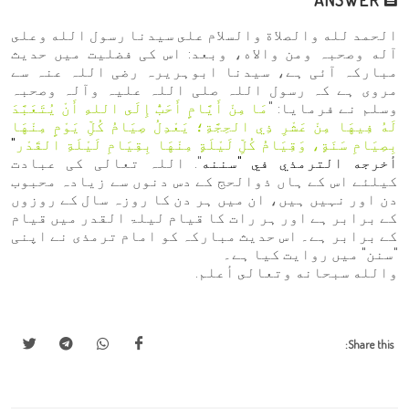
الحمد لله والصلاة والسلام على سيدنا رسول الله وعلى
آله وصحبہ ومن والاه، وبعد: اس کی فضلیت میں حدیث
مبارکہ آئی ہے، سیدنا ابوہریرہ رضی اللہ عنہ سے
مروی ہے کہ رسول اللہ صلی اللہ علیہ وآلہ وصحبہ
وسلم نے فرمایا: "
مَا مِنْ أَيَّامٍ أَحَبُّ إِلَى اللهِ أَنْ يُتَعَبَّدَ
لَهُ فِيهَا مِنْ عَشْرِ ذِي الحِجَّةِ؛ يَعْدِلُ صِيَامُ كُلِّ يَوْمٍ مِنْهَا
بِصِيَامِ سَنَةٍ، وَقِيَامُ كُلِّ لَيْلَةٍ مِنْهَا بِقِيَامِ لَيْلَةِ القَدْر
"
أخرجه الترمذي في "سننه
". اللہ تعالی کی عبادت
کیلئے اس کے ہاں ذوالحج کے دس دنوں سے زیادہ محبوب
دن اور نہیں ہیں، ان میں ہر دن کا روزہ سال کے روزوں
کے برابر ہے اور ہر رات کا قیام لیلۃ القدر میں قیام
کے برابر ہے۔ اس حدیث مبارکہ کو امام ترمذی نے اپنی
"سنن" میں روایت کیا ہے۔
والله سبحانه وتعالى أعلم.
Share this: