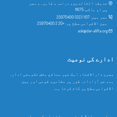
حدیقۃ الخالدین، دراسہ، قاہرہ، مصر
پی او باکس: 11675
مصر میں:
107
|
(02) 25970400
بین الاقوامی سطح پر:
+20 2 25970400
ask@dar-alifta.org
ادارے کی نوعیت
مصری دارالافتاء ایک غیر منافع بخش حکومتی ادارہ
ہے، جو آزادانہ طور پر مقامی، قومی اور بین
الاقوامی سطح پر کام کرتا ہے۔
ہماری میلنگ لسٹ میں سائن اپ کریں اور سب سے