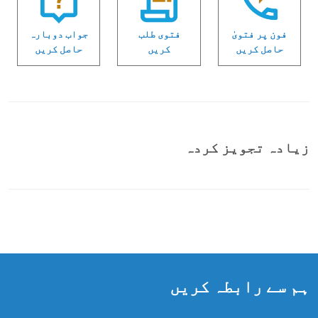
فون پر فتویٰ
فتوی طلب
جواب دوبارہ
حاصل کریں
کریں
حاصل کریں
زیادہ تجویز کردہ
ہم سے رابطہ کریں