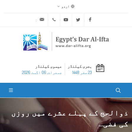
اردو
ask@dar-alifta.org
+20 2 25970400
Youtube
Twitter
Facebook
ہجری کیلنڈر
عیسوی کیلنڈر
23 صفر 1448
جمعرات, 06 اگست 2026
ذوالحج کے پہلے عشرے میں روزں
کی فضی...