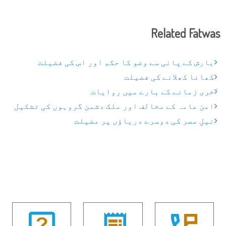
Related Fatwas
بارش کے پانی سے وضو کا حکم اور اس کی فضیلت
کھانا کھلانے کی فضیلت
ٓخری زمانے کے بارے میں روایات
امن عامہ کے مخالف اور ملک دشمن گروہوں کی تشکیل
نیلِ مصر کی دوسرے دریاؤں پر مضیلت