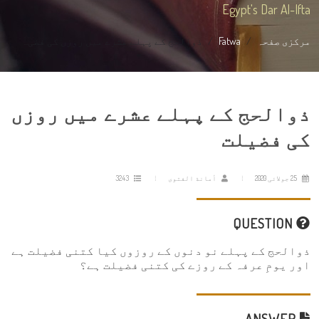
Egypt's Dar Al-Ifta
مرکزی صفحہ
Fatwa
ذوالحج کے پہلے عشرے میں روزں کی فضی...
ذوالحج کے پہلے عشرے میں روزں
کی فضیلت
25 جولائی 2020
أمانة الفتوى
3243
QUESTION
ذوالحج کے پہلے نو دنوں کے روزوں کیا کتنی فضیلت ہے
اور یومِ عرفہ کے روزے کی کتنی فضیلت ہے؟
ANSWER