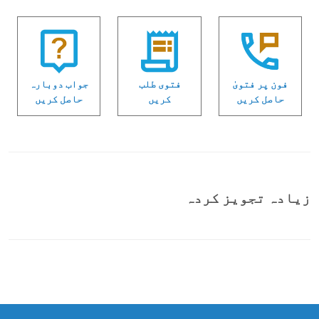
فون پر فتویٰ
فتوی طلب
جواب دوبارہ
حاصل کریں
کریں
حاصل کریں
زیادہ تجویز کردہ