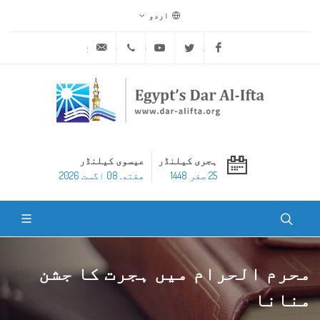
اردو
ask@dar-alifta.org
+20 2 25970400
Youtube
Twitter
Facebook
ہجری کیلنڈر
عیسوی کیلنڈر
25 صفر 1448
هفته, 08 اگست 2026
محرم الحرام میں ہجرت کا جشن
منانا