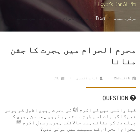
Egypt's Dar Al-Ifta
مرکزی صفحہ
Fatwa
محرم الحرام میں ہجرت کا جشن منانا
محرم الحرام میں ہجرت کا جشن
منانا
19 اگست 2020
أمانة الفتوى
3130
QUESTION
کیا واقعی نبی کی اکرم ﷺ کی ہجرت ربیع الاول کو ہوئی
تھی؟ اگر بات اسی طرح ہے تو ہم کیوں پھر سن ہجری کے
پہلے دن کو مناتے ہیں حالانکہ ہجرتِ رسولِ اکرم ﷺ
محرام الحرام کے مہینے میں ہوئی تھی؟