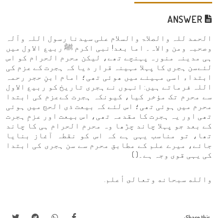
ANSWER
الحمد للہ والصلاۃ والسلام علی سیدنا رسول اللہ وآلہ
وصحبہ ومن والاہ۔ اما بعد! نبی اکرم ﷺ ربیع الاول میں
ہی مدینہ منورہ پہنچے تھے، لیکن محرم الحرام کو اس
لئےسن ہجری کا پہلا مہینہ قرار دیا کہ ہجرت کے عزم کی
ابتداء اسی مہینے میں ھوئی تھی؛ امام ابنِ حجر رحمہ
اللہ فرماتے ہیں: انہوں نے ہجری تاریخ کو ربیع الاول
سے محرم تک مؤخر کیا، کیونکہ ہجرت کےعزم کی ابتدا
محرم میں ہوئی تھی؛ اس لئے کہ بیعت ذی الحج میں ہوئی
تھی اور یہ ہجرت کا مقدمہ تھی، اس بیعت اور عزمِ ہجرت
کے بعد جو پہلا چاند چڑھا وہ محرم الحرام ہی کا چاند
تھا، تو مناسب یہی ہے کہ اس کو نقطہ آغاز بنایا
جائے، میرے علم کے مطابق محرم سے سن ہجری کی ابتدا
کی یہی قوی وجہ ہے۔( )
والله سبحانه وتعالى أعلم.
Share this: