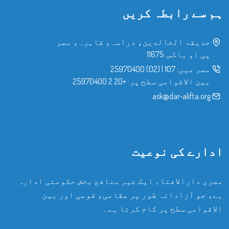
ہم سے رابطہ کریں
حدیقۃ الخالدین، دراسہ، قاہرہ، مصر
پی او باکس: 11675
مصر میں:
107
|
(02) 25970400
بین الاقوامی سطح پر:
+20 2 25970400
ask@dar-alifta.org
ادارے کی نوعیت
مصری دارالافتاء ایک غیر منافع بخش حکومتی ادارہ
ہے، جو آزادانہ طور پر مقامی، قومی اور بین
الاقوامی سطح پر کام کرتا ہے۔