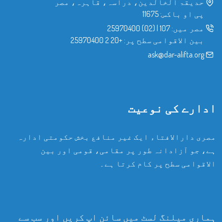
حدیقۃ الخالدین، دراسہ، قاہرہ، مصر
پی او باکس: 11675
مصر میں:
107
|
(02) 25970400
بین الاقوامی سطح پر:
+20 2 25970400
ask@dar-alifta.org
ادارے کی نوعیت
مصری دارالافتاء ایک غیر منافع بخش حکومتی ادارہ
ہے، جو آزادانہ طور پر مقامی، قومی اور بین
الاقوامی سطح پر کام کرتا ہے۔
ہماری میلنگ لسٹ میں سائن اپ کریں اور سب سے