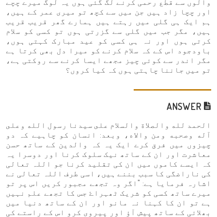
والوں سے قطع رحمی کرنے لگ گئی ہوں یہ لوگ میرے چچے
اور چچا زاد ہیں جن میں سے کچھ تو میری عمر کے ہیں،
ہم ایک ہی گلی میں رہتے ہیں ہمارے گھر قریب قریب
ہیں، مگر جب میں گلی سے گزرتی ہوں تو کسی کو سلام
کرتی ہوں اور نہ ہی کسی کو عید مبارک کہتی ہوں،
باودجود اس کے کہ سلام کرنے کو میرا دل بھی کرتا ہے
مگر اندر سے کوئی چیز مجھے ایسا کرنے سے روکتی ہے،
تو میں جاننا چاہتی ہوں کہ کیا کروں؟
ANSWER
الحمد لله والصلاة والسلام على سيدنا رسول الله وعلى
آله وصحبه ومن والاه، وبعد: انسان کو چاہیے کہ دو
چیزوں میں فرق کرے ایک یہ کہ والدین کے ساتھ حسن
معاشرت اور ان کے ساتھ نیک سلوک کرنا اور دوسرا یہ
کہ ایسے کاموں میں ان کی تقلید کرنا جو اللہ تعالی
کی ناراضگی کا سبب بننے ہیں، اسی طرف اللہ تعالی نے
اشارہ فرمایا ہے: "اگر وہ تجھے مجبور کریں اس پر تو
میرے ساتھ کسی کو شریک ٹھہراۓ جس کا تجھے علم نہیں
ہے تو ان کا کہنا نہ مانو اور ان کے ساتھ دنیا میں
بھلائی کے ساتھ پیش آؤ اور پیروی کرو اس کے راستے کی