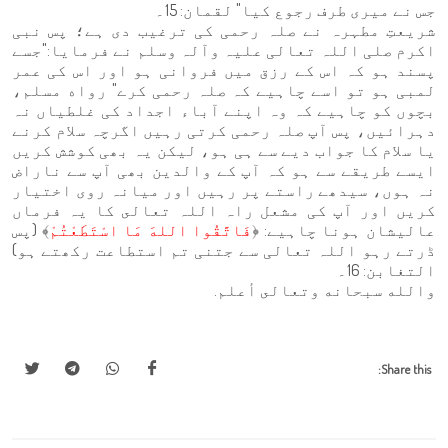
جس نے میری طرف رجوع کیا" لقمان: 15۔
شریعتِ مطہرہ نے صلہ رحمی کی ترغیب دی ہے؛ پس نبی
اکرم صلی اللہ تعالی علیہ وآلہ وسلم نے فرمایا:"جسے
پسند ہو کہ اس کے رزق میں فروانی ہو اور اس کی عمر
لمبی ہو تو اسے چاہیے کہ صلہ رحمی کرے" رواه مسلم،
بچوں کو چاہیے کہ وہ اپنے آباء اجداد کی غلطیاں نہ
دہرائیں، پس آپ صلہ رحمی کرتی رہیں اگرچہ سلام کرنے
یا سلام کا جواب دیے سے ہی ہو، لیکن یہ بھی کوشش کریں
ایسے طریقے سے ہو کہ آپ کے والدین بھی آپ سے ناراض
نہ ہوں، سیدھے راستے پر رہیں اور میانہ روی اختیار
کریں اور آپ کی مشعل راہ اللہ تعالى کا یہ فرماں
عالیشان ہونا چاہیے: ﴿
فَاتَّقُوا اللهَ مَا اسْتَطَعْتُمْ
﴾ (پس
ڈرتے رہو اللہ تعالی سے جتنی تم استطاعت رکھتے ہو)
التغابن: 16۔
والله سبحانه وتعالى أعلم.
Share this: