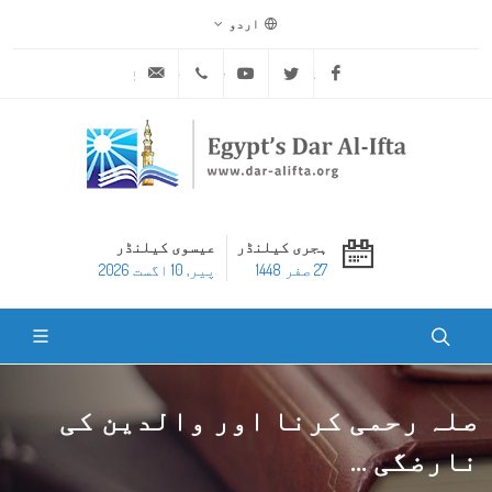
اردو
ask@dar-alifta.org
+20 2 25970400
Youtube
Twitter
Facebook
ہجری کیلنڈر
عیسوی کیلنڈر
27 صفر 1448
پير, 10 اگست 2026
صلہ رحمی کرنا اور والدین کی
نارضگی ...