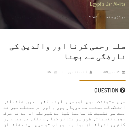
Egypt's Dar Al-Ifta
مرکزی صفحہ
Fatwa
صلہ رحمی کرنا اور والدین کی نارضگی ...
صلہ رحمی کرنا اور والدین کی
نارضگی سے بچنا
23 ستمبر 2020
أمانة الفتوى
3265
QUESTION
میں سٹوڈنٹ ہوں اورمیں اپنے کنبے میں خاندانی
اختلاف کے مسئلے سے دوچار ہوں ، اور اس مسئلے میں نے
بہت سی تکلیف کا سامنا کیا ہے کیونکہ اس نے نہ صرف
مجھے نفسیاتی طور پر متاثر کیا ہے بلکہ یہ میرے ہر
کام پر اثرانداز ہوا ہے اور اب تو میں اپنے خاندان