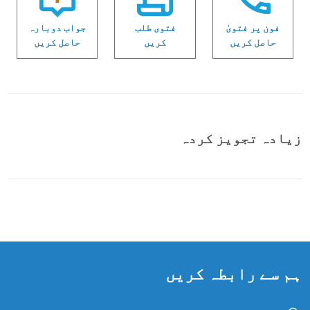
فون پر فتویٰ
فتوی طلب
جواب دوبارہ
حاصل کریں
کریں
حاصل کریں
زیادہ تجویز کردہ
ہم سے رابطہ کریں