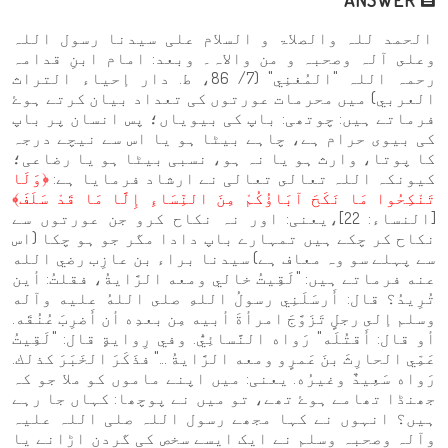
الحمد للہ والصلاۃ و السلام علی سيدنا رسول اللہ
وعلى آلہ وصحبہ و من والاہ۔ وبعد: امام ابنِ قدامہ
رحمہ اللہ "المُغنِي" (7/ 86، ط. دار إحياء التراث
العربي) میں محرمات عورتوں کی تعداد بیان کرتے ہوۓ
فرماتے ہیں: چوتھی: باپ کی بیویاں؛ پس انسان پر باپ
کی بیوی حرام ہے، چاہے بیٹا ہو یا اس سے نیچے درجہ
کا پوتا، وارث ہو یا نہ ہو، نسبی بیٹا ہو یا رضاعی؛
کیونکہ اللہ تعالى تعالی نے ارشاد فرمایا ہے:
﴿وَلَا
تَنْكِحُوا مَا نَكَحَ آبَاؤُكُمْ مِنَ النِّسَاءِ إِلَّا مَا قَدْ سَلَفَ﴾
[النساء: 22]،یعنی: اور نہ نکاح کرو جن عورتوں سے
نکاح کر چکے ہیں تمہارے باپ دادا مگر جو ہو چکا (اس
سے پہلے سو وہ معاف ہے) سیدنا براء بن عازِب رضي الله
عنه فرماتے ہیں: "لَقِيتُ خالي ومعه الرَّايةُ، فقلتُ: أين
تُرِيدُ؟ قال: أَرسَلَنِي رسولُ اللهِ صلى اللهُ عليه وآله
وسلم إلى رجلٍ تَزَوَّجَ امرأةَ أبيه مِن بعدِه أن أَضرِبَ عُنُقَه.
أو قال: أَقتُلَه" رَواه النَّسائِيُّ. وفي رِوايةٍ قال: "لَقِيتُ
عَمِّي الحارِثَ بنَ عَمرٍو ومعه الرَّايةُ ..." فذَكَرَ الخَبَرَ كذلك.
رَواه سَعِيدٌ وغيرُه. یعنی: میں اپنے ماموں کو ملا جو کہ
جھنڈا تھامے ہوۓ تھے، تو میں نے پوچھا: کہاں جا رہے
ہیں؟ انہوں نے کہا مجھے رسول اللہ صلی اللہ علیہ
وآلہ وصحبہ وسلم نے ایک ایسے سخص کی گردن اڑانے یا