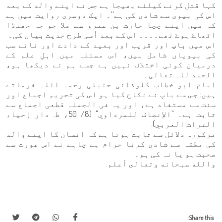
کہا قتل کرنے کیلئے بھیجا ہے جس نے اپنے والد کے بعد
اس کی بیوی سے شادی کی ہے''۔ ایک دوسری روایت میں ہے
کہ میں اپنے چچا حارث بن عمرو سے ملا جو جہ جھنڈا
اٹھاۓ ہوۓ تھے۔۔۔۔ اس کے بعد اُسی طرح حدیث بیان کی۔
اس میں باپ اور قریب اور بعید کے دادے اور نانے سب
کی بیویاں شامل ہیں، اس مسئلہ میں اہلِ علم کے
درمیان کوئی اختلاف نہیں ہے جسے ہم نے دیکھا ہو،
الحمد للہ تعالی۔
امام ابو خطاب کلوذانی حنبلی رحمہ اللہ فرماتے
ہیں: جس سے باپ نے نکاح کیا ہو اس کی تحریم اجماع اور
سنت سے مستفاد ہے، اور یہ فی الجملہ قطعی اجماع سے
ثابت ہے۔ "الإنصاف للمرداوي" (8/ 50، ط. دار إحياء
التراث العربي).
مزکورہ دلائل سے ثابت ہوتا ہے کہ انسان کا اپنے والد
کی مطقہ سے شادی کرنا حرام ہے چاہے نے اس عورت سے
صحبت ہو یا نہ کی ہو۔
والله سبحانه وتعالى أعلم.
Share this: