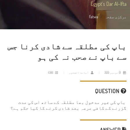
Egypt's Dar Al-Ifta
مرکزی صفحہ
Fatwa
باپ کی مطلقہ سے شادی کرنا جس سے باپ...
باپ کی مطلقہ سے شادی کرنا جس
سے باپ نے صحب نہ کی ہو
01 نومبر 2020
أمانة الفتوى
6366
QUESTION
باپ کی غیر مدخول بھا مطلقہ کے ساتھ اس کی عدت
گزرنے کے کافی عرصہ بعد شادی کرنے کا کیا حکم ہے؟
ANSWER