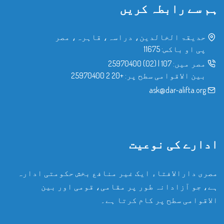
ہم سے رابطہ کریں
حدیقۃ الخالدین، دراسہ، قاہرہ، مصر
پی او باکس: 11675
مصر میں:
107
|
(02) 25970400
بین الاقوامی سطح پر:
+20 2 25970400
ask@dar-alifta.org
ادارے کی نوعیت
مصری دارالافتاء ایک غیر منافع بخش حکومتی ادارہ
ہے، جو آزادانہ طور پر مقامی، قومی اور بین
الاقوامی سطح پر کام کرتا ہے۔