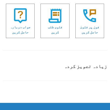
فون پر فتویٰ
فتوی طلب
جواب دوبارہ
حاصل کریں
کریں
حاصل کریں
زیادہ تجویز کردہ