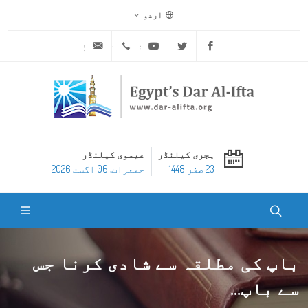
اردو
ask@dar-alifta.org
+20 2 25970400
Youtube
Twitter
Facebook
ہجری کیلنڈر
عیسوی کیلنڈر
23 صفر 1448
جمعرات, 06 اگست 2026
باپ کی مطلقہ سے شادی کرنا جس
سے باپ...