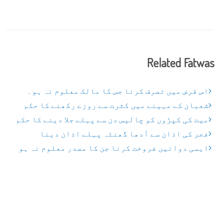
Related Fatwas
اس قرض میں تصرف کرنا جس کا مالک معلوم نہ ہو۔
شعبان کے مہینے میں کثرت سے روزے رکھنے کا حکم
میت کی کپڑوں کو چالیس دن سے پہلے جلا دینے کا حکم
فجر کی اذان سے آدھا گھنٹہ پہلے اذان دینا
ایسی دوائیں فروخت کرنا جن کا مصدر معلوم نہ ہو