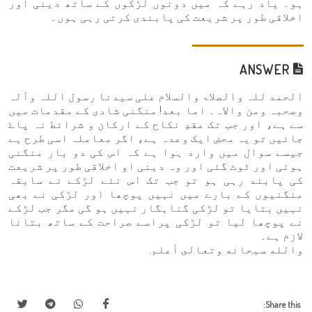
ہو۔ یاد رہے کہ میں دونوں لڑکوں کے ساتھ دینی اور
اخلاقی طور پر شریعت کی پابندی کرتی رہی ہوں۔
ANSWER
الحمد للہ والصلاۃ والسلام علی سیدنا رسول اللہ وآلہ
وصحبہ ومن والاہ۔ اما بعد! منگنی شادی کے مقدمات میں
سے ہے، اور جب تک عقدِ نکاح کے ارکان و شرائط نہ پاۓ
جائیں تو یہ محض ایک وعدہ ہے، اگر معاملہ اسی طرح ہے
جیسے سوال میں وارد ہوا ہے کہ اس کی دو بار منگنی
ہوئی اور ٹوٹ گئی اور وہ دینی او اخلاقی طور پر شریعت
کی پابند رہی ہو تو جب تک اس نئے لڑکے نے سابقہ
منگنیوں کے بارے میں نہیں پوچھا اور لڑکی نے بھی
نہیں بتایا تو لڑکی گناہگار نہیں ہو گی مگر جب لڑکے
نے پوچھا لیا تو لڑکی پراسے صراحت کے ساتھ بتانا
لازم ہے۔
والله سبحانه وتعالى أعلم.
Share this: