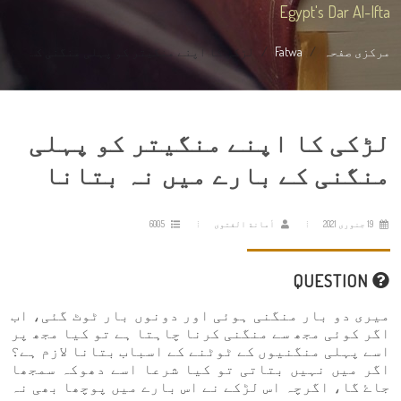
Egypt's Dar Al-Ifta
مرکزی صفحہ
Fatwa
لڑکی کا اپنے منگیتر کو پہلی منگنی ک...
لڑکی کا اپنے منگیتر کو پہلی
منگنی کے بارے میں نہ بتانا
19 جنوری 2021
أمانة الفتوى
6005
QUESTION
میری دو بار منگنی ہوئی اور دونوں بار ٹوٹ گئی، اب
اگر کوئی مجھ سے منگنی کرنا چاہتا ہے تو کیا مجھ پر
اسے پہلی منگنیوں کے ٹوٹنے کے اسباب بتانا لازم ہے؟
اگر میں نہیں بتاتی تو کیا شرعا اسے دھوکہ سمجھا
جاۓ گا، اگرچہ اس لڑکے نے اس بارے میں پوچھا بھی نہ