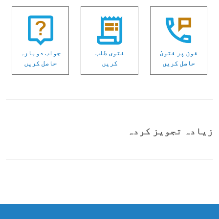
فون پر فتویٰ
فتوی طلب
جواب دوبارہ
حاصل کریں
کریں
حاصل کریں
زیادہ تجویز کردہ