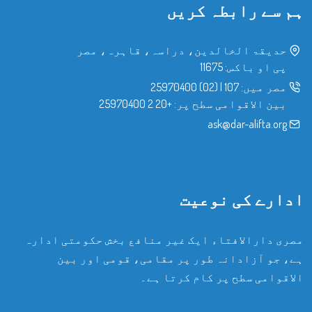
ہم سے رابطہ کریں
حدیقۃ الخالدین، دراسہ، قاہرہ، مصر
پی او باکس: 11675
مصر میں:
107
|
(02) 25970400
بین الاقوامی سطح پر:
+20 2 25970400
ask@dar-alifta.org
ادارے کی نوعیت
مصری دارالافتاء ایک غیر منافع بخش حکومتی ادارہ
ہے، جو آزادانہ طور پر مقامی، قومی اور بین
الاقوامی سطح پر کام کرتا ہے۔