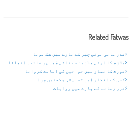
Related Fatwas
نذر مانی ہوئی چیز کے بارے میں شک ہونا
ملازم کا اپنی ملازمت سے ذاتی طور پر فائدہ اٹھانا
عورت کا نماز میں خواتین کی امامت کروانا
کسی کے افکار اور تخلیقی صلاحتیں چرانا
ٓخری زمانے کے بارے میں روایات