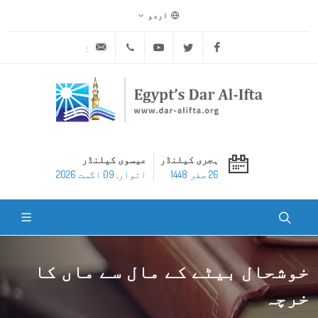
اردو
ask@dar-alifta.org
+20 2 25970400
Youtube
Twitter
Facebook
ہجری کیلنڈر
عیسوی کیلنڈر
26 صفر 1448
اتوار, 09 اگست 2026
خوشحال بیٹے کے مال سے ماں کا
خرچہ