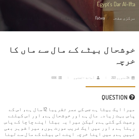
Egypt's Dar Al-Ifta
مرکزی صفحہ
Fatwa
خوشحال بیٹے کے مال سے ماں کا خرچہ
خوشحال بیٹے کے مال سے ماں کا
خرچہ
24 جنوری 2021
أمانة الفتوى
6006
QUESTION
میرا ایک بیٹا ہے جس کی عمر تقریبا 12 سال ہے، اس کے
پاس بہت زیادہ مال ہے اور خوشحال ہے، اور اس کیلئے
وصیت کی گئی ہے، لیکن میرا یہ بیٹا اپنے چاچا کے پاس
رہتا ہے ، اور میں ایک غریب عورت ہوں، میرا شوہر بھی
نہیں ہے، میں اپنا خرچہ اپنے اس بیٹے کے مال سے لینا