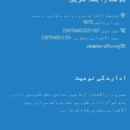
حدیقۃ الخالدین، دراسہ، قاہرہ، مصر
پی او باکس: 11675
مصر میں:
107
|
(02) 25970400
بین الاقوامی سطح پر:
+20 2 25970400
ask@dar-alifta.org
ادارے کی نوعیت
مصری دارالافتاء ایک غیر منافع بخش حکومتی ادارہ
ہے، جو آزادانہ طور پر مقامی، قومی اور بین
الاقوامی سطح پر کام کرتا ہے۔