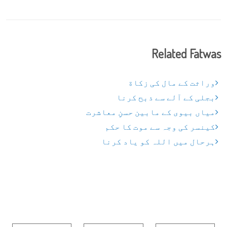
Related Fatwas
وراثت کے مال کی زکاة
بجلی کے آلے سے ذبح کرنا
میاں بیوی کے مابین حسنِ معاشرت
کینسر کی وجہ سے موت کا حکم
ہرحال میں اللہ کو یاد کرنا