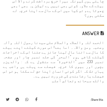
چاہتی ہوں کیونکہ میرا خرچ برداشت کرنے والا اس
بیٹے کے علاوہ کوئی بھی نہیں ہے لیکن یہ بھی ابھی
چھوٹا ہے، تو کیا میں اس کے مال سے اپنا خرچہ لے
سکتی ہوں؟
ANSWER
الحمد للہ والصلاۃ والسلام علی سیدنا رسول اللہ وآلہ
وصحبہ ومن والاہ۔ اما بعد! اس عورت کیلئے اپنے بیٹے
کا مال سے اتنا مال لینا جائز ہے جتنا اس کے اخراجات
کیلئے کافی ہو، "البحر" کی جلد نمبر چار اور صفحہ
نمبر 233 میں "الذخيرة" سے منقول ہے کہ : والدین،
بچوں اور بیوی کا خرچہ فیصلے سے پہلے ہی واجب ہے
یہاں تک کہ اگر کوئی انسان اپنا حق لے سکتا ہو تو اس
فیصلے یا رضامندی کی ضرورت نہیں ہے۔
والله سبحانه وتعالى أعلم.
Share this: