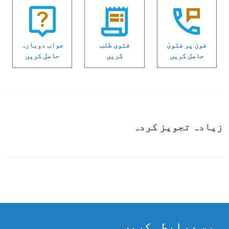
فون پر فتویٰ
فتوی طلب
جواب دوبارہ
حاصل کریں
کریں
حاصل کریں
زیادہ تجویز کردہ
ہم سے رابطہ کریں