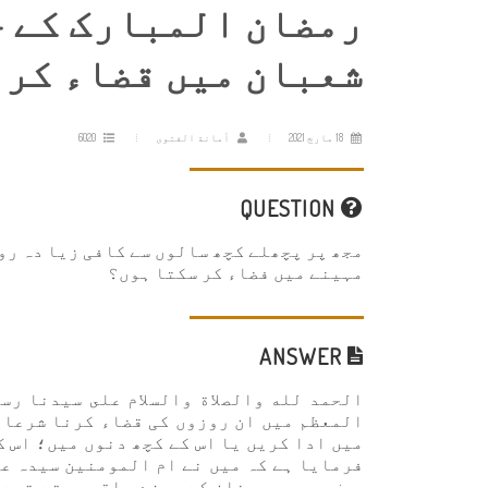
رمضان المبارک کے چ
شعبان میں قضاء کرن
18 مارچ 2021
أمانة الفتوى
6020
QUESTION
مجھ پر پچھلے کچھ سالوں سے کافی زیا دہ رو
مہینے میں فضاء کر سکتا ہوں؟
ANSWER
الحمد لله والصلاة والسلام على سيدنا رس
المعظم میں ان روزوں کی قضاء کرنا شرعا 
میں ادا کریں یا اس کے کچھ دنوں میں؛ اس ک
فرمایا ہے کہ میں نے ام المومنین سیدہ ع
ہے: مجھ پر رمضان کے روزے باقی ہوتے تھے 