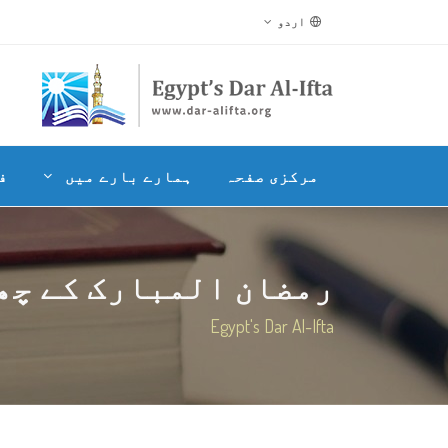
اردو
مرکزی صفحہ
ہمارے بارے میں
ف
رمضان المبارک کے چھو
Egypt's Dar Al-Ifta