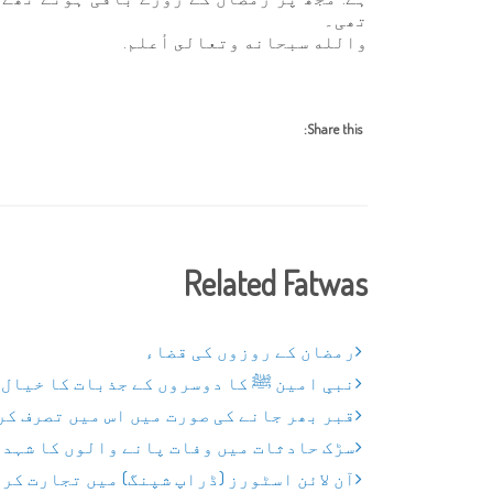
تھی۔
والله سبحانه وتعالى أعلم.
Share this:
Related Fatwas
رمضان کے روزوں کی قضاء
نبیِ امین ﷺ کا دوسروں کے جذبات کا خیال
قبر بھر جانے کی صورت میں اس میں تصرف کر
سڑک حادثات میں وفات پانے والوں کا شہدا
آن لائن اسٹورز (ڈراپ شپنگ) میں تجارت کر