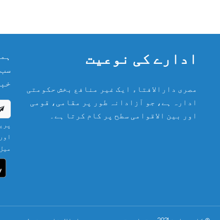
ادارے کی نوعیت
ہما
سب 
خبر
مصری دارالافتاء ایک غیر منافع بخش حکومتی
ادارہ ہے، جو آزادانہ طور پر مقامی، قومی
اور بین الاقوامی سطح پر کام کرتا ہے۔
پریش
اور 
میل 