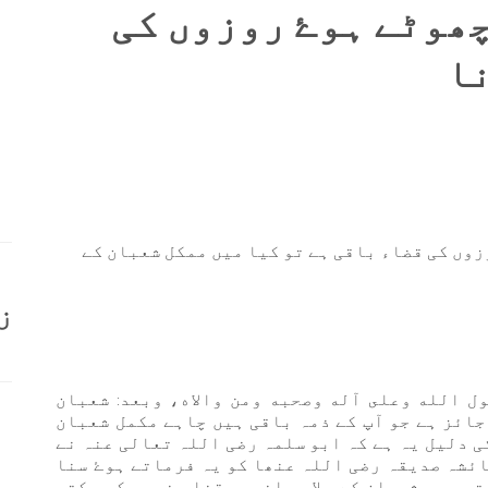
ھوٹے ہوۓ روزوں کی
ا
زوں کی قضاء باقی ہے تو کیا میں ممکل شعبان کے
ز
ول الله وعلى آله وصحبه ومن والاه، وبعد: شعبان
جائز ہے جو آپ کے ذمہ باقی ہیں چاہے مکمل شعبان
ی دلیل یہ ہے کہ ابو سلمہ رضی اللہ تعالی عنہ نے
ائشہ صدیقہ رضی اللہ عنھا کو یہ فرماتے ہوۓ سنا
تو میں شعبان کے علاوہ انہیں قضاء نہیں کر سکتی