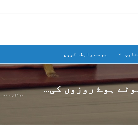
تاوی
ہم سے رابطہ کریں
ٹے ہوۓ روزوں کی...
مرکزی صفحہ