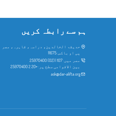
ہم سے رابطہ کریں
حدیقۃ الخالدین، دراسہ، قاہرہ، مصر
پی او باکس: 11675
مصر میں:
107
|
(02) 25970400
بین الاقوامی سطح پر:
+20 2 25970400
ask@dar-alifta.org