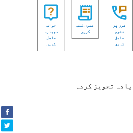
فون پر
فتوی طلب
جواب
فتویٰ
کریں
دوبارہ
حاصل
حاصل
کریں
کریں
یادہ تجویز کردہ