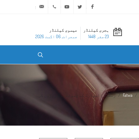
ask@dar-alifta.org
+20 2 25970400
Youtube
Twitter
Facebook
ہجری کیلنڈر
عیسوی کیلنڈر
23 صفر 1448
جمعرات, 06 اگست 2026
Fatwa
رمضان المبارک کے چھوٹے ہوۓ روزوں کی...