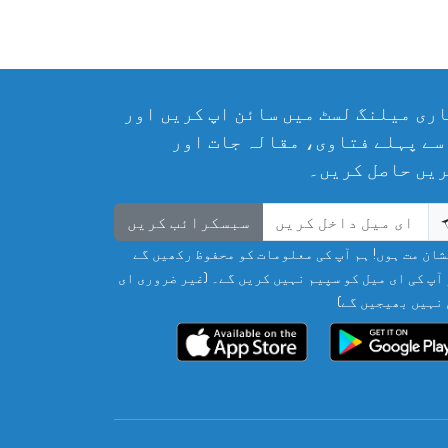
ری میلنگ لسٹ میں سائن اپ کریں اور
سے پہلے فتاوی، مقالہ جات اور
یں حاصل کریں۔
سبسکرائب کریں
ان مت ہوں! ہم آپ کی معلومات کو محفوظ رکھیں گے
آپ کی ای میل کو سپیم نہیں کریں گے۔ (غیر ضروری ای
نہیں بھیجیں گے)