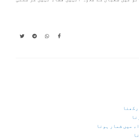
 رکھنا
نا
ء میں شمار ہونا
نا