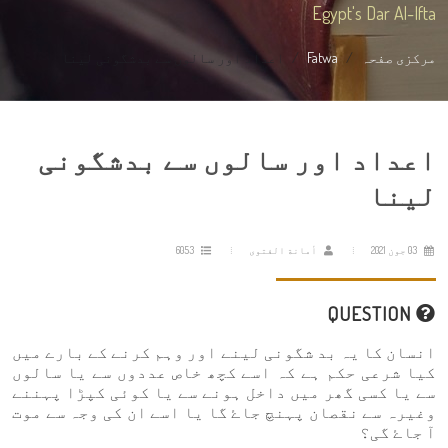
Egypt's Dar Al-Ifta
مرکزی صفحہ
Fatwa
اعداد اور سالوں سے بدشگونی لینا
اعداد اور سالوں سے بدشگونی
لینا
03 جون 2021
أمانة الفتوى
6053
QUESTION
انسان کا یہ بد شگونی لینے اور وہم کرنے کے بارے میں
کیا شرعی حکم ہے کہ اسے کچھ خاص عددوں سے یا سالوں
سے یا کسی گھر میں داخل ہونے سے یا کوئی کپڑا پہننے
وغیرہ سے نقصان پہنچ جاۓ گا یا اسے ان کی وجہ سے موت
آ جاۓ گی؟