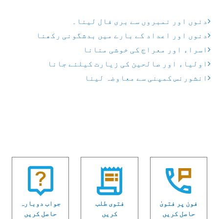
دنوں اور نمبروں سے بری فال لینا۔
دنوں اور اعداد کے بارے میں بدشگونی رکھنا
اسراء اور معراج کی خوشی منانا
اولیاء اور صالحین کی زیارت کیلئے جانا
انشورنس کمپنی سے معاوضہ لینا
فون پر فتویٰ
فتوی طلب
جواب دوبارہ
حاصل کریں
کریں
حاصل کریں