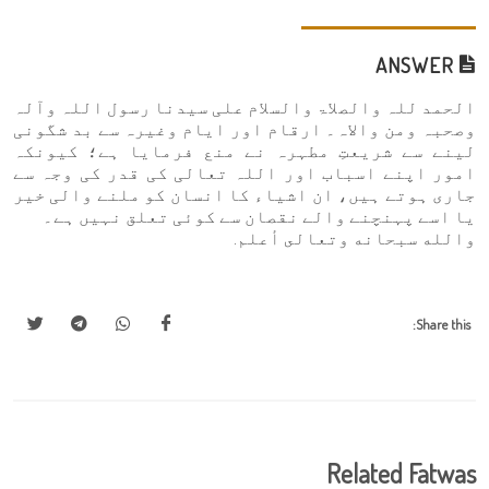
ANSWER
الحمد للہ والصلاۃ والسلام علی سیدنا رسول اللہ وآلہ
وصحبہ ومن والاہ۔ ارقام اور ایام وغیرہ سے بد شگونی
لینے سے شریعتِ مطہرہ نے منع فرمایا ہے؛ کیونکہ
امور اپنے اسباب اور اللہ تعالی کی قدر کی وجہ سے
جاری ہوتے ہیں، ان اشیاء کا انسان کو ملنے والی خیر
یا اسے پہنچنے والے نقصان سے کوئی تعلق نہیں ہے۔
والله سبحانه وتعالى أعلم.
Share this:
Related Fatwas