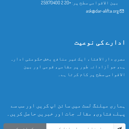
بین الاقوامی سطح پر:
+20 2 25970400
ask@dar-alifta.org
ادارے کی نوعیت
مصری دارالافتاء ایک غیر منافع بخش حکومتی ادارہ
ہے، جو آزادانہ طور پر مقامی، قومی اور بین
الاقوامی سطح پر کام کرتا ہے۔
ہماری میلنگ لسٹ میں سائن اپ کریں اور سب سے
پہلے فتاوی، مقالہ جات اور خبریں حاصل کریں۔
سبسکرائب کریں