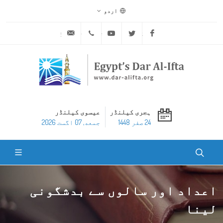
اردو
ask@dar-alifta.org
+20 2 25970400
Youtube
Twitter
Facebook
ہجری کیلنڈر
عیسوی کیلنڈر
24 صفر 1448
جمعه, 07 اگست 2026
اعداد اور سالوں سے بدشگونی
لینا