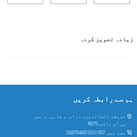
زیادہ تجویز کردہ
ہم سے رابطہ کریں
حدیقۃ الخالدین، دراسہ، قاہرہ، مصر
پی او باکس: 11675
مصر میں:
107
|
(02) 25970400