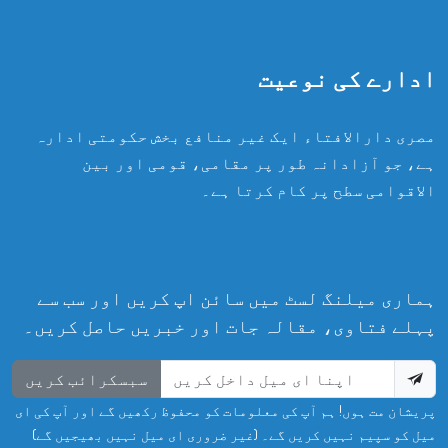
ادارے کی نوعیت
مصری دارالافتاء ایک غیر منافع بخش حکومتی ادارہ
ہے، جو آزادانہ طور پر مقامی، قومی اور بین
الاقوامی سطح پر کام کرتا ہے۔
ہماری میلنگ لسٹ میں سائن اپ کریں اور سب سے
پہلے فتاوی، مقالہ جات اور خبریں حاصل کریں۔
سبسکرائب کریں
پریشان مت ہوں! ہم آپ کی معلومات کو محفوظ رکھیں گے اور آپ کی ای
میل کو سپیم نہیں کریں گے۔ (غیر ضروری ای میل نہیں بھیجیں گے)