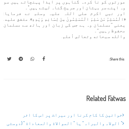
عورتوں کو نا کردہ گناہوں پر ایذا پہنچاتے ہیں سو
وہ اپنے سر بہتان اور صریح گناہ لیتے ہیں"۔
اور نبی اکرم صلی اللہ علیہ وسلم نے فرمایا:
«الْمُسْلِمُ مَنْ سَلِمَ الْمُسْلِمُونَ مِنْ لِسَانِهِ وَيَدِهِ». متفق عليه.
یعنی ’’مسلمان وہ ہے جس کی زبان اور ہاتھ سے مسلمان
محفوظ رہیں‘‘۔
والله سبحانه وتعالى أعلم.
Share this:
Related Fatwas
خواتین کا کام کرنا اور میراث پر اس کا اثر
" الولاء والبراء " یا " الموالاة والمعاداة " (دوستی