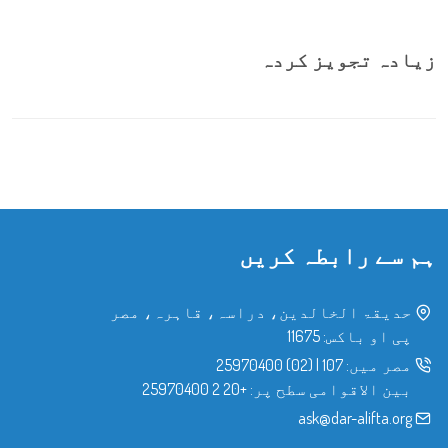
زیادہ تجویز کردہ
ہم سے رابطہ کریں
حدیقۃ الخالدین، دراسہ، قاہرہ، مصر
پی او باکس: 11675
مصر میں:
107
|
(02) 25970400
بین الاقوامی سطح پر:
+20 2 25970400
ask@dar-alifta.org