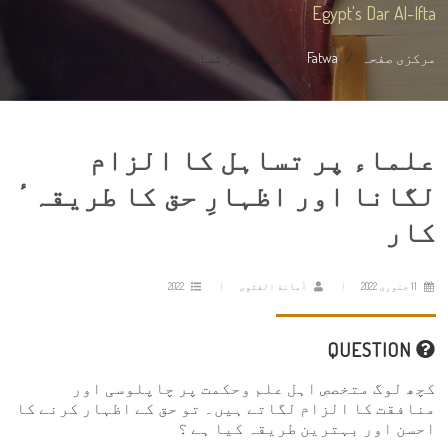
Egypt's Dar Al-Ifta
مرکزی صفحہ
Fatwa
علماء پر تساہل کا الزام لگانا اور ا...
علماء پر تساہل کا الزام
لگانا اور اظہارِ حق کا طریقہٴ
کار
11 جنوری 2022
أمانة الفتوى
2022
QUESTION
کچھ لوگ متخصص اہل علم وحکمت پر چاپلوسی اور
منافقت کا الزام لگاتے ہیں۔ تو حق کے اظہار کرنے کا
احسن اور بہترین طریقہ کیا ہے ؟