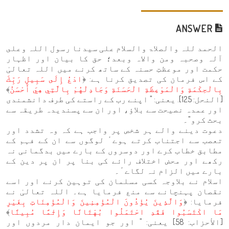
ANSWER
الحمد للہ والصلاۃ والسلام علی سیدنا رسول اللہ وعلى
آلہ وصحبہ ومن والاہ وبعد؛ حق کا بیان اور اظہار
حکمت اور موعظتِ حسنہ کے ساتھ کرنے میں اللہ تعالیٰ
کے اس فرمان کی تصدیق کرنا ہے: ﴿
ادْعُ إِلَى سَبِيلِ رَبِّكَ
بِالْحِكْمَةِ وَالْمَوْعِظَةِ الْحَسَنَةِ وَجَادِلْهُمْ بِالَّتِي هِيَ أَحْسَنُ
﴾
[النحل: 125]. یعنی: " اپنے رب کے راستے کی طرف دانشمندی
اور عمدہ نصیحت سے بلاؤ، اور ان سے پسندیدہ طریقہ سے
بحث کرو"۔
دعوت دینے والے ہر شخص پر واجب ہے کہ وہ تشدد اور
تعصب سے اجتناب کرتے ہوےٴ لوگوں سے ان کے فہم کے
مطابق خطاب کرے اور دوسروں کے بارے میں بدگمانی نہ
رکھے اور محض اختلاف رائے کی بنا پر ان پر دین کے
بارے میں الزام نہ لگاےٴ۔
اسلام نے بلاوجہ کسی مسلمان کی توہین کرنے اور اسے
نقصان پہنچانے سے منع فرمایا ہے۔ اللہ تعالیٰ نے
فرمایا: ﴿
وَالَّذِينَ يُؤْذُونَ الْمُؤْمِنِينَ وَالْمُؤْمِنَاتِ بِغَيْرِ
مَا اكْتَسَبُوا فَقَدِ احْتَمَلُوا بُهْتَانًا وَإِثْمًا مُبِينًا
﴾
[الأحزاب: 58] یعنی: " اور جو ایمان دار مردوں اور