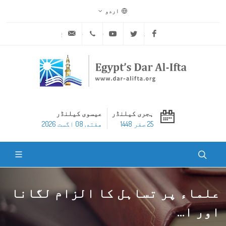
اردو
ask@dar-alifta.org
+20 2 25970400
Youtube
Twitter
Facebook
ہجری کیلنڈر
عیسوی کیلنڈر
25 صفر 1448
هفته, 08 اگست 2026
علماء پر تساہل کا الزام لگانا
اور ا...