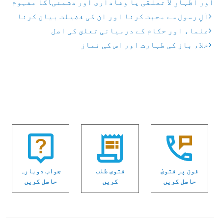
اور اظہارِ لا تعلقی یا وفاداری اور دشمنی) کا مفہوم
آلِ رسول سے محبت کرنا اور ان کی فضیلت بیان کرنا
علماء اور حکام کے درمیانی تعلق کی اصل
خلاء باز کی طہارت اور اس کی نماز
فون پر فتویٰ
فتوی طلب
جواب دوبارہ
حاصل کریں
کریں
حاصل کریں