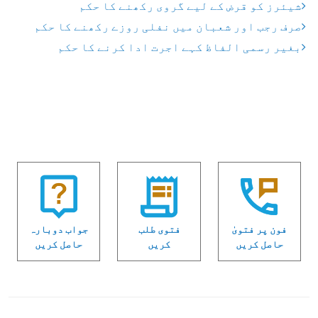
شیئرز کو قرض کے لیے گروی رکھنے کا حکم
صرف رجب اور شعبان میں نفلی روزے رکھنے کا حکم
بغیر رسمی الفاظ کہے اجرت ادا کرنے کا حکم
فون پر فتویٰ
فتوی طلب
جواب دوبارہ
حاصل کریں
کریں
حاصل کریں