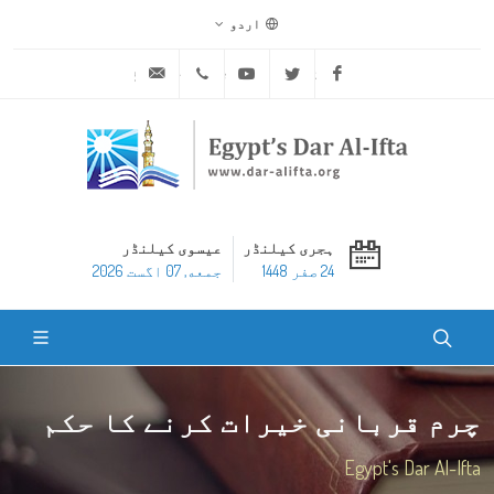
اردو
ask@dar-alifta.org
+20 2 25970400
Youtube
Twitter
Facebook
ہجری کیلنڈر
عیسوی کیلنڈر
24 صفر 1448
جمعه, 07 اگست 2026
چرم قربانی خیرات کرنے کا حکم
Egypt's Dar Al-Ifta