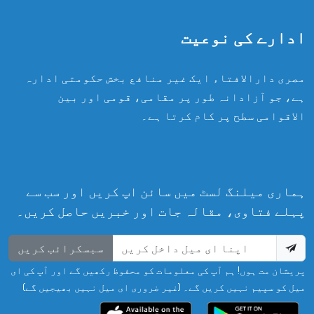
ادارے کی نوعیت
مصری دارالافتاء ایک غیر منافع بخش حکومتی ادارہ
ہے، جو آزادانہ طور پر مقامی، قومی اور بین
الاقوامی سطح پر کام کرتا ہے۔
ہماری میلنگ لسٹ میں سائن اپ کریں اور سب سے
پہلے فتاوی، مقالہ جات اور خبریں حاصل کریں۔
سبسکرائب کریں
پریشان مت ہوں! ہم آپ کی معلومات کو محفوظ رکھیں گے اور آپ کی ای
میل کو سپیم نہیں کریں گے۔ (غیر ضروری ای میل نہیں بھیجیں گے)