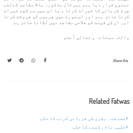
ممنوع قرار دیا ہے، بہرحال مذکورہ بالا مقاصد کےلئے
چرم قربانی کا خیرات کرنا ، یا اس میں سے کچھ خیرات
کرنا جائز ہے، اور اس صورت میں چرموں کو فروخت کرنا
اور ان کی قیمت کو فلاحی مقاصد میں لگانا جائز ہے.
واللہ سبحانہ و تعالی أعلم.
Share this:
Related Fatwas
غصب شدہ بکری کی قربانی کرنے کا حکم
حکیم نام رکھنے کا حکم