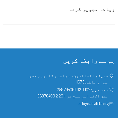
زیادہ تجویز کردہ
ہم سے رابطہ کریں
حدیقۃ الخالدین، دراسہ، قاہرہ، مصر
پی او باکس: 11675
مصر میں:
107
|
(02) 25970400
بین الاقوامی سطح پر:
+20 2 25970400
ask@dar-alifta.org