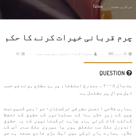
مرکزی صفحہ
Fatwa
چرم قربانی خیرات کرنے کا حکم
چرم قربانی خیرات کرنے کا حکم
25 دسمبر 2005
فضيلة الأستاذ الدكتور علي جمعة محمد
312
QUESTION
بت سال ٢٠٠٥ ء مندرج استفتاء پر ہم مطلع ہوئے جو حسب
ذیل سوال پر مشتمل ہے:
ہماری فلاحی انجمن مشرقی ترکستان - جو ابھی کمیونسٹ
چین کے زیر حکم ہے- کے مسلمانوں کے حقوق کے تحفظ
کےلئے کام کرتی ہے، چاہے ترکستانیوں کے یہ حقوق
اندورن ملک سے متعلق ہوں یا بیرون ملک سے، اس کے
علاوہ ہمارے ہاں ترکی میں ایک بڑی جامع مسجد ہے جو