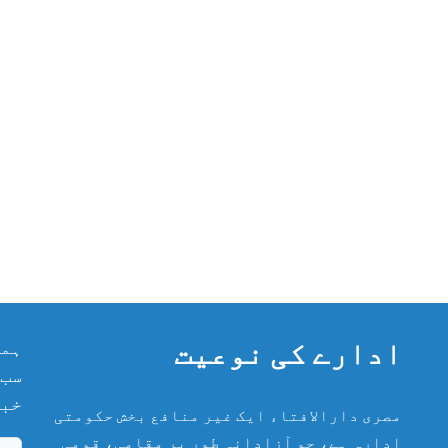
ادارے کی نوعیت
ہما
سب 
خبر
مصری دارالافتاء ایک غیر منافع بخش حکومتی
ادارہ ہے، جو آزادانہ طور پر مقامی، قومی