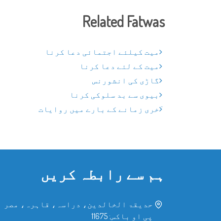
Related Fatwas
میت کیلئے اجتمائی دعا کرنا
میت کے لئے دعا کرنا
گاڑی کی انشورنس
بیوی سے بد سلوکی کرنا
ٓخری زمانے کے بارے میں روایات
ہم سے رابطہ کریں
حدیقۃ الخالدین، دراسہ، قاہرہ، مصر
پی او باکس: 11675