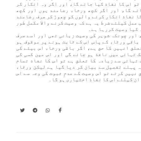
تو اس کا نفاذ کیا جائے گا، اور اگر وہ انکار کر
ئے گا، اور اگر کچھ ورثاء رضامند ہوں اور کچھ
کا نفاذ انکار کرنے والوں کو چھوڑ کر صرف رضامند
 عمل کیلئے شرط یہ ہے کہ وصیت کرنے والا مکمل طور
ہ کیا وصیت کررہا ہے۔
، اور چونکہ شوہر کی وصیت زبانی تھی اور اسے صرف
م باقی ورثاء کے پاس اس کے ثابت ہونے پر موقوف ہو
تعلق انہیں کا حق ہے، اگر باقی ورثاء اس بیٹے کی
ک تہائی میں نافذ ہو جائے گی اور اس میں کسی کی
 تہائی سے زیادہ کا تعلق ہے تو اس کا نفاذ تمام
ہ پہلے تفصیل سے بیان کر دیا گیا ہے لیکن ورثاء
نہیں کرتے تو اس وصیت کے عدمِ ثبوت کی وجہ سے اس
ان کیلئے اس کا نفاذ اختیاری ہو گا۔