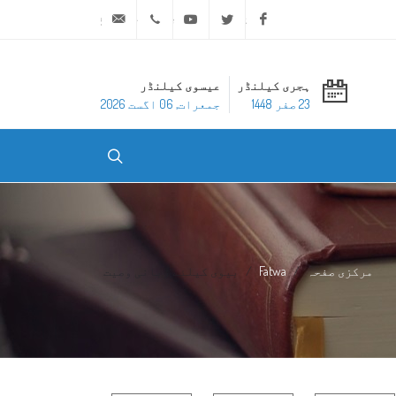
ask@dar-alifta.org
+20 2 25970400
Youtube
Twitter
Facebook
ہجری کیلنڈر
عیسوی کیلنڈر
23 صفر 1448
جمعرات, 06 اگست 2026
مرکزی صفحہ
Fatwa
بیوی کیلئے زبانی وصیت