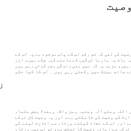
وصیت
یت کی تھی کہ جو رقم اس کے پاس موجود ہے وہ اس کے
یہ بات وہ بارہا لوگوں کے سامنے کہہ چکے ہیں، اور
ہیں، مزید یہ کہ میں بھی زندگی بھر کرتی رہی ہوں
ے ساتھ بینک میں رکھتی رہی ہوں ۔ اس کا کیا حکم
ز
 اللہ وعلى آلہ وصحبہ ومن والاہ وبعد؛ بعض علماء
ارث کو وصیت کی جا سکتی ہے، اور یہ وصیت کل ترکے
ے اور اس کے نفاذ کیلئے ورثاء سے اجازت لینے کی
ترکہ سے زیادہ وصیت کا تعلق ہے، تو اس میں ورثاء