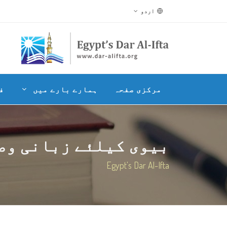
اردو
مرکزی صفحہ
ہمارے بارے میں
ف
بیوی کیلئے زبانی وص
Egypt's Dar Al-Ifta