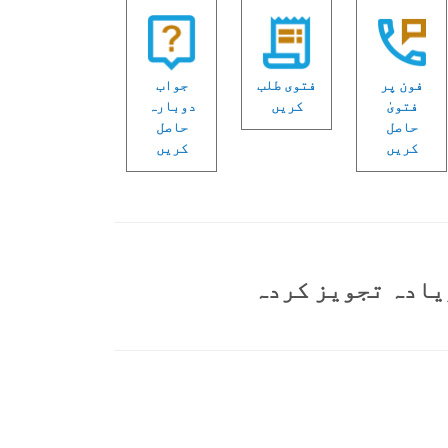
فون پر
فتوی طلب
جواب
فتویٰ
کریں
دوبارہ
حاصل
حاصل
کریں
کریں
یادہ تجویز کردہ