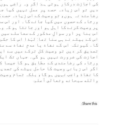
کی اجازت درکار ہوتی ہے: اگر وہ راضی ہوں 
دیں تو اس زیادہ حصے پر عمل نہیں کیا جا
رضامند نہ ہوں، تو وصیت کے اس زیادہ حصے 
ورثاء کے حصوں میں کیا جائے گا۔ اور اس سب
پر وصیت کرنے کا اہل ہو اور جانتا ہو کہ و
اس بنا پر اور سوالِ مذکور کے معاملے میں
اس کے بیٹے نے ہی سنا تھا: لہٰذا اس کا حک
گا۔ کیونکہ اس کے نفاذ یا عدمِ نفاذ سے م
تصدیق کر دیں تو وصیت کل ترکے میں سے ای
اجازت کی ضرورت نہیں ہو گی۔ جہاں تک ایک
ورثاء کی رضامندی کے مطابق ہو گا جیسا ک
اگر اس زبانی وصیت کا حامل بیٹے کی تصدیق 
کا نفاذ واجب نہیں ہو گا، بلکہ تمام وصیت 
والله سبحانه وتعالى أعلم.
Share this: