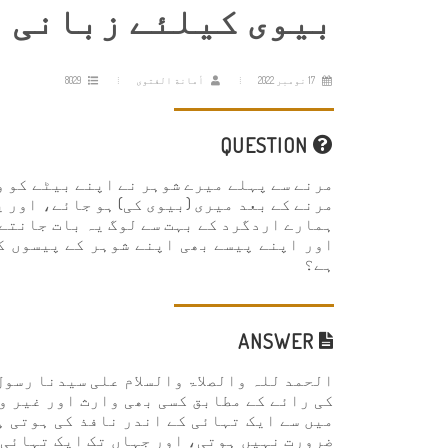
بیوی کیلئے زبانی 
17 نومبر 2022
أمانة الفتوى
8029
QUESTION
مرنے سے پہلے میرے شوہر نے اپنے بیٹے کو وص
مرنے کے بعد میری (بیوی کی) ہو جائے، اور 
ہمارے اردگرد کے بہت سے لوگ یہ بات جانتے 
اور اپنے پیسے بھی اپنے شوہر کے پیسوں ک
ہے؟
ANSWER
الحمد للہ والصلاۃ والسلام علی سیدنا رسول
کی رائے کے مطابق کسی بھی وارث اور غیر و
میں سے ایک تہائی کے اندر نافذ کی ہوتی ہ
ضرورت نہیں ہوتی، اور جہاں تک ایک تہائی 