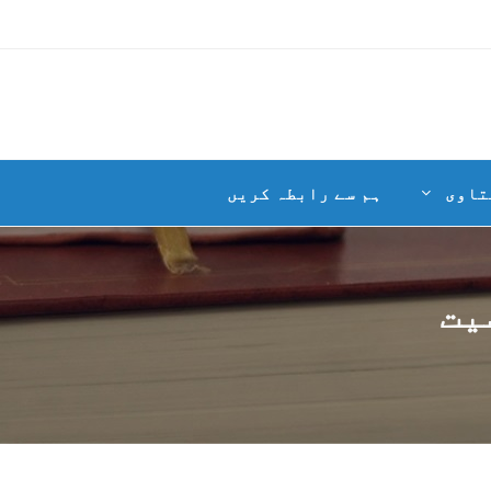
تاوی
ہم سے رابطہ کریں
یت