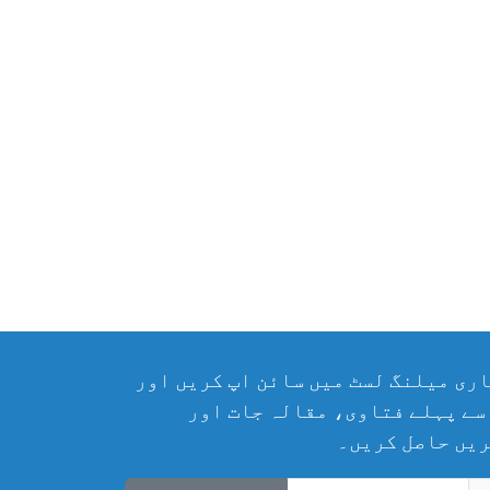
ری میلنگ لسٹ میں سائن اپ کریں اور
سے پہلے فتاوی، مقالہ جات اور
یں حاصل کریں۔