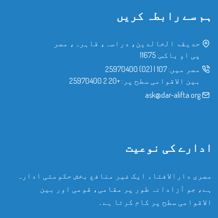
ہم سے رابطہ کریں
حدیقۃ الخالدین، دراسہ، قاہرہ، مصر
پی او باکس: 11675
مصر میں:
107
|
(02) 25970400
بین الاقوامی سطح پر:
+20 2 25970400
ask@dar-alifta.org
ادارے کی نوعیت
مصری دارالافتاء ایک غیر منافع بخش حکومتی ادارہ
ہے، جو آزادانہ طور پر مقامی، قومی اور بین
الاقوامی سطح پر کام کرتا ہے۔