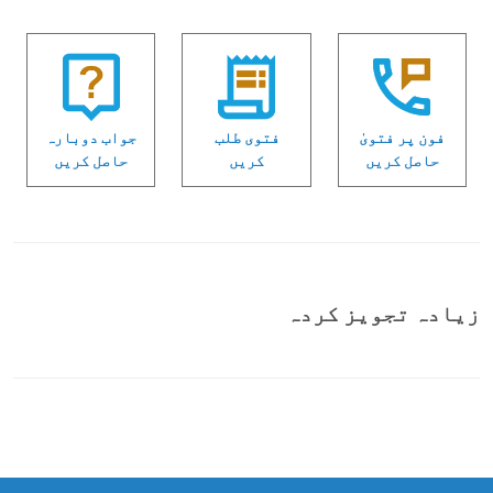
فون پر فتویٰ
فتوی طلب
جواب دوبارہ
حاصل کریں
کریں
حاصل کریں
زیادہ تجویز کردہ