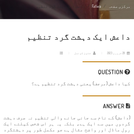
مرکزی صفحہ
Fatwa
داعش ایک دہشت گرد تنظیم
داعش ایک دہشت گرد تنظیم
28 فروری 2023
فتویٰ کونسل
QUESTION
کیا داعش (مرجف) یعنی دہشت گرد تنظیم ہے؟
ANSWER
(داعش) کے نام سے جانی جانے والی تنظیم نہ صرف دہشت
گردوں میں سے ایک ہے، بلکہ یہ ہر اس شخص کیلئے ایک
رول ماڈل اور واضح مثال ہے جو مکمل طور پر دہشتگرد