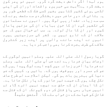
ہو، لہذا اگر داعش دہشت گرد گروہ نہیں تو پھر کون
دہشت گرد ہے؟!بہت سی خبریں، واقعات اوران کی اپنی
لکھی ہوئی کثیر کتابیں بغیر کسی شک کے قطعی طور پر
یہ بتاتی کہ دورِ حاضر میں دہشتگردی سے متصف ہونے کے
سب سے زیادہ حقدار یہی لوگ ہیں۔ انہوں نے مسلمانوں
کی تکفیر کی، ان کا خون بہایا، ان کی عزتیں پامال
کیں، اور ان کا مال لوٹے۔ یہ سب اس خیال میں کہ جو
علاقے ان کے تابع نہیں وہ کفر کی سرزمینیں ہیں،
انہوں نے اپنے ماننے والوں پر اپنے زیر کنٹرول
علاقے کی طرف ہجرت کرنا بھی واجب کر دیا ہے۔
گویا رسول اللہ صلی اللہ علیہ وسلم انہیں لوگوں کے
اوصاف بیان فرما رہے تھے جب آپ صلی اللہ علیہ وسلم
نے فرمایا: آخری زمانہ میں کچھ ایسے لوگ پیدا ہوں گے
جو کم عمر، اور بیوقوف ہوں گے۔ باتیں وہ کہیں گے جو
دنیا کی بہترین بات ہو گی۔ لیکن اسلام سے اس طرح صاف
نکل چکے ہوں گے جیسے تیر جانور کے پار نکل جاتا ہے۔
ان کا ایمان ان کے حلق سے نیچے نہیں اترے گا، تم
انہیں جہاں بھی پاؤ قتل کر دو، کیونکہ ان کے قتل سے
قاتل کو قیامت کے دن ثواب ملے گا۔ [متفق عليه].