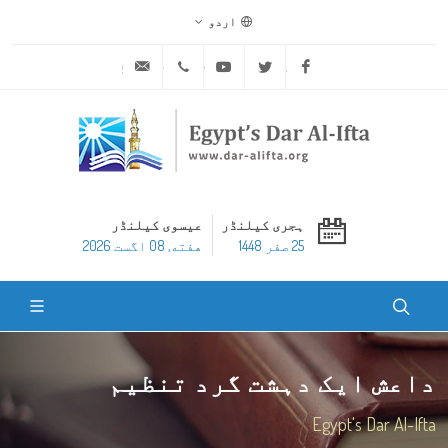
اردو
ask@dar-alifta.org
+20 2 25970400
Youtube
Twitter
Facebook
ہجری کیلنڈر
عیسوی کیلنڈر
25 صفر 1448
هفته, 08 اگست 2026
داعش ایک دہشت گرد تنظیم
Egypt's Dar Al-Ifta