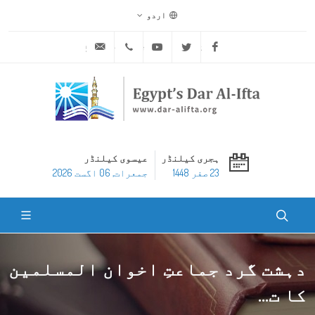
اردو
ask@dar-alifta.org
+20 2 25970400
Youtube
Twitter
Facebook
ہجری کیلنڈر
عیسوی کیلنڈر
23 صفر 1448
جمعرات, 06 اگست 2026
دہشت گرد جماعتِ اخوان المسلمین
کا ت...