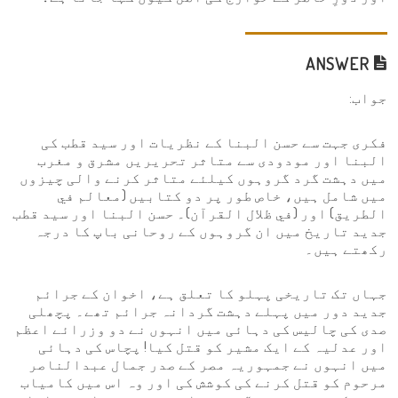
ANSWER
جواب:
فکری جہت سے حسن البنا کے نظریات اور سید قطب کی
البنا اور مودودی سے متاثر تحریریں مشرق و مغرب
میں دہشت گرد گروہوں کیلئے متاثر کرنے والی چیزوں
میں شامل ہیں، خاص طور پر دو کتابیں (معالم في
الطريق) اور (في ظلال القرآن)۔ حسن البنا اور سید قطب
جدید تاریخ میں ان گروہوں کے روحانی باپ کا درجہ
رکھتے ہیں۔
جہاں تک تاریخی پہلو کا تعلق ہے، اخوان کے جرائم
جدید دور میں پہلے دہشت گردانہ جرائم تھے۔ پچھلی
صدی کی چالیس کی دہائی میں انہوں نے دو وزرائے اعظم
اور عدلیہ کے ایک مشیر کو قتل کیا! پچاس کی دہائی
میں انہوں نے جمہوریہ مصر کے صدر جمال عبدالناصر
مرحوم کو قتل کرنے کی کوشش کی اور وہ اس میں کامیاب