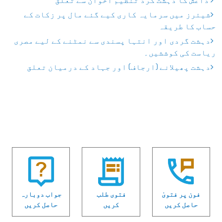
داعش کا دہشت گرد تنظیم اخوان سے تعلق
شیئرز میں سرمایہ کاری کیے گئے مال پر زکات کے
حساب کا طریقہ
دہشت گردی اور انتہا پسندی سے نمٹنے کے لیے مصری
ریاست کی کوششیں۔
دہشت پھیلانے (ارجاف) اور جہاد کے درمیان تعلق
فون پر فتویٰ
فتوی طلب
جواب دوبارہ
حاصل کریں
کریں
حاصل کریں