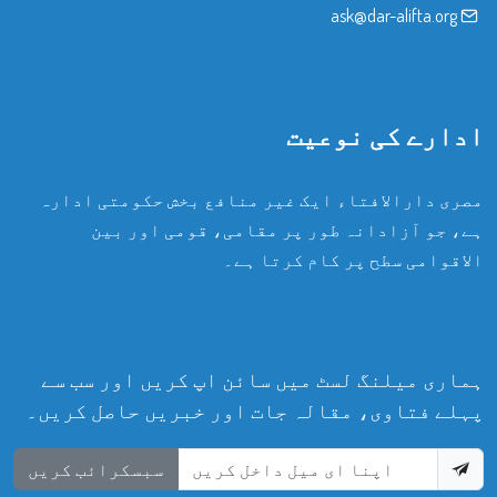
ask@dar-alifta.org
ادارے کی نوعیت
مصری دارالافتاء ایک غیر منافع بخش حکومتی ادارہ
ہے، جو آزادانہ طور پر مقامی، قومی اور بین
الاقوامی سطح پر کام کرتا ہے۔
ہماری میلنگ لسٹ میں سائن اپ کریں اور سب سے
پہلے فتاوی، مقالہ جات اور خبریں حاصل کریں۔
سبسکرائب کریں