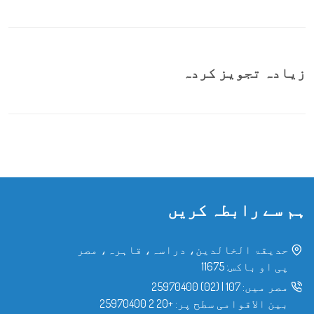
زیادہ تجویز کردہ
ہم سے رابطہ کریں
حدیقۃ الخالدین، دراسہ، قاہرہ، مصر
پی او باکس: 11675
مصر میں:
107
|
(02) 25970400
بین الاقوامی سطح پر:
+20 2 25970400