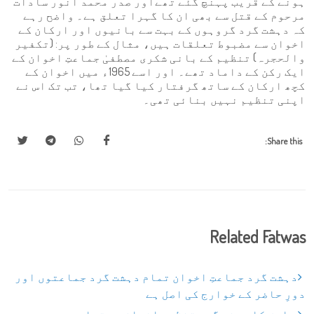
ہونے کے قریب پہنچ گئے تھےاور صدر محمد انور سادات
مرحوم کے قتل سے بھی ان کا گہرا تعلق ہے۔ واضح رہے
کہ دہشت گرد گروہوں کے بہت سے بانیوں اور ارکان کے
اخوان سے مضبوط تعلقات ہیں، مثال کے طور پر: (تکفیر
والحجرہ) تنظیم کے بانی شکری مصطفیٰ جماعتِ اخوان کے
ایک رکن کے داماد تھے۔ اور اسے 1965ء میں اخوان کے
کچھ ارکان کے ساتھ گرفتار کیا گیا تھا، تب تک اس نے
اپنی تنظیم نہیں بنائی تھی۔
Share this:
Related Fatwas
دہشت گرد جماعتِ اخوان تمام دہشت گرد جماعتوں اور
دورِ حاضر کے خوارج کی اصل ہے