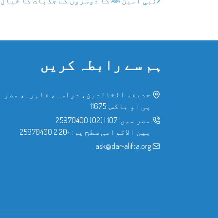
نبیِ امین ﷺ کا دوسروں کے جذبات کا خیال
ہم سے رابطہ کریں
حدیقۃ الخالدین، دراسہ، قاہرہ، مصر
پی او باکس: 11675
مصر میں:
107
|
(02) 25970400
بین الاقوامی سطح پر:
+20 2 25970400
ask@dar-alifta.org