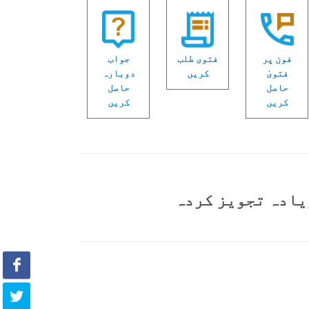
فون پر
فتوی طلب
جواب
فتویٰ
کریں
دوبارہ
حاصل
حاصل
کریں
کریں
یادہ تجویز کردہ