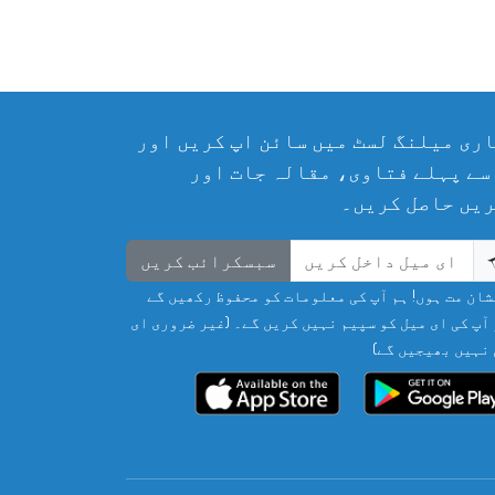
ری میلنگ لسٹ میں سائن اپ کریں اور
سے پہلے فتاوی، مقالہ جات اور
یں حاصل کریں۔
سبسکرائب کریں
ان مت ہوں! ہم آپ کی معلومات کو محفوظ رکھیں گے
آپ کی ای میل کو سپیم نہیں کریں گے۔ (غیر ضروری ای
نہیں بھیجیں گے)