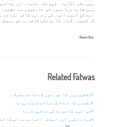
یہی حکم لگایا۔ کیونکہ علماء اور صالحین
یہی شاید وہابیوں کو خارجیوں سے تشبیہ د
امت کو ایسے امور کی وجہ سے کافر بناتے ہ
کہ کبیرہ گناہ کا مرتکب کافر ہے جو ہمیشہ 
Share this:
Related Fatwas
تکفیریوں کا عورتوں کے ساتھ سلوک ۔
مقتدی کا امام کے ساتھ کھڑے ہونا۔
خواتین کا عورت کی تدفین کرنا
جہادِ اکبر اور اسلحہ اٹھانے سے اس کا تع