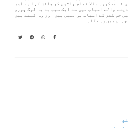
 نے مذکورہ بالا تمام باتوں کو جائز کہا ہے اور
ینے والے اسباب میں سے ایک سبب ہے یہ لوگ پوری
یں جو کفر کے اسباب ہی نہیں ہیں اور وہ کہتے ہیں
جہنم میں رہے گا۔
لق