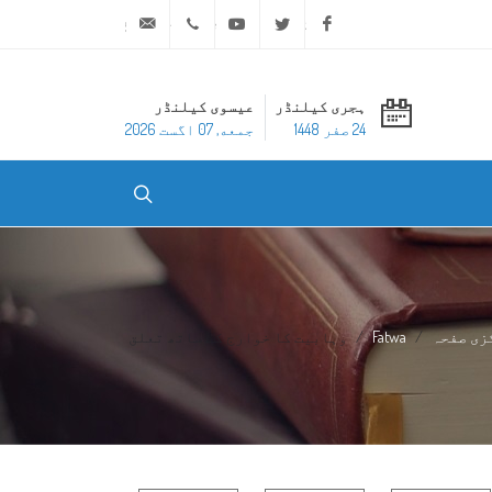
ask@dar-alifta.org
+20 2 25970400
Youtube
Twitter
Facebook
ہجری کیلنڈر
عیسوی کیلنڈر
24 صفر 1448
جمعه, 07 اگست 2026
زی صفحہ
Fatwa
وہابیت کا خوارج کے ساتھ تعلق