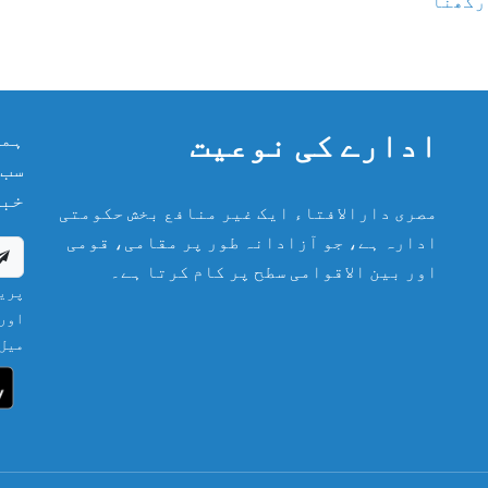
 رکھنا
ادارے کی نوعیت
ہما
سب 
خبر
مصری دارالافتاء ایک غیر منافع بخش حکومتی
ادارہ ہے، جو آزادانہ طور پر مقامی، قومی
اور بین الاقوامی سطح پر کام کرتا ہے۔
پریش
اور 
میل 