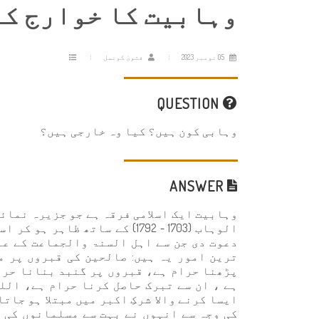
وہابیت کا خوارج کے
05 نومبر 2023
فتویٰ کونسل
QUESTION
وہابی کون ہیں؟ کیا وہ خارجی ہیں؟
ANSWER
وہابیت ایک اسلامی فرقہ ہے جو جزیرہ نمائے
الوہاب (1703 - 1792) کے ساتھ 
دعوت دی جن سے اہل السنۃ والجماعت کے عل
ترین امور یہ ہیں: صالحین کی قبروں پر م
پڑھنا حرام ہے، قبروں پر گنبد بنانا حرا
ہے ، ان سے تبرک حاصل کرنا حرام ہے، الل
ایسا کرنے والا شرکِ اکبر میں مبتلا ہو جات
کی وجہ سے انہوں نے بہت سے مسلمانوں کی 