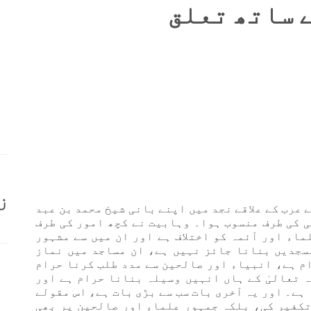
 ساتھ تعلق
ز
 عرب کے علاقے نجد میں اپنے بانی شیخ محمد بن عبد
ظاہر ہو کر اسی کی طرف منسوب ہوا۔ وہابیت نے کچھ امور کی طرف
ماء اور آئمہ کو اختلاف ہے اور ان میں سے مشہور
سجدیں بنانا جائز نہیں ہے، ان مساجد میں نماز
م ہے، انبیاء اور صالحین سے مدد طلب کرنا حرام
ہ تعالیٰ کے ہاں انہیں وسیلہ بنانا حرام ہے اور
ا ہے۔ اور یہ آخری بات سب سے بڑی بات ہے، اس مقولے
تکفیر کی، بلکہ جمہور علماء اور صالحین پر بھی