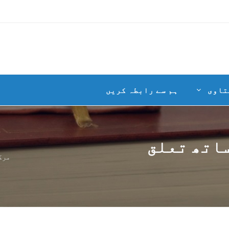
تاوی
ہم سے رابطہ کریں
ساتھ تعلق
مرک